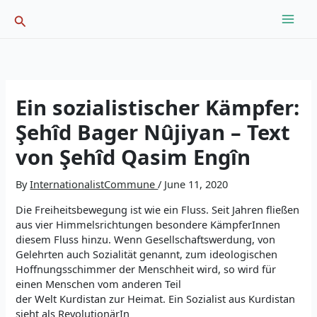
Skip
Search
to
content
Ein sozialistischer Kämpfer:
Şehîd Bager Nûjiyan – Text
von Şehîd Qasim Engîn
By
InternationalistCommune
/
June 11, 2020
Die Freiheitsbewegung ist wie ein Fluss. Seit Jahren fließen
aus vier Himmelsrichtungen besondere KämpferInnen
diesem Fluss hinzu. Wenn Gesellschaftswerdung, von
Gelehrten auch Sozialität genannt, zum ideologischen
Hoffnungsschimmer der Menschheit wird, so wird für
einen Menschen vom anderen Teil
der Welt Kurdistan zur Heimat. Ein Sozialist aus Kurdistan
sieht als RevolutionärIn