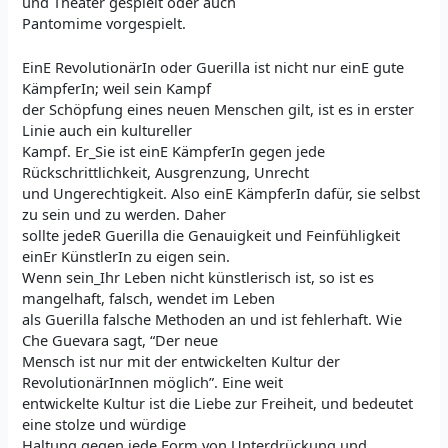
und Theater gespielt oder auch
Pantomime vorgespielt.
EinE RevolutionärIn oder Guerilla ist nicht nur einE gute
KämpferIn; weil sein Kampf
der Schöpfung eines neuen Menschen gilt, ist es in erster
Linie auch ein kultureller
Kampf. Er_Sie ist einE KämpferIn gegen jede
Rückschrittlichkeit, Ausgrenzung, Unrecht
und Ungerechtigkeit. Also einE KämpferIn dafür, sie selbst
zu sein und zu werden. Daher
sollte jedeR Guerilla die Genauigkeit und Feinfühligkeit
einEr KünstlerIn zu eigen sein.
Wenn sein_Ihr Leben nicht künstlerisch ist, so ist es
mangelhaft, falsch, wendet im Leben
als Guerilla falsche Methoden an und ist fehlerhaft. Wie
Che Guevara sagt, “Der neue
Mensch ist nur mit der entwickelten Kultur der
RevolutionärInnen möglich”. Eine weit
entwickelte Kultur ist die Liebe zur Freiheit, und bedeutet
eine stolze und würdige
Haltung gegen jede Form von Unterdrückung und