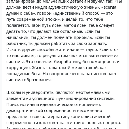
запланирован до мельчайших деталей и звучал так: «Ты
должен вести индивидуалистическую жизнь», «всегда
думай о себе», говори «единственный способ — это
путь современной эпохи», и делай то, что тебе
полагается. Твой путь ясен, метод ясен; тебе следует
делать то, что делают все остальные. Если ты
начальник, ты должен получать прибыль. Если ты
работник, ты должен работать за свою зарплату.
Искать другие способы жить иначе — глупо. Если кто-
то настаивает, то результатом является вытеснение из
системы. Это означает безработицу, беспомощность и
коррупцию. Жизнь стала такой же жестокой, как
лошадиные бега. На вопрос «с чего начать» отвечает
система образования.
Школы и университеты являются неотъемлемыми
элементами успешного функционирования системы.
Поиск истины и идеологическое отношение к
демократической современности несомненно
предлагает свою альтернативу капиталистической
современности как ответ на эти три основных вопроса.
Анализ социальной идентичности во всех областях и