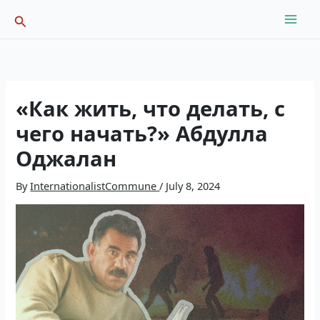
Skip
Search
to
content
«Как жить, что делать, с
чего начать?» Абдулла
Оджалан
By
InternationalistCommune
/
July 8, 2024