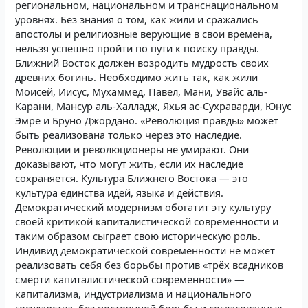
региональном, национальном и транснациональном
уровнях. Без знания о том, как жили и сражались
апостолы и религиозные верующие в свои времена,
нельзя успешно пройти по пути к поиску правды.
Ближний Восток должен возродить мудрость своих
древних богинь. Необходимо жить так, как жили
Моисей, Иисус, Мухаммед, Павел, Мани, Увайс аль-
Карани, Мансур аль-Халладж, Яхья ас-Сухраварди, Юнус
Эмре и Бруно Джордано. «Революция правды» может
быть реализована только через это наследие.
Революции и революционеры не умирают. Они
доказывают, что могут жить, если их наследие
сохраняется. Культура Ближнего Востока — это
культура единства идей, языка и действия.
Демократический модернизм обогатит эту культуру
своей критикой капиталистической современности и
таким образом сыграет свою историческую роль.
Индивид демократической современности не может
реализовать себя без борьбы против «трёх всадников
смерти капиталистической современности» —
капитализма, индустриализма и национального