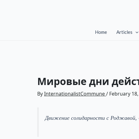
Skip
to
content
Home
Articles
Мировые дни дейс
By
InternationalistCommune
/
February 18,
Движение солидарности с Роджавой, «