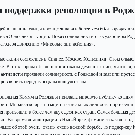
я поддержки революции в Родж
ей вышли на улицы в конце января в более чем 60-и городах в 
има Эрдогана в Турции. Показ солидарности с государством Ро
лагодаря движению «Мировые дни действия».
ые акции состоялись в Сиднее, Москве, Хельсинки, Стокгольме
е. В этих городах были организованы демонстрации, митинги, 
 активисты проявили солидарность с Роджавой и заявили проте
ровавшись перед турецким консульством.
нальная Коммуна Роджавы призвала мировую публику ко дням д
рии. Множество организаций и отдельных личностей присоедин
я произошли в более чем двух десятках стран. Самая большая де
йс. Во время демонстрации в Нью-Йорке, феминистская легенда
ольше об этой очень, очень, очень важной борьбе…в поддержку
е значение равноправии женщин и демократии в Коммуне.