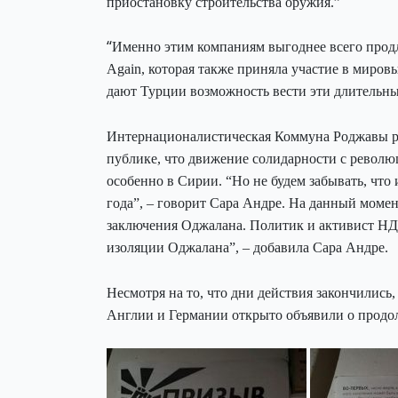
приостановку строительства оружия.”
“
Именно этим компаниям выгоднее всего продле
Again, которая также приняла участие в миров
дают Турции возможность вести эти длительны
Интернационалистическая Коммуна Роджавы ра
публике, что движение солидарности с револю
особенно в Сирии. “Но не будем забывать, что
года”, – говорит Сара Андре. На данный моме
заключения Оджалана. Политик и активист НДП
изоляции Оджалана”, – добавила Сара Андре.
Несмотря на то, что дни действия закончилис
Англии и Германии открыто объявили о продо