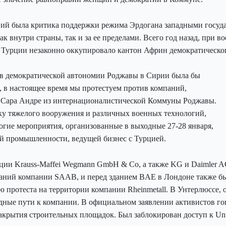
й была критика поддержки режима Эрдогана западными госуда
к внутри страны, так и за ее пределами. Всего год назад, при 
о Турции незаконно оккупировало кантон Африн демократическ
ив демократической автономии Роджавы в Сирии была бы
, в настоящее время мы протестуем против компаний,
 Сара Андре из интернационалистической Коммуны Роджавы.
ку тяжелого вооружения и различных военных технологий,
гие мероприятия, организованные в выходные 27-28 января,
й промышленности, ведущей бизнес с Турцией.
ии Krauss-Maffei Wegmann GmbH & Co, а также KG и Daimler A
даний компании SAAB, и перед зданием BAE в Лондоне также бы
ю протеста на территории компании
Rheinmetall
. В Унтерлюссе,
ные пути к компании. В официальном заявлении активистов гов
рытия строительных площадок. Был заблокирован доступ к Unter