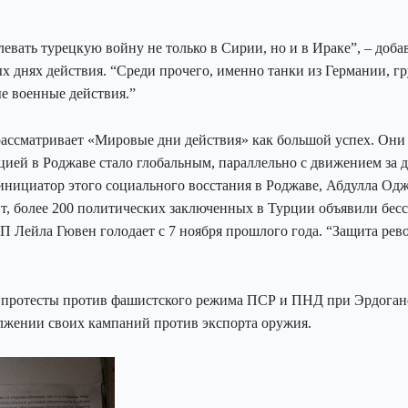
вать турецкую войну не только в Сирии, но и в Ираке”, – доба
ых днях действия. “Среди прочего, именно танки из Германии, 
е военные действия.”
ссматривает «Мировые дни действия» как большой успех. Они д
цией в Роджаве стало глобальным, параллельно с движением за 
 инициатор этого социального восстания в Роджаве, Абдулла Одж
нт, более 200 политических заключенных в Турции объявили бес
 Лейла Гювен голодает с 7 ноября прошлого года. “Защита рев
ь, протесты против фашистского режима ПСР и ПНД при Эрдоган
лжении своих кампаний против экспорта оружия.