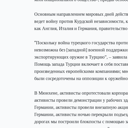
Основным направлением мировых дней действи
ведет войну против Курдской независимости, ка
как Англия, Италия и Германия, правительств
“
Поскольку война турецкого государства прот
невозможна без [западной] военной поддержки
экспортирующих оружие в Турцию”, – заявила
Помощь запада Турции включает в себя постав
произведенных европейскими компаниями; мно
были сосредоточены на оппозиции к оружейно
В Мюнхене, активисты опротестовали корпорац
активисты провели демонстрации у рабочих з
Германии, активисты провели внезапную акци
Германии, активисты ночью перекрыли подъезд
дорогах мы построили блокпосты с помощью зак