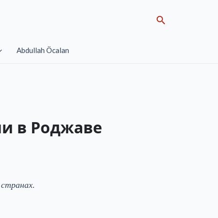
Search
Abdullah Öcalan
и в Роджаве
 странах.