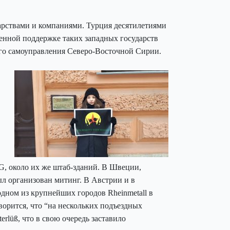
рствами и компаниями. Турция десятилетиями
военной поддержке таких западных государств
ого самоуправления Северо-Восточной Сирии.
G, около их же штаб-зданий. В Швеции,
л организован митинг. В Австрии и в
 одном из крупнейших городов
Rheinmetall
в
орится, что “на нескольких подъездных
lüß, что в свою очередь заставило