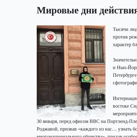
Мировые дни действи
Тысячи люд
против реж
характер б
Значительн
и Нью-Йорк
Петербурге
сфотографи
Интернацио
востоке Си
мероприяти
30 января, перед офисом BBC на Портленд-Пле
Роджавой, призвав «каждого из нас… узнать б
многонационального общества», придав особо