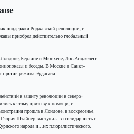
аве
знак поддержки Роджавской революции, и
джавы приобрел действительно глобальный
, Лондоне, Берлине и Мюнхене, Лос-Анджелесе
кинопоказы и беседы. В Москве и Санкт-
ст против режима Эрдогана
ействий в защиту революции в северо-
ились к этому призыву к помощи, и
монстрация прошла в Лондоне, в воскресенье,
 Глория Штайнер выступила за солидарность с
 Курдского народа и…их плюралистического,