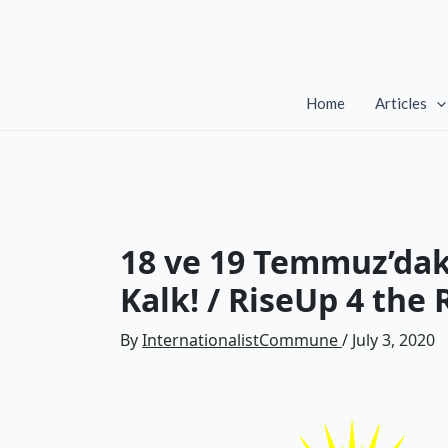
Skip
to
content
Home
Articles
18 ve 19 Temmuz’daki
Kalk! / RiseUp 4 the
By
InternationalistCommune
/
July 3, 2020