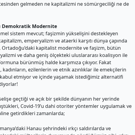
n üstesinden gelmeden ne kapitalizmi ne sömürgeciliği ne de
ı Demokratik Modernite
emel sistem mevcut; faşizmin yükselişini destekleyen
 kapitalizm, emperyalizm ve ataerki karşıtı dünya çapında
 Ortadoğu’daki kapitalist modernite ve faşizm, bütün
yalizmi ve daha geniş ölçekteki uluslararası koalisyon ile
i formuna bürünmüş halde karşımıza çıkıyor. Fakat
adınların, ezilenlerin ve etnik azınlıklar ile emekçilerin
 kabul etmiyor ve içinde yaşamak istediğimiz alternatifi
iyorlar!
elişe geçtiği ve açık bir şekilde dünyanın her yerinde
üştükleri, Covid-19’u dahi otoriter yöntemler uygulamak ve
line getirdikleri zamanlarda;
anya’daki Hanau şehrindeki ırkçı saldırılarda ve