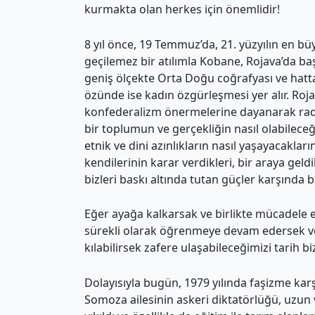
kurmakta olan herkes için önemlidir!
8 yıl önce, 19 Temmuz’da, 21. yüzyılın en 
geçilemez bir atılımla Kobane, Rojava’da baş
geniş ölçekte Orta Doğu coğrafyası ve hat
özünde ise kadın özgürleşmesi yer alır. Roj
konfederalizm önermelerine dayanarak radik
bir toplumun ve gerçekliğin nasıl olabileceğ
etnik ve dini azınlıkların nasıl yaşayacakla
kendilerinin karar verdikleri, bir araya geldikl
bizleri baskı altında tutan güçler karşında ba
Eğer ayağa kalkarsak ve birlikte mücadele 
sürekli olarak öğrenmeye devam edersek ve
kılabilirsek zafere ulaşabileceğimizi tarih bi
Dolayısıyla bugün, 1979 yılında faşizme karş
Somoza ailesinin askeri diktatörlüğü, uzu