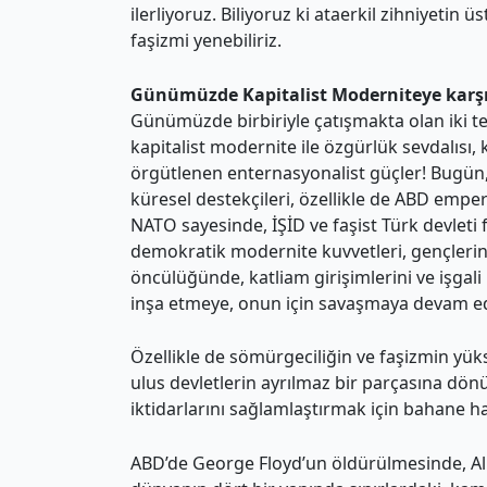
ilerliyoruz. Biliyoruz ki ataerkil zihniyeti
faşizmi yenebiliriz.
Günümüzde Kapitalist Moderniteye karş
Günümüzde birbiriyle çatışmakta olan iki t
kapitalist modernite ile özgürlük sevdalısı,
örgütlenen enternasyonalist güçler! Bugün,
küresel destekçileri, özellikle de ABD emper
NATO sayesinde, İŞİD ve faşist Türk devlet
demokratik modernite kuvvetleri, gençlerin, k
öncülüğünde, katliam girişimlerini ve işgali
inşa etmeye, onun için savaşmaya devam ed
Özellikle de sömürgeciliğin ve faşizmin yüks
ulus devletlerin ayrılmaz bir parçasına dön
iktidarlarını sağlamlaştırmak için bahane ha
ABD’de George Floyd’un öldürülmesinde, Alm