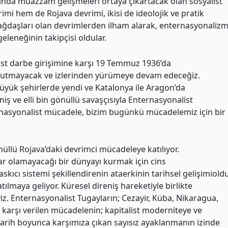
larında muazzam gelişmeleri ortaya çıkartacak olan sosyalist
imi hem de Rojava devrimi, ikisi de ideolojik ve pratik
ğdaşları olan devrimlerden ilham alarak, enternasyonaliz
eleneğinin takipçisi oldular.
aşist darbe girişimine karşı 19 Temmuz 1936’da
 unutmayacak ve izlerinden yürümeye devam edeceğiz.
mi büyük şehirlerde yendi ve Katalonya ile Aragon’da
niş ve elli bin gönüllü savaşçısıyla Enternasyonalist
nasyonalist mücadele, bizim bugünkü mücadelemiz için bir
llü Rojava’daki devrimci mücadeleye katılıyor.
ar olamayacağı bir dünyayı kurmak için cins
ıcı sistemi şekillendirenin ataerkinin tarihsel gelişimiol
lmaya geliyor. Küresel direniş hareketiyle birlikte
iz. Enternasyonalist Tugayların; Cezayir, Küba, Nikaragua,
arşı verilen mücadelenin; kapitalist moderniteye ve
arih boyunca karşımıza çıkan sayısız ayaklanmanın izinde