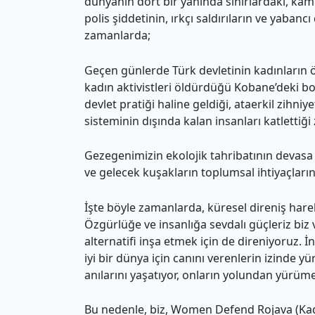
dünyanın dört bir yanında sınırlardaki, ka
polis şiddetinin, ırkçı saldırıların ve yaba
zamanlarda;
Geçen günlerde Türk devletinin kadınların 
kadın aktivistleri öldürdüğü Kobane’deki 
devlet pratiği haline geldiği, ataerkil zihniy
sisteminin dışında kalan insanları katlettiğ
Gezegenimizin ekolojik tahribatının devasa b
ve gelecek kuşakların toplumsal ihtiyaçları
İşte böyle zamanlarda, küresel direniş har
Özgürlüğe ve insanlığa sevdalı güçleriz biz 
alternatifi inşa etmek için de direniyoruz.
iyi bir dünya için canını verenlerin izinde 
anılarını yaşatıyor, onların yolundan yürü
Bu nedenle, biz, Women Defend Rojava (Kadı