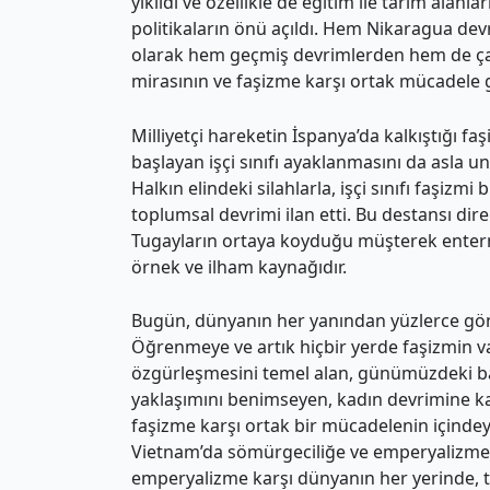
yıkıldı ve özellikle de eğitim ile tarım alan
politikaların önü açıldı. Hem Nikaragua devr
olarak hem geçmiş devrimlerden hem de ça
mirasının ve faşizme karşı ortak mücadele g
Milliyetçi hareketin İspanya’da kalkıştığı f
başlayan işçi sınıfı ayaklanmasını da asla
Halkın elindeki silahlarla, işçi sınıfı faşiz
toplumsal devrimi ilan etti. Bu destansı dire
Tugayların ortaya koyduğu müşterek enter
örnek ve ilham kaynağıdır.
Bugün, dünyanın her yanından yüzlerce gönü
Öğrenmeye ve artık hiçbir yerde faşizmin v
özgürleşmesini temel alan, günümüzdeki bask
yaklaşımını benimseyen, kadın devrimine katı
faşizme karşı ortak bir mücadelenin içindey
Vietnam’da sömürgeciliğe ve emperyalizme k
emperyalizme karşı dünyanın her yerinde, t