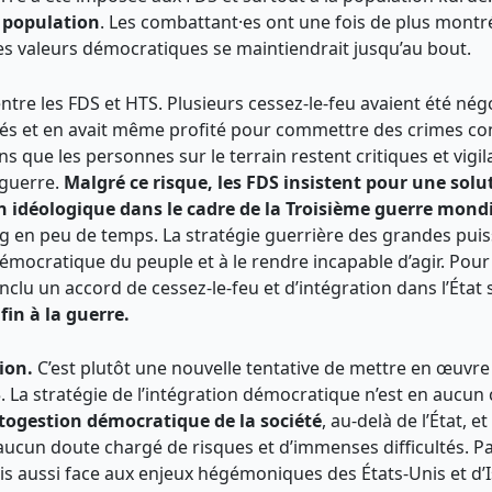
a population
. Les combattant·es ont une fois de plus montré·
s valeurs démocratiques se maintiendrait jusqu’au bout.
 entre les FDS et HTS. Plusieurs cessez-le-feu avaient été 
ctés et en avait même profité pour commettre des crimes co
que les personnes sur le terrain restent critiques et vigil
 guerre.
Malgré ce risque, les FDS insistent pour une solu
on idéologique
dans le cadre de la Troisième guerre mond
g en peu de temps. La stratégie guerrière des grandes pui
é démocratique du peuple et à le rendre incapable d’agir. Pour
lu un accord de cessez-le-feu et d’intégration dans l’État 
fin à la guerre.
tion.
C’est plutôt une nouvelle tentative de mettre en œuvre
 La stratégie de l’intégration démocratique n’est en aucun 
utogestion démocratique de la société
, au-delà de l’État, 
ns aucun doute chargé de risques et d’immenses difficultés
ais aussi face aux enjeux hégémoniques des États-Unis et d’