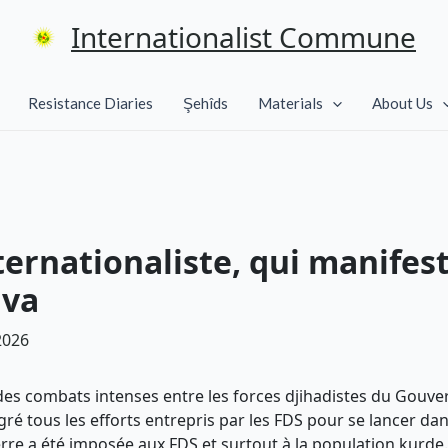
Internationalist Commune
Resistance Diaries
Şehîds
Materials
About Us
rnationaliste, qui manifeste
ava
2026
des combats intenses entre les forces djihadistes du Gouver
é tous les efforts entrepris par les FDS pour se lancer da
erre a été imposée aux FDS et surtout à la population kurde.