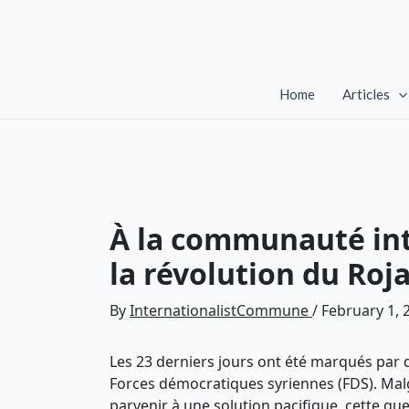
Skip
to
content
Home
Articles
À la communauté inte
la révolution du Roj
By
InternationalistCommune
/
February 1, 
Les 23 derniers jours ont été marqués par 
Forces démocratiques syriennes (FDS). Malgr
parvenir à une solution pacifique, cette gu