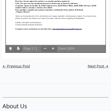
Page
1
/
1
Zoom
100%
←
Previous Post
Next Post
→
About Us