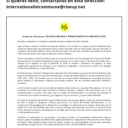
Si quieres venir, contáctanos en esta dirección:
internationalistcommune@riseup.net