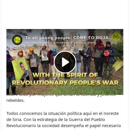
Queridos compañeros y compañeras, queridos jóvenes
y mujeres de todo el mundo,
aquí en Rojava estamos viviendo un momento histórico.
Por un lado, los ataques contra la Administración
Autónoma Democrática del Noroeste de Siria se están
volviendo cada vez más pesados, pero por otro lado, la
resistencia del pueblo también se hace cada día más
fuerte. Una vez más, la historia está siendo escrita aquí,
sobre todo por mujeres que aman la libertad y jóvenes
rebeldes.
Todos conocemos la situación política aquí en el noreste
de Siria. Con la estrategia de la Guerra del Pueblo
Revolucionario la sociedad desempeña el papel necesario