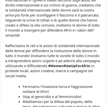
internazionali e i governi statali tacciono sugli abusi del
diritto internazionale e sui crimini di guerra, crediamo che
la solidarietà internazionale delle donne sarà la nostra
arma più forte per sconfiggere il fascismo e il patriarcato.
Seguendo le orme di Ishtar e di quelle donne che hanno
creato e difeso la vita comune, invitiamo le donne di tutto
il mondo a insorgere per difendere Afrin e i valori dell’
umanità!
Rafforziamo le reti e le azioni di solidarietà internazionale
delle donne per diffondere la rivoluzione delle donne in
tutto il mondo! Invitiamo tutte le sorelle di tutto il mondo
a intraprendere azioni urgenti e ad aderire alla campagna
utilizzando e diffondendo
#WomenRiseUpForAfrin
in
proteste locali, azioni creative, marce e campagne nei
social media.
Fermiamo l’invasione turca e l’aggressione
militare di Efrin!
Stop al genocidio e al femminicidio!
Ribelliamoci per la difesa del popolo, della
terra, del patrimonio culturale e storico di Afrin