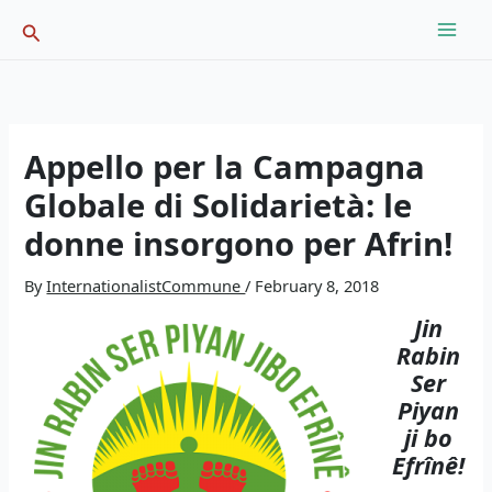
Skip
Search
to
content
Appello per la Campagna
Globale di Solidarietà: le
donne insorgono per Afrin!
By
InternationalistCommune
/
February 8, 2018
Jin
Rabin
Ser
Piyan
ji bo
Efrînê!