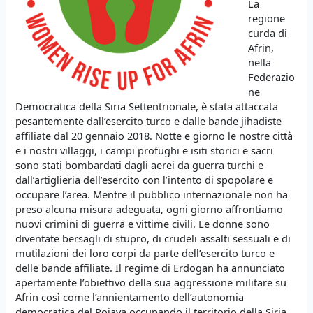
La
regione
curda di
Afrin,
nella
Federazio
ne
Democratica della Siria Settentrionale, è stata attaccata
pesantemente dall’esercito turco e dalle bande jihadiste
affiliate dal 20 gennaio 2018. Notte e giorno le nostre città
e i nostri villaggi, i campi profughi e isiti storici e sacri
sono stati bombardati dagli aerei da guerra turchi e
dall’artiglieria dell’esercito con l’intento di spopolare e
occupare l’area. Mentre il pubblico internazionale non ha
preso alcuna misura adeguata, ogni giorno affrontiamo
nuovi crimini di guerra e vittime civili. Le donne sono
diventate bersagli di stupro, di crudeli assalti sessuali e di
mutilazioni dei loro corpi da parte dell’esercito turco e
delle bande affiliate. Il regime di Erdogan ha annunciato
apertamente l’obiettivo della sua aggressione militare su
Afrin così come l’annientamento dell’autonomia
democratica del Rojava occupando il territorio della Siria