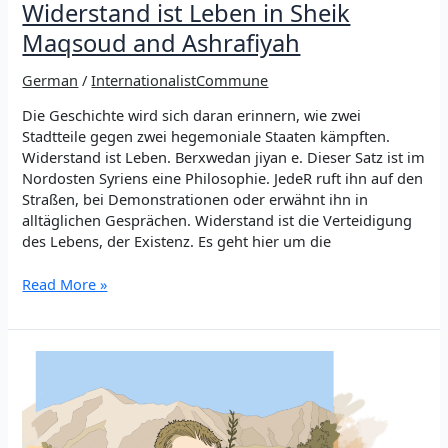
Widerstand ist Leben in Sheik
Maqsoud and Ashrafiyah
German
/
InternationalistCommune
Die Geschichte wird sich daran erinnern, wie zwei
Stadtteile gegen zwei hegemoniale Staaten kämpften.
Widerstand ist Leben. Berxwedan jiyan e. Dieser Satz ist im
Nordosten Syriens eine Philosophie. JedeR ruft ihn auf den
Straßen, bei Demonstrationen oder erwähnt ihn in
alltäglichen Gesprächen. Widerstand ist die Verteidigung
des Lebens, der Existenz. Es geht hier um die
Widerstand
Read More »
ist
Leben
in
Sheik
Maqsoud
and
Ashrafiyah