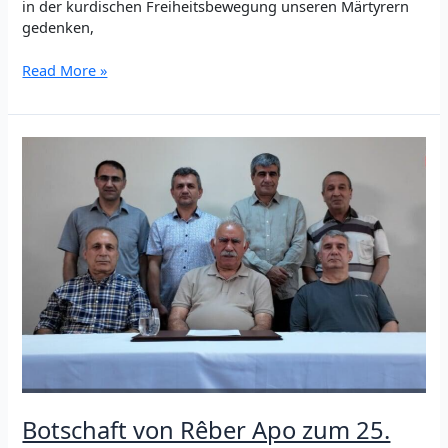
in der kurdischen Freiheitsbewegung unseren Märtyrern
gedenken,
Der
Read More »
Wahrheitsucher
–
Bager
Nûjiyan
Botschaft von Rêber Apo zum 25.