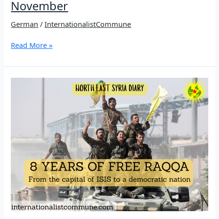
November
German
/
InternationalistCommune
Botschaft
Read More »
von
Rêber
Apo
zum
25.
November