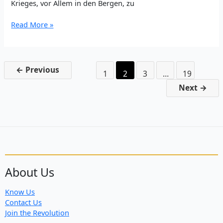
Krieges, vor Allem in den Bergen, zu
Gegen
Read More »
die
internationale
Verschwörung
sagen
←
Previous
1
2
3
…
19
wir
Einheit
Next
→
der
Völker
des
Mittleren
Ostens!
About Us
Know Us
Contact Us
Join the Revolution