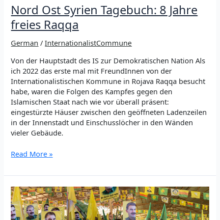
Nord Ost Syrien Tagebuch: 8 Jahre
freies Raqqa
German
/
InternationalistCommune
Von der Hauptstadt des IS zur Demokratischen Nation Als
ich 2022 das erste mal mit FreundInnen von der
Internationalistischen Kommune in Rojava Raqqa besucht
habe, waren die Folgen des Kampfes gegen den
Islamischen Staat nach wie vor überall präsent:
eingestürzte Häuser zwischen den geöffneten Ladenzeilen
in der Innenstadt und Einschusslöcher in den Wänden
vieler Gebäude.
Nord
Read More »
Ost
Syrien
Tagebuch:
8
Jahre
freies