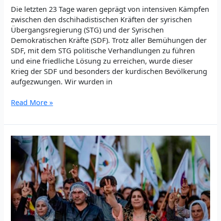
Die letzten 23 Tage waren geprägt von intensiven Kämpfen
zwischen den dschihadistischen Kräften der syrischen
Übergangsregierung (STG) und der Syrischen
Demokratischen Kräfte (SDF). Trotz aller Bemühungen der
SDF, mit dem STG politische Verhandlungen zu führen
und eine friedliche Lösung zu erreichen, wurde dieser
Krieg der SDF und besonders der kurdischen Bevölkerung
aufgezwungen. Wir wurden in
An
Read More »
die
internationalistische
Gemeinschaft,
die
als
Teil
und
in
Solidarität
mit
der