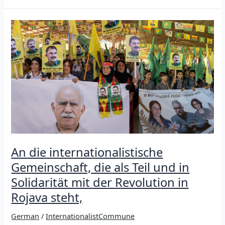
Imrali:
Ohne
Demokratie
in
Syrien
wird
auch
al-
Scharaa
zum
Diktator
An die internationalistische
Gemeinschaft, die als Teil und in
Solidarität mit der Revolution in
Rojava steht,
German
/
InternationalistCommune