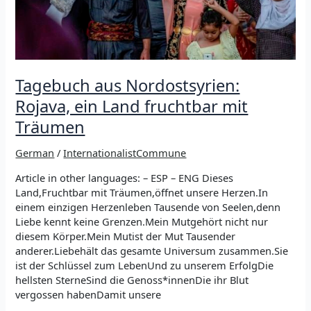
Revolution
in
Rojava
steht,
Tagebuch aus Nordostsyrien:
Rojava, ein Land fruchtbar mit
Träumen
German
/
InternationalistCommune
Article in other languages: – ESP – ENG Dieses
Land,Fruchtbar mit Träumen,öffnet unsere Herzen.In
einem einzigen Herzenleben Tausende von Seelen,denn
Liebe kennt keine Grenzen.Mein Mutgehört nicht nur
diesem Körper.Mein Mutist der Mut Tausender
anderer.Liebehält das gesamte Universum zusammen.Sie
ist der Schlüssel zum LebenUnd zu unserem ErfolgDie
hellsten SterneSind die Genoss*innenDie ihr Blut
vergossen habenDamit unsere