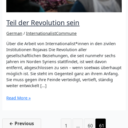
Teil der Revolution sein
German
/
InternationalistCommune
Über die Arbeit von Internationalist*innen in den zivilen
Institutionen Rojavas Die Revolution aller
gesellschaftlichen Beziehungen, die seit nunmehr sechs
Jahren im Norden Syriens stattfindet, ist weit davon
entfernt, abgeschlossen zu sein – wenn soetwas überhaupt
möglich ist. Sie steht im Gegenteil ganz an ihrem Anfang.
Sie muss gegen ihre Feinde verteidigt, vertieft, ständig
weiter entwickelt […]
Teil
Read More »
der
Revolution
sein
←
Previous
1
…
60
61