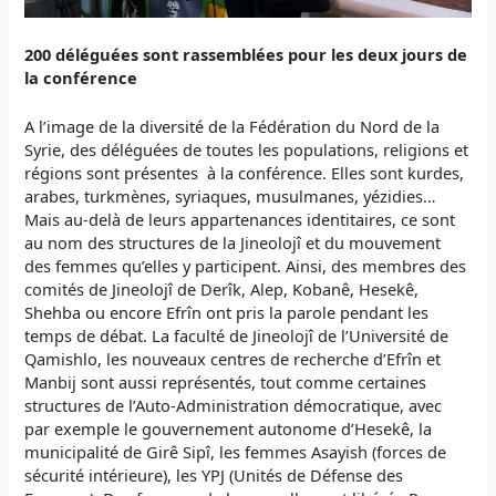
200 déléguées sont rassemblées pour les deux jours de
la conférence
A l’image de la diversité de la Fédération du Nord de la
Syrie, des déléguées de toutes les populations, religions et
régions sont présentes à la conférence. Elles sont kurdes,
arabes, turkmènes, syriaques, musulmanes, yézidies…
Mais au-delà de leurs appartenances identitaires, ce sont
au nom des structures de la Jineolojî et du mouvement
des femmes qu’elles y participent. Ainsi, des membres des
comités de Jineolojî de Derîk, Alep, Kobanê, Hesekê,
Shehba ou encore Efrîn ont pris la parole pendant les
temps de débat. La faculté de Jineolojî de l’Université de
Qamishlo, les nouveaux centres de recherche d’Efrîn et
Manbij sont aussi représentés, tout comme certaines
structures de l’Auto-Administration démocratique, avec
par exemple le gouvernement autonome d’Hesekê, la
municipalité de Girê Sipî, les femmes Asayish (forces de
sécurité intérieure), les YPJ (Unités de Défense des