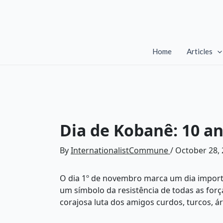
Skip
to
content
Home
Articles
Dia de Kobanê: 10 an
By
InternationalistCommune
/
October 28,
O dia 1º de novembro marca um dia importa
um símbolo da resistência de todas as for
corajosa luta dos amigos curdos, turcos, ár