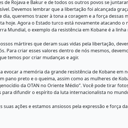
s de Rojava e Bakur e de todos os outros povos se juntaram
sível. Devemos lembrar que a libertação foi alcançada gra
e dia, queremos trazer à tona a coragem e a força dessas 
uta hoje. Agora o Estado turco está novamente atacando o no
ra Mundial, o exemplo da resistência em Kobane é a linha r
 nossos mártires que deram suas vidas pela libertação, deve
nós. Para criar esses valores dentro de nós mesmos, devem
que temos por criar mudanças e agir.
 evocar a memória da grande resistência de Kobane em nos
, um pano preto e o queima, assim como as mulheres de Ko
ocídio da OTAN no Oriente Médio”. Você pode tirar fotos 
ara difundir o espírito da luta internacionalista no mund
 suas ações e estamos ansiosos pela expressão e força da 