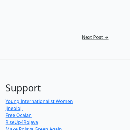
Next Post
→
Support
Young Internationalist Women
Jineoloji
Free Ocalan
RiseUp4Rojava
Make Rojava Green Again