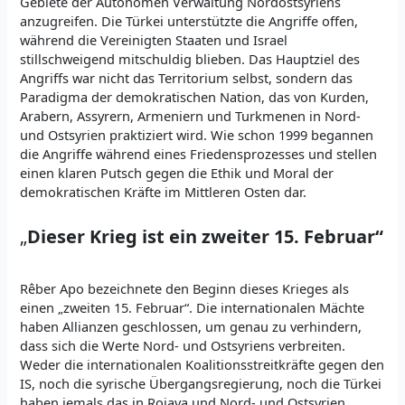
Gebiete der Autonomen Verwaltung Nordostsyriens
anzugreifen. Die Türkei unterstützte die Angriffe offen,
während die Vereinigten Staaten und Israel
stillschweigend mitschuldig blieben. Das Hauptziel des
Angriffs war nicht das Territorium selbst, sondern das
Paradigma der demokratischen Nation, das von Kurden,
Arabern, Assyrern, Armeniern und Turkmenen in Nord-
und Ostsyrien praktiziert wird. Wie schon 1999 begannen
die Angriffe während eines Friedensprozesses und stellen
einen klaren Putsch gegen die Ethik und Moral der
demokratischen Kräfte im Mittleren Osten dar.
„
Dieser Krieg ist ein zweiter 15. Februar“
Rêber Apo bezeichnete den Beginn dieses Krieges als
einen „zweiten 15. Februar“. Die internationalen Mächte
haben Allianzen geschlossen, um genau zu verhindern,
dass sich die Werte Nord- und Ostsyriens verbreiten.
Weder die internationalen Koalitionsstreitkräfte gegen den
IS, noch die syrische Übergangsregierung, noch die Türkei
haben jemals das in Rojava und Nord- und Ostsyrien