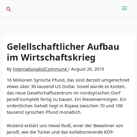
Skip
Search
to
content
Gelellschaftlicher Aufbau
im Wirtschaftskrieg
By
InternationalistCommune
/
August 26, 2019
16 Millionen Syrische Pfund, das sind derzeit umgerechnet
etwas über 30 tausend US Dollar. Soviel würde es kosten,
das neue Gesellschaftszentrum im nordsyrischen Dorf
Jarodî komplett fertig zu bauen. Ein Riesenvermögen. Ein
ordentliches Gehalt liegt in Rojava zwischen 70 und 100
tausend syrischen Pfund monatlich.
Wütend erklärt uns Heval Rodî, einer der Bewohner von
Jarodî, wie die Türkei und das kollaborierende KDP-