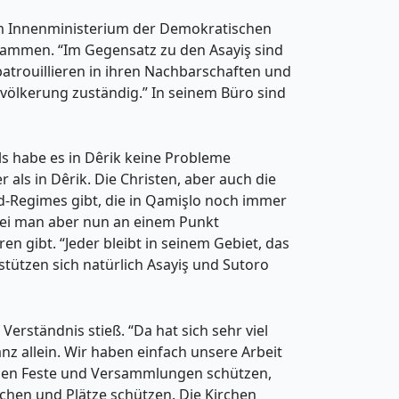
 dem Innenministerium der Demokratischen
sammen. “Im Gegensatz zu den Asayiş sind
patrouillieren in ihren Nachbarschaften und
Bevölkerung zuständig.” In seinem Büro sind
ls habe es in Dêrik keine Probleme
als in Dêrik. Die Christen, aber auch die
d-Regimes gibt, die in Qamişlo noch immer
 sei man aber nun an einem Punkt
n gibt. “Jeder bleibt in seinem Gebiet, das
stützen sich natürlich Asayiş und Sutoro
erständnis stieß. “Da hat sich sehr viel
z allein. Wir haben einfach unsere Arbeit
ichen Feste und Versammlungen schützen,
irchen und Plätze schützen. Die Kirchen