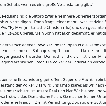
 um Schutz, wenn es eine große Veranstaltung gibt.”
Regulär sind die Sutoro zwar eine innere Sicherheitsorgani
sh zu verteidigen, “Dann fragt keiner mehr – was ist deine S
YPG, YPJ, MFS (militärische Christenmiliz) und den gesamt
eir Ez-Zor. Überall. Mein Sohn hat auch gekämpft, er hat d
ation der verschiedenen Bevölkerungsgruppen in die Demokra
 denen er und sein Sohn gekämpft haben, sind keine christl
ieges gesichert wurden. Dennoch sind die christlichen Mili
wiegend arabischen Stadt. Die Völker der Föderation vertei
 haben eine Entscheidung getroffen. Gegen die Flucht in ein
rstand der Völker. Das wird uns umso klarer, als wir nach
ei einmarschiert, ist unsere Reaktion klar. Wir bleiben und
wart ist wie das Osmanische Reich. Sie machen keinen Unter
n oder eine Frau. Ihr Ziel ist Vernichtung. Doch sowie Gott u