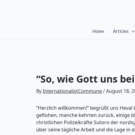
Skip
to
content
Home
Articles
“So, wie Gott uns be
By
InternationalistCommune
/
August 18, 2
“Herzlich willkommen!” begrüßt uns Heval 
geflohen, manche kehrten zurück, einige bl
christlichen Polizeikräfte Sutoro der nor
über seine tägliche Arbeit und die Lage in 