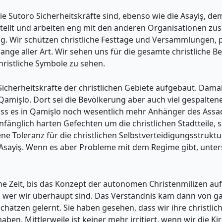
 Die Sutoro Sicherheitskräfte sind, ebenso wie die Asayiş,
tellt und arbeiten eng mit den anderen Organisationen zu
dig. Wir schützen christliche Festtage und Versammlungen, 
ange aller Art. Wir sehen uns für die gesamte christliche 
ristliche Symbole zu sehen.
Sicherheitskräfte der christlichen Gebiete aufgebaut. Dama
mişlo. Dort sei die Bevölkerung aber auch viel gespaltener 
dass es in Qamişlo noch wesentlich mehr Anhänger des Assa
nfänglich harten Gefechten um die christlichen Stadtteile,
 Toleranz für die christlichen Selbstverteidigungsstrukture
e Asayiş. Wenn es aber Probleme mit dem Regime gibt, unter
e Zeit, bis das Konzept der autonomen Christenmilizen auf V
wer wir überhaupt sind. Das Verständnis kam dann von gan
hätzen gelernt. Sie haben gesehen, dass wir ihre christl
ben. Mittlerweile ist keiner mehr irritiert, wenn wir die K