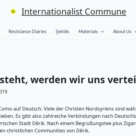
Internationalist Commune
Resistance Diaries
Şehîds
Materials
About Us
isteht, werden wir uns verte
019
Como auf Deutsch. Viele der Christen Nordsyriens sind wä
ieben. Es gibt also zahlreiche Verbindungen nach Deutschl
dsyrischen Stadt Dêrik. Nach einem Begrüßungstee plus Zig
den christlichen Communities von Dêrik.