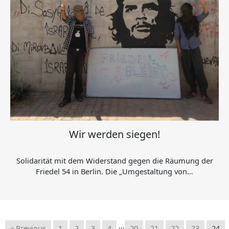
Wir werden siegen!
Solidarität mit dem Widerstand gegen die Räumung der
Friedel 54 in Berlin. Die „Umgestaltung von…
…
« Previous
1
2
3
4
20
21
22
23
24