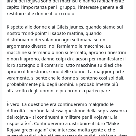
arabi del Rojava sono dei machisti e hanno rapidamente
capito l’importanza per il gruppo, l’interesse generale di
restituire alle donne il loro ruolo.
Rispetto alle donne e ai Gilets Jaunes, quando siamo sul
nostro “rond-point” il sabato mattina, quando
distribuiamo dei volantini ogni settimana su un
argomento diverso, noi fermiamo le macchine. Le
macchine si fermano o non si fermato, aprono i finestrini
o non li aprono, danno colpi di clacson per manifestare il
loro sostegno o il contrario. Otto macchine su dieci che
aprono il finestrino, sono delle donne. La maggior parte
veramente, si sente che le donne si sentono così solidali,
probabilmente più degli uomini. E probabilmente più
all’ascolto degli uomini e più pronte a partecipare.
È vero. La questione era continueremo malgrado le
difficoltà – perfino la stessa questione della sopravvivenza
del Rojava – si continuerà a militare per il Rojava? E la
risposta è sì. Continueremo a distribuire il libro “Make
Rojava green again” che interessa molta gente e che
metterà radici. Che già sta mettendo radici. Abbiamo visto