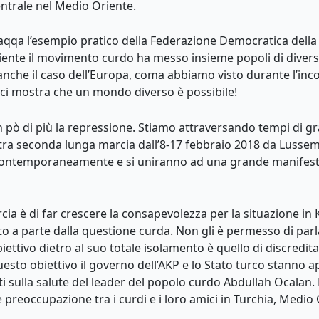
entrale nel Medio Oriente.
S Raqqa l’esempio pratico della Federazione Democratica dell
iente il movimento curdo ha messo insieme popoli di diversa
è anche il caso dell’Europa, coma abbiamo visto durante l’inc
a ci mostra che un mondo diverso è possibile!
n pò di più la repressione. Stiamo attraversando tempi di 
ostra seconda lunga marcia dall’8-17 febbraio 2018 da Luss
 contemporaneamente e si uniranno ad una grande manifest
cia è di far crescere la consapevolezza per la situazione in 
 a parte dalla questione curda. Non gli è permesso di parla
biettivo dietro al suo totale isolamento è quello di discredita
esto obiettivo il governo dell’AKP e lo Stato turco stanno a
i sulla salute del leader del popolo curdo Abdullah Ocalan. Le
preoccupazione tra i curdi e i loro amici in Turchia, Medi