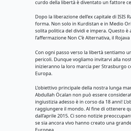
curdo della libertà è diventato un fattore c
Dopo la liberazione dell’ex capitale di ISI
forma. Non solo in Kurdistan e in Medio Or
solita politica del dividi e impera. Questo 
l’affermazione Non C’è Alternativa, il Rojav
Con ogni passo verso la libertà sentiamo u
pericoli. Dunque vogliamo invitarvi alla n
inizieranno la loro marcia per Strasburgo
Europa.
L’obiettivo principale della nostra lunga mar
Abdullah Öcalan non può essere considerato
ingiustizia adesso è in corso da 18 anni! L’o
raggiungere il mondo. Al fine di ottenere qu
dall’aprile 2015. Ci sono notizie preoccupant
se sia ancora vivo hanno creato una grande 
Europea.