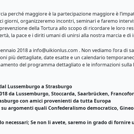
cia perché maggiore è la partecipazione maggiore è l’impat
giorni, organizzeremo incontri, seminari e faremo intervist
evenzione della Tortura allo scopo di ricordare le loro resp
ertà, la pace e i diriti umani di unirsi alla nostra marcia e di
 gennaio 2018 a
info@uikionlus.com
. Non vediamo l’ora di 
ioni più dettagliate, date esatte e un calendario temporane
amento del programma dettagliato e le informazioni sulla log
8 dal Lussemburgo a Strasburgo
io 2018 da Lussemburgo, Stoccarda, Saarbrücken, Francof
trasburgo con amici provenienti da tutta Europa
ra su argomenti quali Confederalismo democratico, Gine
lo necessari; Se non li avete, saremo in grado di fornire 