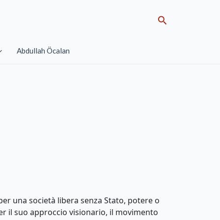
Search
Abdullah Öcalan
per una società libera senza Stato, potere o
er il suo approccio visionario, il movimento