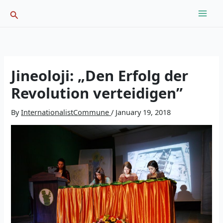
Skip
Search
to
content
Jineoloji: „Den Erfolg der
Revolution verteidigen”
By
InternationalistCommune
/
January 19, 2018