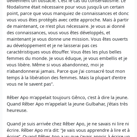
deviennent un obstacle. C’est le cas du conservatisme. Le
féodalisme était nécessaire pour vous jusqu’à un certain
point, parce que vous manquiez de connaissances et donc
vous vous êtes protégés avec cette approche. Mais à partir
de maintenant, ce n’est plus nécessaire. Je vous ai donné
des connaissances, vous vous êtes développés, et
maintenant je vous donne une mission. Vous êtes ouverts
au développement et je ne laisserai pas ces
caractéristiques vous étouffer. Vous êtes les plus belles
femmes du monde. Je vous éduque, je vous embellis et je
vous libère. Même si vous abandonnez, moi je
n’abandonnerai jamais. Parce que j’ai consacré tout mon
temps à la libération des femmes. Mais la plupart d’entre
vous ne le savent pas”.
Rêber Apo m’appelait toujours Gênco, c’est à dire la jeune.
Quand Rêber Apo m’appelait la jeune Gulbahar, j’étais très
heureuse.
Quand je suis arrivée chez Rêber Apo, je ne savais ni lire ni
écrire. Rêber Apo m’a dit: “Je vais vous apprendre à lire et à
écrire”. Quand Rêber Apo a vu que j’avais appris à écrire un