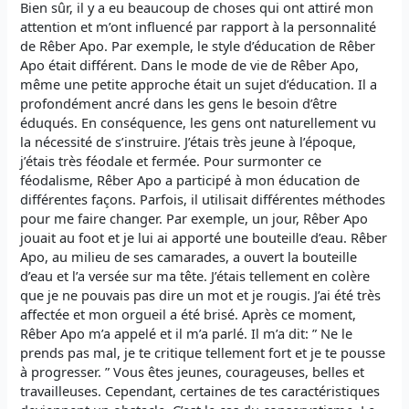
Bien sûr, il y a eu beaucoup de choses qui ont attiré mon
attention et m’ont influencé par rapport à la personnalité
de Rêber Apo. Par exemple, le style d’éducation de Rêber
Apo était différent. Dans le mode de vie de Rêber Apo,
même une petite approche était un sujet d’éducation. Il a
profondément ancré dans les gens le besoin d’être
éduqués. En conséquence, les gens ont naturellement vu
la nécessité de s’instruire. J’étais très jeune à l’époque,
j’étais très féodale et fermée. Pour surmonter ce
féodalisme, Rêber Apo a participé à mon éducation de
différentes façons. Parfois, il utilisait différentes méthodes
pour me faire changer. Par exemple, un jour, Rêber Apo
jouait au foot et je lui ai apporté une bouteille d’eau. Rêber
Apo, au milieu de ses camarades, a ouvert la bouteille
d’eau et l’a versée sur ma tête. J’étais tellement en colère
que je ne pouvais pas dire un mot et je rougis. J’ai été très
affectée et mon orgueil a été brisé. Après ce moment,
Rêber Apo m’a appelé et il m’a parlé. Il m’a dit: ” Ne le
prends pas mal, je te critique tellement fort et je te pousse
à progresser. ” Vous êtes jeunes, courageuses, belles et
travailleuses. Cependant, certaines de tes caractéristiques