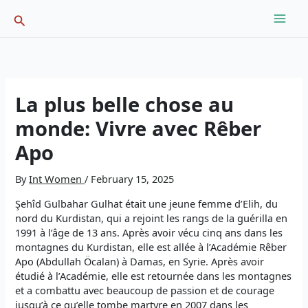
Skip
Search
to
content
La plus belle chose au
monde: Vivre avec Rêber
Apo
By
Int Women
/
February 15, 2025
Şehîd Gulbahar Gulhat était une jeune femme d’Elih, du
nord du Kurdistan, qui a rejoint les rangs de la guérilla en
1991 à l’âge de 13 ans. Après avoir vécu cinq ans dans les
montagnes du Kurdistan, elle est allée à l’Académie Rêber
Apo (Abdullah Öcalan) à Damas, en Syrie. Après avoir
étudié à l’Académie, elle est retournée dans les montagnes
et a combattu avec beaucoup de passion et de courage
jusqu’à ce qu’elle tombe martyre en 2007 dans les