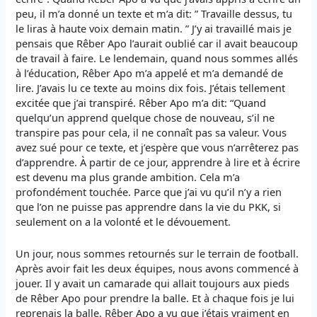
peu, il m’a donné un texte et m’a dit: ” Travaille dessus, tu
le liras à haute voix demain matin. ” J’y ai travaillé mais je
pensais que Rêber Apo l’aurait oublié car il avait beaucoup
de travail à faire. Le lendemain, quand nous sommes allés
à l’éducation, Rêber Apo m’a appelé et m’a demandé de
lire. J’avais lu ce texte au moins dix fois. J’étais tellement
excitée que j’ai transpiré. Rêber Apo m’a dit: “Quand
quelqu’un apprend quelque chose de nouveau, s’il ne
transpire pas pour cela, il ne connaît pas sa valeur. Vous
avez sué pour ce texte, et j’espère que vous n’arrêterez pas
d’apprendre. À partir de ce jour, apprendre à lire et à écrire
est devenu ma plus grande ambition. Cela m’a
profondément touchée. Parce que j’ai vu qu’il n’y a rien
que l’on ne puisse pas apprendre dans la vie du PKK, si
seulement on a la volonté et le dévouement.
Un jour, nous sommes retournés sur le terrain de football.
Après avoir fait les deux équipes, nous avons commencé à
jouer. Il y avait un camarade qui allait toujours aux pieds
de Rêber Apo pour prendre la balle. Et à chaque fois je lui
reprenais la balle. Rêber Apo a vu que j’étais vraiment en