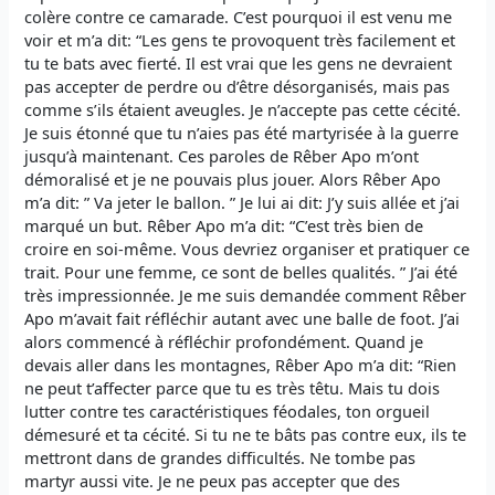
colère contre ce camarade. C’est pourquoi il est venu me
voir et m’a dit: “Les gens te provoquent très facilement et
tu te bats avec fierté. Il est vrai que les gens ne devraient
pas accepter de perdre ou d’être désorganisés, mais pas
comme s’ils étaient aveugles. Je n’accepte pas cette cécité.
Je suis étonné que tu n’aies pas été martyrisée à la guerre
jusqu’à maintenant. Ces paroles de Rêber Apo m’ont
démoralisé et je ne pouvais plus jouer. Alors Rêber Apo
m’a dit: ” Va jeter le ballon. ” Je lui ai dit: J’y suis allée et j’ai
marqué un but. Rêber Apo m’a dit: “C’est très bien de
croire en soi-même. Vous devriez organiser et pratiquer ce
trait. Pour une femme, ce sont de belles qualités. ” J’ai été
très impressionnée. Je me suis demandée comment Rêber
Apo m’avait fait réfléchir autant avec une balle de foot. J’ai
alors commencé à réfléchir profondément. Quand je
devais aller dans les montagnes, Rêber Apo m’a dit: “Rien
ne peut t’affecter parce que tu es très têtu. Mais tu dois
lutter contre tes caractéristiques féodales, ton orgueil
démesuré et ta cécité. Si tu ne te bâts pas contre eux, ils te
mettront dans de grandes difficultés. Ne tombe pas
martyr aussi vite. Je ne peux pas accepter que des