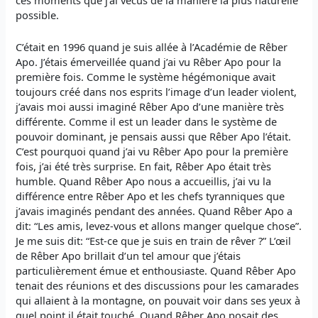
ces moments que j’ai vécus de la manière la plus naturelle
possible.
C’était en 1996 quand je suis allée à l’Académie de Rêber
Apo. J’étais émerveillée quand j’ai vu Rêber Apo pour la
première fois. Comme le système hégémonique avait
toujours créé dans nos esprits l’image d’un leader violent,
j’avais moi aussi imaginé Rêber Apo d’une manière très
différente. Comme il est un leader dans le système de
pouvoir dominant, je pensais aussi que Rêber Apo l’était.
C’est pourquoi quand j’ai vu Rêber Apo pour la première
fois, j’ai été très surprise. En fait, Rêber Apo était très
humble. Quand Rêber Apo nous a accueillis, j’ai vu la
différence entre Rêber Apo et les chefs tyranniques que
j’avais imaginés pendant des années. Quand Rêber Apo a
dit: “Les amis, levez-vous et allons manger quelque chose”.
Je me suis dit: “Est-ce que je suis en train de rêver ?” L’œil
de Rêber Apo brillait d’un tel amour que j’étais
particulièrement émue et enthousiaste. Quand Rêber Apo
tenait des réunions et des discussions pour les camarades
qui allaient à la montagne, on pouvait voir dans ses yeux à
quel point il était touché. Quand Rêber Apo posait des