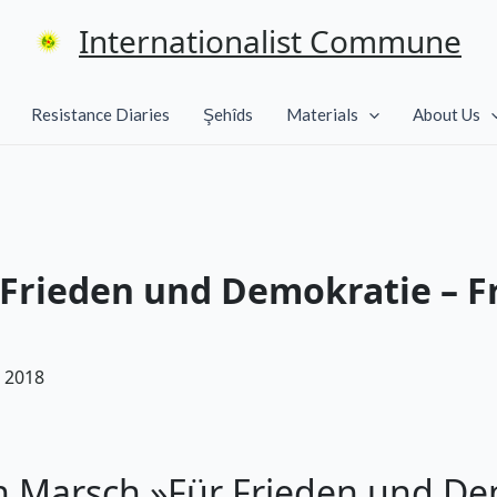
Internationalist Commune
Resistance Diaries
Şehîds
Materials
About Us
Frieden und Demokratie – Fr
 2018
 Marsch »Für Frieden und Demo