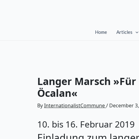
Skip
to
content
Home
Articles
Langer Marsch »Für 
Öcalan«
By
InternationalistCommune
/
December 3,
10. bis 16. Februar 2019
Einladung zum langen