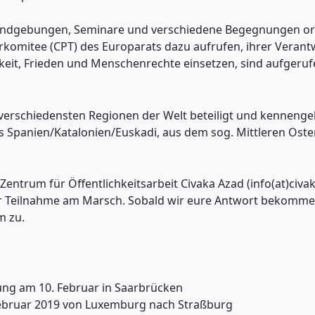
dgebungen, Seminare und verschiedene Begegnungen organ
komitee (CPT) des Europarats dazu aufrufen, ihrer Verant
tigkeit, Frieden und Menschenrechte einsetzen, sind aufger
verschiedensten Regionen der Welt beteiligt und kennenge
 Spanien/Katalonien/Euskadi, aus dem sog. Mittleren Osten 
Zentrum für Öffentlichkeitsarbeit Civaka Azad (info(at)civa
ur Teilnahme am Marsch. Sobald wir eure Antwort bekomme
m zu.
ng am 10. Februar in Saarbrücken
Februar 2019 von Luxemburg nach Straßburg