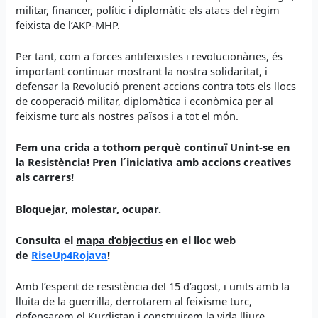
militar, financer, polític i diplomàtic els atacs del règim
feixista de l’AKP-MHP.
Per tant, com a forces antifeixistes i revolucionàries, és
important continuar mostrant la nostra solidaritat, i
defensar la Revolució prenent accions contra tots els llocs
de cooperació militar, diplomàtica i econòmica per al
feixisme turc als nostres països i a tot el món.
Fem una crida a tothom perquè
continuï Unint-se en
la Resistència!
Pren l´iniciativa amb accions creatives
als carrers!
Bloquejar, molestar, ocupar.
Consulta el
mapa d’objectius
en el lloc web
de
RiseUp4Rojava
!
Amb l’esperit de resistència del 15 d’agost, i units amb la
lluita de la guerrilla, derrotarem al feixisme turc,
defensarem el Kurdistan i construirem la vida lliure