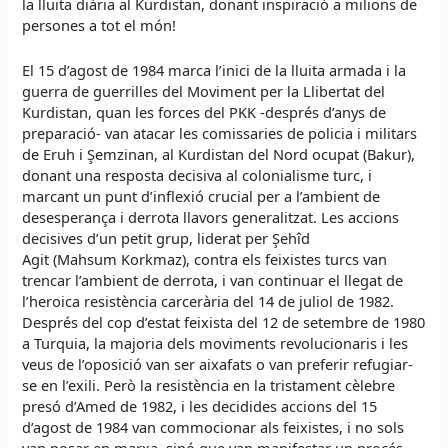
la lluita diària al Kurdistan, donant inspiració a milions de
persones a tot el món!
El 15 d’agost de 1984 marca l’inici de la lluita armada i la
guerra de guerrilles del Moviment per la Llibertat del
Kurdistan, quan les forces del PKK -després d’anys de
preparació- van atacar les comissaries de policia i militars
de Eruh i Şemzinan, al Kurdistan del Nord ocupat (Bakur),
donant una resposta decisiva al colonialisme turc, i
marcant un punt d’inflexió crucial per a l’ambient de
desesperança i derrota llavors generalitzat. Les accions
decisives d’un petit grup, liderat per Şehîd
Agit (Mahsum Korkmaz), contra els feixistes turcs van
trencar l’ambient de derrota, i van continuar el llegat de
l’heroica resistència carcerària del 14 de juliol de 1982.
Després del cop d’estat feixista del 12 de setembre de 1980
a Turquia, la majoria dels moviments revolucionaris i les
veus de l’oposició van ser aixafats o van preferir refugiar-
se en l’exili. Però la resistència en la tristament cèlebre
presó d’Amed de 1982, i les decidides accions del 15
d’agost de 1984 van commocionar als feixistes, i no sols
van posar en marxa, sinó que van manifestar un procés