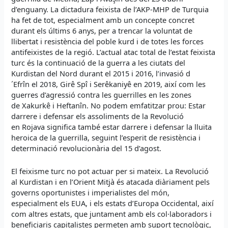
d’enguany. La dictadura feixista de l’AKP-MHP de Turquia
ha fet de tot, especialment amb un concepte concret
durant els últims 6 anys, per a trencar la voluntat de
llibertat i resistència del poble kurd i de totes les forces
antifeixistes de la regió. L’actual atac total de l’estat feixista
turc és la continuació de la guerra a les ciutats del
Kurdistan del Nord durant el 2015 i 2016, l’invasió d
´Efrîn el 2018, Girê Spî i Serêkaniyê en 2019, així com les
guerres d’agressió contra les guerrilles en les zones
de Xakurkê i Heftanîn. No podem emfatitzar prou: Estar
darrere i defensar els assoliments de la Revolució
en Rojava significa també estar darrere i defensar la lluita
heroica de la guerrilla, seguint l’esperit de resistència i
determinació revolucionària del 15 d’agost.
El feixisme turc no pot actuar per si mateix. La Revolució
al Kurdistan i en l’Orient Mitjà és atacada diàriament pels
governs oportunistes i imperialistes del món,
especialment els EUA, i els estats d’Europa Occidental, així
com altres estats, que juntament amb els col·laboradors i
beneficiaris capitalistes permeten amb suport tecnològic,