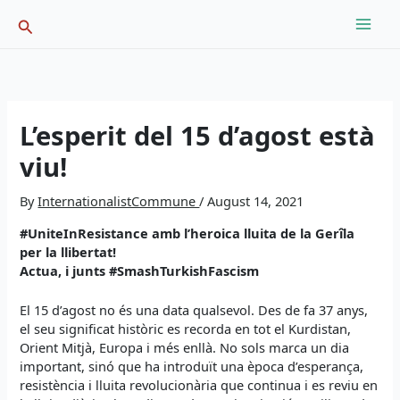
Skip
Search
to
content
L’esperit del 15 d’agost està
viu!
By
InternationalistCommune
/
August 14, 2021
#UniteInResistance amb l’heroica lluita de la Gerîla
per la llibertat!
Actua, i junts #SmashTurkishFascism
El 15 d’agost no és una data qualsevol. Des de fa 37 anys,
el seu significat històric es recorda en tot el Kurdistan,
Orient Mitjà, Europa i més enllà. No sols marca un dia
important, sinó que ha introduït una època d’esperança,
resistència i lluita revolucionària que continua i es reviu en