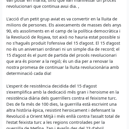
revolucionari que continua avui dia. ,
L’acció d’un petit grup aviat es va convertir en la lluita de
milions de persones. Els aixecaments de masses dels anys
90, els assoliments en el camp de la política democràtica i
la Revolució de Rojava, tot això no hauria estat possible si
no s’hagués produït l’ofensiva del 15 d’agost. El 15 d’agost
no és un aniversari ordinari ni un simple dia de record; el
15 d’agost és el punt de partida del procés revolucionari
que ara és pioner a la regió; és un dia per a renovar la
nostra promesa de continuar la lluita revolucionària amb
determinació cada dia!
L’esperit de resistència decidida del 15 d’agost
s’exemplifica amb la dedicació més gran i heroisme en la
resistència diària dels guerrillers contra el feixisme turc.
Des de fa més de 100 dies, la guerrilla està escrivint una
altra història èpica, resistint heroicament i defensant la
Revolució a Orient Mitjà i més enllà contra l’assalt total de
l’estat feixista turc a les regions controlades per la
guerrilla de Metîna, Zap i Avaşîn des del 23 d’abril