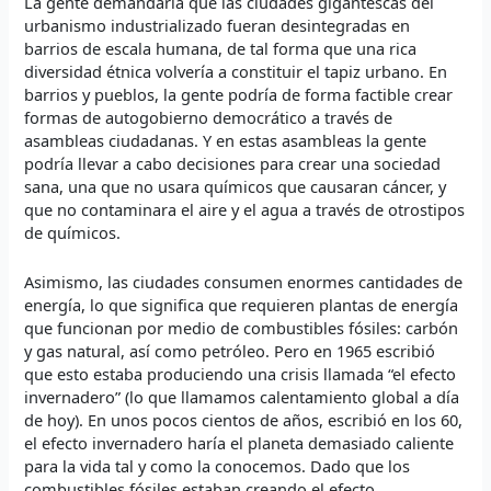
La gente demandaría que las ciudades gigantescas del
urbanismo industrializado fueran desintegradas en
barrios de escala humana, de tal forma que una rica
diversidad étnica volvería a constituir el tapiz urbano. En
barrios y pueblos, la gente podría de forma factible crear
formas de autogobierno democrático a través de
asambleas ciudadanas. Y en estas asambleas la gente
podría llevar a cabo decisiones para crear una sociedad
sana, una que no usara químicos que causaran cáncer, y
que no contaminara el aire y el agua a través de otrostipos
de químicos.
Asimismo, las ciudades consumen enormes cantidades de
energía, lo que significa que requieren plantas de energía
que funcionan por medio de combustibles fósiles: carbón
y gas natural, así como petróleo. Pero en 1965 escribió
que esto estaba produciendo una crisis llamada “el efecto
invernadero” (lo que llamamos calentamiento global a día
de hoy). En unos pocos cientos de años, escribió en los 60,
el efecto invernadero haría el planeta demasiado caliente
para la vida tal y como la conocemos. Dado que los
combustibles fósiles estaban creando el efecto