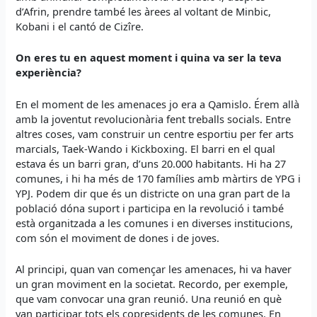
d’Afrin, prendre també les àrees al voltant de Minbic,
Kobani i el cantó de Cizîre.
On eres tu en aquest moment i quina va ser la teva
experiència?
En el moment de les amenaces jo era a Qamislo. Érem allà
amb la joventut revolucionària fent treballs socials. Entre
altres coses, vam construir un centre esportiu per fer arts
marcials, Taek-Wando i Kickboxing. El barri en el qual
estava és un barri gran, d’uns 20.000 habitants. Hi ha 27
comunes, i hi ha més de 170 famílies amb màrtirs de YPG i
YPJ. Podem dir que és un districte on una gran part de la
població dóna suport i participa en la revolució i també
està organitzada a les comunes i en diverses institucions,
com són el moviment de dones i de joves.
Al principi, quan van començar les amenaces, hi va haver
un gran moviment en la societat. Recordo, per exemple,
que vam convocar una gran reunió. Una reunió en què
van participar tots els copresidents de les comunes. En