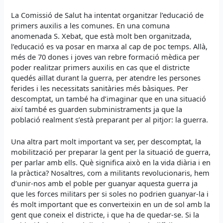
La Comissió de Salut ha intentat organitzar l’educació de
primers auxilis a les comunes. En una comuna
anomenada S. Xebat, que està molt ben organitzada,
l’educació es va posar en marxa al cap de poc temps. Allà,
més de 70 dones i joves van rebre formació mèdica per
poder realitzar primers auxilis en cas que el districte
quedés aïllat durant la guerra, per atendre les persones
ferides i les necessitats sanitàries més bàsiques. Per
descomptat, un també ha d’imaginar que en una situació
així també es guarden subministraments ja que la
població realment s’està preparant per al pitjor: la guerra.
Una altra part molt important va ser, per descomptat, la
mobilització per preparar la gent per la situació de guerra,
per parlar amb ells. Què significa això en la vida diària i en
la pràctica? Nosaltres, com a militants revolucionaris, hem
d’unir-nos amb el poble per guanyar aquesta guerra ja
que les forces militars per si soles no podrien guanyar-la i
és molt important que es converteixin en un de sol amb la
gent que coneix el districte, i que ha de quedar-se. Si la