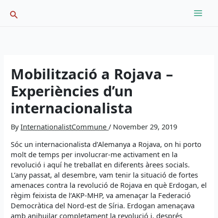
Skip
Search
to
content
Mobilització a Rojava –
Experiències d’un
internacionalista
By
InternationalistCommune
/
November 29, 2019
Sóc un internacionalista d’Alemanya a Rojava, on hi porto
molt de temps per involucrar-me activament en la
revolució i aquí he treballat en diferents àrees socials.
L’any passat, al desembre, vam tenir la situació de fortes
amenaces contra la revolució de Rojava en què Erdogan, el
règim feixista de l’AKP-MHP, va amenaçar la Federació
Democràtica del Nord-est de Síria. Erdogan amenaçava
amb anihuilar completament la revolució i, després