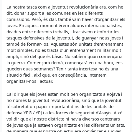
La nostra tasca com a joventut revolucionària era, com he
dit, donar suport a les comunes en les diferents
comissions. Però, és clar, també vam haver d’organitzar els
joves. En aquest moment érem alguns internacionalistes,
dividits entre diferents treballs, i tractàvem d’enfortir les
tasques defensives de la joventut, de guanyar nous joves i
també de formar-los. Aquestes són unitats d’entrenament
molt simples, no es tracta d’un entrenament militar molt
ampli, sinó del que és bàsic. No sabíem quan començaria
la guerra. Començarà demà, començarà en una hora, ens
queden dues setmanes? Tenir tanta incertesa no és una
situació fàcil, així que, en conseqüència, intentem
organitzar-nos i actuar.
Cal dir que els joves estan molt ben organitzats a Rojava i
no només la joventut revolucionària, sinó que la joventut
té sobretot un paper important dins de les unitats de
defensa YPG / YPJ i a les forces de seguretat d’Asayis. Això
vol dir que al nostre districte hi havia diversos centenars
de joves que ja estaven organitzats en les diferents unitats,
de manera que el nostre objectiu era convèncer els joves