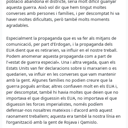
població abandona el districte, seria molt difícil guanyar
aquesta guerra. Això vol dir que hem tingut moltes
converses amb persones i famílies, i per descomptat hi va
haver moltes dificultats, però també molts moments
agradables.
Especialment la propaganda que es va fer als mitjans de
comunicació, per part d’Erdogan, i la propaganda dels
EUA dient que es retirarien, va influir en el nostre treball.
Podem anomenar aquesta propaganda com a part de
l’«estat de guerra especial». Una i altra vegada, quan els
Estats Units van fer declaracions sobre si marxarien o es
quedarien, va influir en les converses que vam mantenir
amb la gent. Algunes famílies no podien creure que la
guerra pogués arribar, altres confiaven molt en els EUA i,
per descomptat, també hi havia moltes que deien que no
importava el que diguessin els EUA, no importava el que
diguessin les forces imperialistes, només podíem
defensar-nos nosaltres mateixos i d’acord amb aquest
raonament treballem; aquesta era també la nostra línia en
l’organització amb la gent de Rojava i Qamislo.