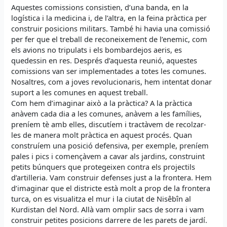
Aquestes comissions consistien, d’una banda, en la
logística i la medicina i, de l’altra, en la feina pràctica per
construir posicions militars. També hi havia una comissió
per fer que el treball de reconeixement de l’enemic, com
els avions no tripulats i els bombardejos aeris, es
quedessin en res. Després d’aquesta reunió, aquestes
comissions van ser implementades a totes les comunes.
Nosaltres, com a joves revolucionaris, hem intentat donar
suport a les comunes en aquest treball.
Com hem d’imaginar això a la pràctica? A la pràctica
anàvem cada dia a les comunes, anàvem a les famílies,
preníem tè amb elles, discutíem i tractàvem de recolzar-
les de manera molt pràctica en aquest procés. Quan
construíem una posició defensiva, per exemple, preníem
pales i pics i començàvem a cavar als jardins, construint
petits búnquers que protegeixen contra els projectils
d’artilleria. Vam construir defenses just a la frontera. Hem
d’imaginar que el districte està molt a prop de la frontera
turca, on es visualitza el mur i la ciutat de Nisêbîn al
Kurdistan del Nord. Allà vam omplir sacs de sorra i vam
construir petites posicions darrere de les parets de jardí.