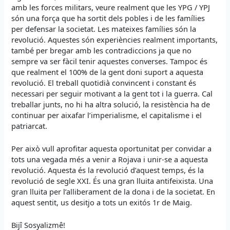
amb les forces militars, veure realment que les YPG / YPJ
són una força que ha sortit dels pobles i de les famílies
per defensar la societat. Les mateixes famílies són la
revolució. Aquestes són experiències realment importants,
també per bregar amb les contradiccions ja que no
sempre va ser fàcil tenir aquestes converses. Tampoc és
que realment el 100% de la gent doni suport a aquesta
revolució. El treball quotidià convincent i constant és
necessari per seguir motivant a la gent tot i la guerra. Cal
treballar junts, no hi ha altra solució, la resistència ha de
continuar per aixafar l’imperialisme, el capitalisme i el
patriarcat.
Per això vull aprofitar aquesta oportunitat per convidar a
tots una vegada més a venir a Rojava i unir-se a aquesta
revolució. Aquesta és la revolució d’aquest temps, és la
revolució de segle XXI. És una gran lluita antifeixista. Una
gran lluita per l’alliberament de la dona i de la societat. En
aquest sentit, us desitjo a tots un exitós 1r de Maig.
Bijî Sosyalizmê!