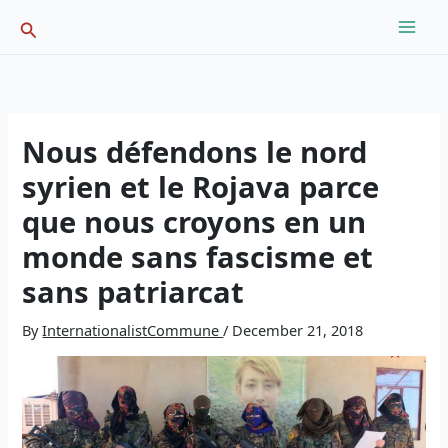
Skip
Search
to
content
Nous défendons le nord
syrien et le Rojava parce
que nous croyons en un
monde sans fascisme et
sans patriarcat
By
InternationalistCommune
/
December 21, 2018