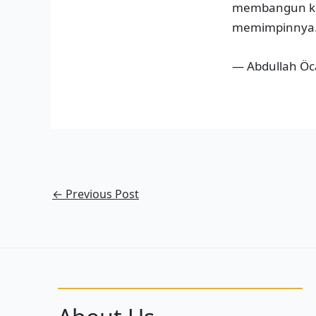
membangun keh
memimpinnya
— Abdullah Öc
←
Previous Post