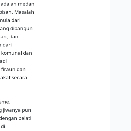
a adalah medan
apisan. Masalah
mula dari
yang dibangun
an, dan
 dari
n komunal dan
adi
 firaun dan
akat secara
isme.
g jiwanya pun
 dengan belati
 di