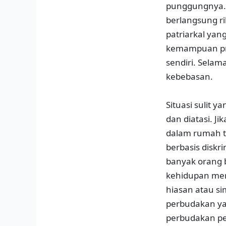
punggungnya. H
berlangsung r
patriarkal ya
kemampuan pro
sendiri. Selam
kebebasan.
Situasi sulit 
dan diatasi. 
dalam rumah t
berbasis diskr
banyak orang 
kehidupan mere
hiasan atau si
perbudakan yan
perbudakan pe