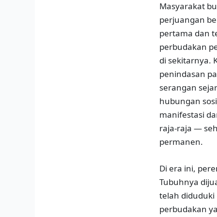
Masyarakat buk
perjuangan berb
pertama dan te
perbudakan p
di sekitarnya
penindasan pa
serangan seja
hubungan sosi
manifestasi da
raja-raja — s
permanen.
Di era ini, pe
Tubuhnya diju
telah diduduki
perbudakan yan