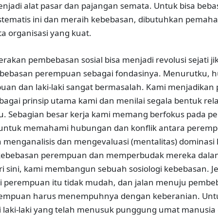
jadi alat pasar dan pajangan semata. Untuk bisa bebas
stematis ini dan meraih kebebasan, dibutuhkan pema
a organisasi yang kuat.
erakan pembebasan sosial bisa menjadi revolusi sejati jik
bebasan perempuan sebagai fondasinya. Menurutku, 
uan dan laki-laki sangat bermasalah. Kami menjadika
gai prinsip utama kami dan menilai segala bentuk rela
tu. Sebagian besar kerja kami memang berfokus pada 
i untuk memahami hubungan dan konflik antara perempu
ah menganalisis dan mengevaluasi (mentalitas) dominasi l
kebebasan perempuan dan memperbudak mereka dalam
i sini, kami membangun sebuah sosiologi kebebasan. Jel
 perempuan itu tidak mudah, dan jalan menuju pembe
perempuan harus menempuhnya dengan keberanian. Un
si laki-laki yang telah menusuk punggung umat manusia