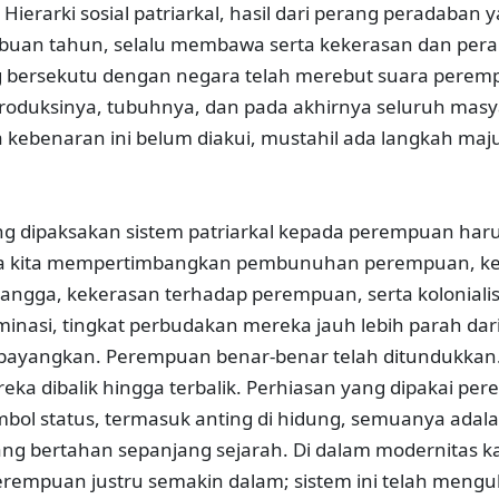
ierarki sosial patriarkal, hasil dari perang peradaban 
ibuan tahun, selalu membawa serta kekerasan dan per
ng bersekutu dengan negara telah merebut suara perem
duksinya, tubuhnya, dan pada akhirnya seluruh masya
a kebenaran ini belum diakui, mustahil ada langkah ma
yang dipaksakan sistem patriarkal kepada perempuan har
Jika kita mempertimbangkan pembunuhan perempuan, k
angga, kekerasan terhadap perempuan, serta kolonial
iminasi, tingkat perbudakan mereka jauh lebih parah da
bayangkan. Perempuan benar-benar telah ditundukkan.
ka dibalik hingga terbalik. Perhiasan yang dipakai pe
mbol status, termasuk anting di hidung, semuanya adal
g bertahan sepanjang sejarah. Di dalam modernitas kap
rempuan justru semakin dalam; sistem ini telah meng