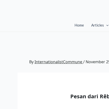
Skip
to
content
Home
Articles
By
InternationalistCommune
/
November 25
Pesan dari Rê