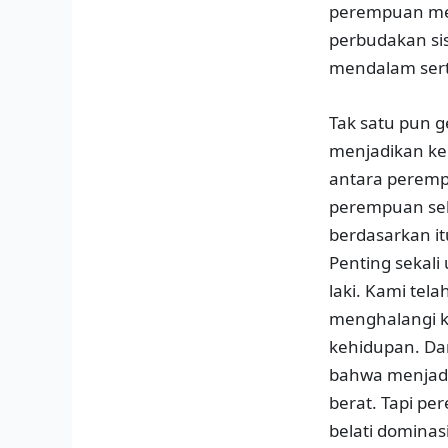
perempuan men
perbudakan si
mendalam sert
Tak satu pun g
menjadikan ke
antara peremp
perempuan seba
berdasarkan i
Penting sekal
laki. Kami tel
menghalangi 
kehidupan. Dar
bahwa menjadi
berat. Tapi 
belati domina