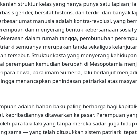
anlah struktur kelas yang hanya punya satu lapisan; i
asis gender, bersifat historis, dan terdiri dari banyak l
rbesar umat manusia adalah kontra-revolusi, yang ber
erempuan dan menyerang bentuk kebersamaan sosial 
. Kekerasan dalam rumah tangga, pembunuhan perempu
triarki semuanya merupakan tanda sekaligus kelanjutan
rah tersebut. Struktur kasta yang menyerang kehidupa
al perempuan kemudian berubah di Mesopotamia menj
ri para dewa, para imam Sumeria, lalu berlanjut menjadi
ehingga menancapkan penindasan patriarkal atas masyar
rempuan adalah bahan baku paling berharga bagi kapital
al, kepribadiannya ditawarkan ke pasar. Perempuan yan
 oleh para laki-laki yang tanpa mereka sadari juga hidup
g sama — yang telah ditusukkan sistem patriarki tepat