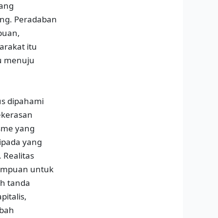
yang
ang. Peradaban
puan,
rakat itu
ju menuju
us dipahami
ekerasan
isme yang
ripada yang
 Realitas
rempuan untuk
ah tanda
italis,
ubah