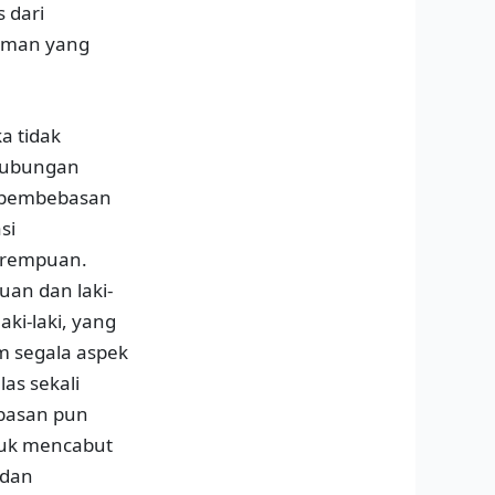
 dari
haman yang
a tidak
hubungan
n pembebasan
si
perempuan.
an dan laki-
aki-laki, yang
 segala aspek
as sekali
basan pun
tuk mencabut
 dan