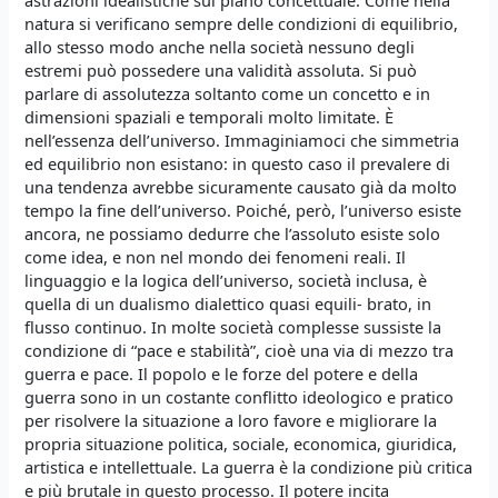
natura si verificano sempre delle condizioni di equilibrio,
allo stesso modo anche nella società nessuno degli
estremi può possedere una validità assoluta. Si può
parlare di assolutezza soltanto come un concetto e in
dimensioni spaziali e temporali molto limitate. È
nell’essenza dell’universo. Immaginiamoci che simmetria
ed equilibrio non esistano: in questo caso il prevalere di
una tendenza avrebbe sicuramente causato già da molto
tempo la fine dell’universo. Poiché, però, l’universo esiste
ancora, ne possiamo dedurre che l’assoluto esiste solo
come idea, e non nel mondo dei fenomeni reali. Il
linguaggio e la logica dell’universo, società inclusa, è
quella di un dualismo dialettico quasi equili- brato, in
flusso continuo. In molte società complesse sussiste la
condizione di “pace e stabilità”, cioè una via di mezzo tra
guerra e pace. Il popolo e le forze del potere e della
guerra sono in un costante conflitto ideologico e pratico
per risolvere la situazione a loro favore e migliorare la
propria situazione politica, sociale, economica, giuridica,
artistica e intellettuale. La guerra è la condizione più critica
e più brutale in questo processo. Il potere incita