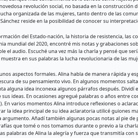
novedosa revolución social, no basada en la construcción 
lucha organizada de las mujeres, tanto dentro de las comuna
a Sánchez reside en la posibilidad de conocer su interpretac
 formación del Estado-nación, la historia de resistencia, la
a mundial del 2020, encontré mis notas y grabaciones sobre 
ole el audio. Escuché una vez más la charla y pensé que serí
uestra en sus palabras la lucha revolucionaria de las muje
gunos aspectos formales. Alina habla de manera rápida y e
 frescura de su pensamiento vivo. En algunos momentos salta d
a alguna idea inconexa algunos párrafos después. Dividí e
 sus ideas. En ocasiones agregué palabras o años entre corch
s (). En varios momentos Alina introduce reflexiones o aclar
r la idea principal de su idea aclaratoria utilicé guiones m
a argumento. Añadí también algunas pocas notas al pie de 
afías que tomé o nos tomamos durante o previo a la charla
as palabras de Alina la alegría y fuerza que transmitía con 