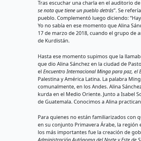
Tras escuchar una charla en el auditorio de
se nota que tiene un pueblo detrás
”. Se refer
pueblo. Complementó luego diciendo: “Hay u
Yo no sabía en ese momento que Alina Sánc
17 de marzo de 2018, cuando el grupo de 
de Kurdistán.
Hasta ese momento supimos que la llamaba
que dio Alina Sánchez en la ciudad de Pasto
el
Encuentro Internacional Minga para paz, el B
Palestina y América Latina. La palabra Ming
comunalmente, en los Andes. Alina Sánchez 
kurda en el Medio Oriente. Junto a Isabel So
de Guatemala. Conocimos a Alina practicand
Para quienes no están familiarizados con q
en su conjunto Primavera Árabe, la región e
los más importantes fue la creación de go
Administración Autónoma del Norte y Este de Si