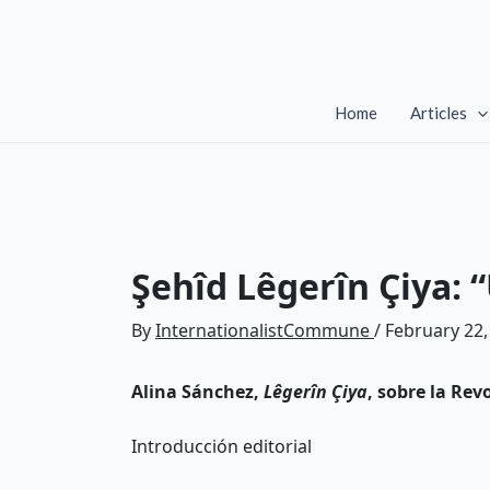
Skip
to
content
Home
Articles
Şehîd Lêgerîn Çiya: 
By
InternationalistCommune
/
February 22,
Alina Sánchez,
Lêgerîn Çiya
, sobre la Rev
Introducción editorial