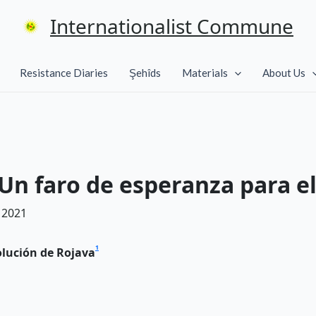
Internationalist Commune
Resistance Diaries
Şehîds
Materials
About Us
“Un faro de esperanza para 
 2021
1
olución de Rojava