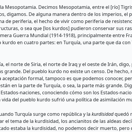
la Mesopotamia. Decimos Mesopotamia, entre el [río] Tigris 
erios, digamos. De alguna manera dentro de los imperios, el
a de periferia, el hecho de vivir como periferia de resisten
cturas, o sea que [los kurdos] pudieron conservar sus ras
imera Guerra Mundial (1914-1918), principalmente entre Fran
eblo kurdo en cuatro partes: en Turquía, una parte que da co
 el norte de Siria, el norte de Iraq y el oeste de Irán, di
s grande. Del pueblo kurdo no existe un censo. De hecho, n
a aceptación formal, tampoco es que podemos conocer, per
están en la parte de Turquía, o sea, la parte más grande. D
os Estados-naciones, conociendo cómo son los Estados-nacio
la vida del pueblo kurdo sufrió una política de asimilación m
uando Turquía surge como república y la
kurdisidad
quedó m
l tema de la kurdisidad, los ancianitos de las aldeas dec
stado estaba la kurdisidad, no podemos decir muerto, pero 