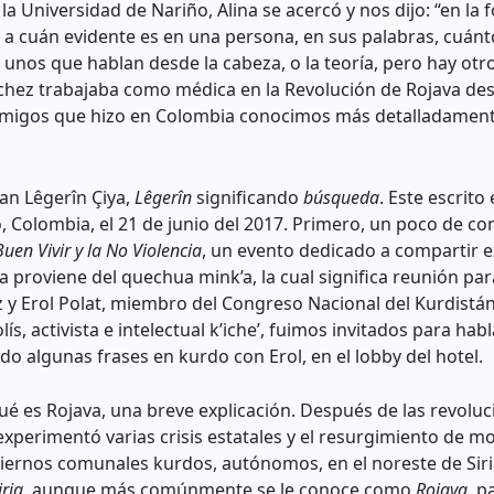
 la Universidad de Nariño, Alina se acercó y nos dijo: “en l
ía a cuán evidente es en una persona, en sus palabras, cu
nos que hablan desde la cabeza, o la teoría, pero hay otro
hez trabajaba como médica en la Revolución de Rojava des
amigos que hizo en Colombia conocimos más detalladamente
n Lêgerîn Çiya,
Lêgerîn
significando
búsqueda
. Este escrito
, Colombia, el 21 de junio del 2017. Primero, un poco de c
uen Vivir y la No Violencia
, un evento dedicado a compartir e
a proviene del quechua mink’a, la cual significa reunión pa
y Erol Polat, miembro del Congreso Nacional del Kurdistán,
lís, activista e intelectual k’iche’, fuimos invitados para h
o algunas frases en kurdo con Erol, en el lobby del hotel.
ué es Rojava, una breve explicación. Después de las revol
xperimentó varias crisis estatales y el resurgimiento de mo
biernos comunales kurdos, autónomos, en el noreste de Siri
ria
, aunque más comúnmente se le conoce como
Rojava
, p