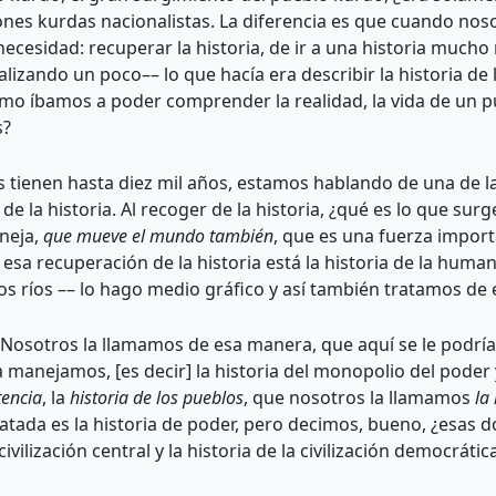
nes kurdas nacionalistas. La diferencia es que cuando no
cesidad: recuperar la historia, de ir a una historia mucho m
izando un poco–– lo que hacía era describir la historia de lo
mo íbamos a poder comprender la realidad, la vida de un pu
s?
 tienen hasta diez mil años, estamos hablando de una de la
 la historia. Al recoger de la historia, ¿qué es lo que su
neja,
que mueve el mundo también
, que es una fuerza impor
n esa recuperación de la historia está la historia de la human
os ríos –– lo hago medio gráfico y así también tratamos de
 Nosotros la llamamos de esa manera, que aquí se le podría 
anejamos, [es decir] la historia del monopolio del poder y 
tencia
, la
historia de los pueblos
, que nosotros la llamamos
la
atada es la historia de poder, pero decimos, bueno, ¿esas 
 civilización central y la historia de la civilización democrá