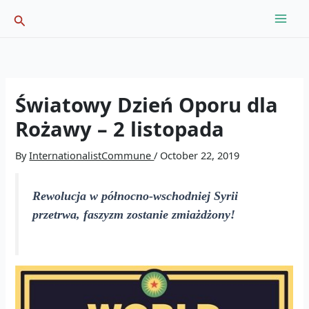
Skip
Search
to
content
Światowy Dzień Oporu dla
Rożawy – 2 listopada
By
InternationalistCommune
/
October 22, 2019
Rewolucja w północno-wschodniej Syrii
przetrwa, faszyzm zostanie zmiażdżony!