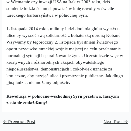
w Wietnamie czy inwazji USA na Irak w 2003 roku, dziś
sumienie ludzkości musi powstać w imię rewolty w świetle
tureckiego barbarzyństwa w północnej Syrii.
1. listopada 2014 roku, miliony ludzi dookoła globu wyszło na
ulice by wyrazić swą solidarność z bohaterską obroną Kobanê.
Wzywamy by tegoroczny 2. listopada był dniem światowego
oporu przeciwko tureckiej wojnie mającej na celu przełamanie
normalnej sytuacji i sparaliżowanie życia. Uczestniczcie więc w
kreatywnych i różnorodnych akcjach obywatelskiego
nieposłuszeństwa, demonstracjach i cokolwiek uznacie za
konieczne,
a
by przejąć ulice i przestrzenie publiczne. Jak długo
giną ludzie, nie możemy odpuścić.
Rewolucja w północno-wschodniej Syrii przetrwa, faszyzm
zostanie zmiażdżony!
←
Previous Post
Next Post
→