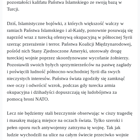
pozostałości kalifatu Państwa Islamskiego z
e
swoją bazą w
Turcji.
Dziś, Islamistyczne bojówki, z których większość walczy w
ramiach Państwa Islamskiego i al-Kaidy, ponownie posuwają się
naprzód wraz z turecką ofensywą okupacyjną w północnej Syrii
szerząc przerażenie i terror. Państwa Koalicji Międzynarodowej,
pośród nich Stany Zjednoczone Ameryki, utorowały drogę
tureckiej wojnie poprzez skoordynowane wycofanie żołnierzy.
Pozostawili swoich byłych sprzymierzeńców na pastwę zagłady
i poświęcili ludność północno-wschodniej Syrii dla swych
nieczystych interesów. Państwa świata zgodziły się zamknąć
swe oczy i odwrócić wzrok, podczas gdy turecka armia
okupacyjna i dżihadyści dopuszczają się ludobójstwa za
pomocą broni NATO.
Lecz nie będziemy stali bezczynnie obserwując w ciszy tragedię
i masakrę mającą miejsce na oczach świata. Tylko szeroki i
pełen oporu ruch antywojenny zatrzyma tę wojnę. Tak jak
ludzie wychodzili na
ulice na
całym świecie przeciwko wojnie