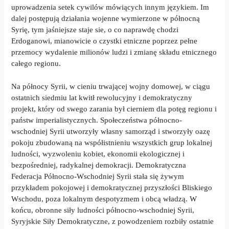
uprowadzenia setek cywilów mówiących innym językiem. Im
dalej postępują działania wojenne wymierzone w północną
Syrię, tym jaśniejsze staje
sie
, o co naprawdę chodzi
Erdoganowi, mianowicie o czystki etniczne poprzez pełne
przemocy wydalenie milionów ludzi i zmianę składu etnicznego
całego regionu.
Na północy Syrii, w cieniu trwającej wojny domowej, w ciągu
ostatnich siedmiu lat kwitł rewolucyjny i demokratyczny
projekt, który od swego zarania był cierniem dla potęg regionu i
państw imperialistycznych. Społeczeństwa północno-
wschodniej Syrii utworzyły własny samorząd i stworzyły oazę
pokoju zbudowaną na współistnieniu wszystkich grup lokalnej
ludności, wyzwoleniu kobiet, ekonomii ekologicznej i
bezpośredniej, radykalnej demokracji. Demokratyczna
Federacja Północno-Wschodniej Syrii stała się żywym
przykładem pokojowej i demokratycznej przyszłości Bliskiego
Wschodu, poza lokalnym despotyzmem i obcą władzą. W
końcu, obronne siły ludności północno-wschodniej Syrii,
Syryjskie Siły Demokratyczne, z powodzeniem rozbiły ostatnie