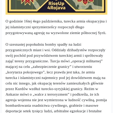
O godzinie 16tej 4ego października, turecka armia okupacyjna i
jej islamistyczni sprzymierzeńcy rozpoczęli długo
przygotowywaną agresję na wyzwolone zi
e
mie północnej Syrii.
O szesnastej popołudniu bomby spadły na ludzi
przygranicznych miast i wsi. Oddziały dżihadystów rozpoczęły
swój pochód pod przywództwem tureckiej armii i spróbowały
zająć tereny przygraniczne. Turcja mówi „operacji militarnej”
mającej na celu „zabezpieczenie granicy” i utworzeniu
„korytarza pokojowego”, lecz prawda jest taka,
że armia
turecka i islamistyczni najemnicy pod jej dowództwem mają na
celu nic innego, jak okupację terenów zamieszkałych głównie
przez Kurdów wzdłuż turecko-syryjskiej granicy. Reżim w
Ankarze mówi o „walce z terroryzmem” i podkreśla, że ich
agresja wojenna nie jest wymierzona w ludność cywilną, pomija
bombardowania osadnictwa cywilnego, grabieże i masowe
deportacje setek tysięcy ludzi, arbitralne egzekucje i brutalne