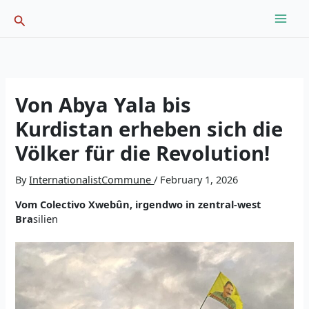
Skip
Search
to
content
Von Abya Yala bis
Kurdistan erheben sich die
Völker für die Revolution!
By
InternationalistCommune
/
February 1, 2026
Vom
Colectivo Xwebûn,
irgendwo in zentral-west
Bra
silien