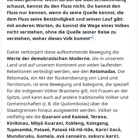
schaust, kennst du den Fluss nicht. Du kannst den
Fluss nur kennen, wenn du seine Quelle kennst, die
dem Fluss seine Beständigkeit und seinen Lauf gibt:
mit anderen Worten, du kannst die Wege eines Volkes
nicht verstehen, ohne die Quelle seiner Reise zu
2
verstehen, woher dieses Volk kommt“
.
Daher verkörpert diese aufkommende Bewegung die
Werte der demokratischen Modern
e
, die in unserem
Land und auf unserem Kontinent von vielen laufenden
Rebellionen verteidigt werden, wie den
Retomadas
. Die
Retomada, ein Akt der Rückeroberung von Land und
Territorium, ist eine Bewegung und Kategorie, die speziell
für die indigenen Völker Brasiliens gilt, mit Frauen an der
Spitze, und kann auch auf andere traditionelle Völker und
Gemeinschaften (z. B. die Quilombolas) über die
Staatsgrenzen hinaus ausgeweitet werden. Völker so
vielfältig wie die
Guaraní und Kaiowá, Terena,
Kinikinau, Mbyá Guaraní, Xokleng, Kaingang,
Tupinambá, Pataxó, Pataxó Hã-Hã-Hãe, Kariri Xocó,
Munduruku, Gamela, avá canoeiro, xukuru kariri,