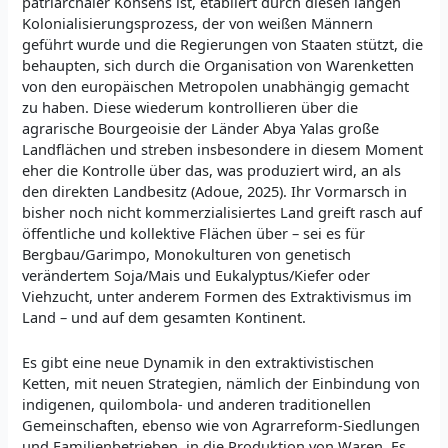
patriarchaler Konsens ist, etabliert durch diesen langen
Kolonialisierungsprozess, der von weißen Männern
geführt wurde und die Regierungen von Staaten stützt, die
behaupten, sich durch die Organisation von Warenketten
von den europäischen Metropolen unabhängig gemacht
zu haben. Diese wiederum kontrollieren über die
agrarische Bourgeoisie der Länder Abya Yalas große
Landflächen und streben insbesondere in diesem Moment
eher die Kontrolle über das, was produziert wird, an als
den direkten Landbesitz (Adoue, 2025). Ihr Vormarsch in
bisher noch nicht kommerzialisiertes Land greift rasch auf
öffentliche und kollektive Flächen über – sei es für
Bergbau/Garimpo, Monokulturen von genetisch
verändertem Soja/Mais und Eukalyptus/Kiefer oder
Viehzucht, unter anderem Formen des Extraktivismus im
Land – und auf dem gesamten Kontinent.
Es gibt eine neue Dynamik in den extraktivistischen
Ketten, mit neuen Strategien, nämlich der Einbindung von
indigenen, quilombola- und anderen traditionellen
Gemeinschaften, ebenso wie von Agrarreform-Siedlungen
und Familienbetrieben, in die Produktion von Waren. Es