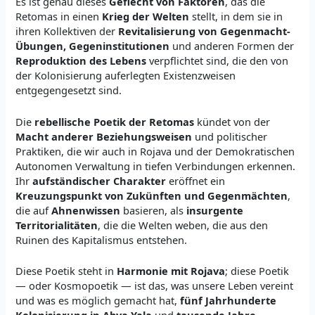
Es ist genau dieses
Geflecht von Faktoren
, das die
Retomas in einen
Krieg der Welten
stellt, in dem sie in
ihren Kollektiven der
Revitalisierung von Gegenmacht-
Übungen, Gegeninstitutionen
und anderen Formen der
Reproduktion des Lebens
verpflichtet sind, die den von
der Kolonisierung auferlegten Existenzweisen
entgegengesetzt sind.
Die
rebellische Poetik der Retomas
kündet von der
Macht anderer Beziehungsweisen
und politischer
Praktiken, die wir auch in Rojava und der Demokratischen
Autonomen Verwaltung in tiefen Verbindungen erkennen.
Ihr
aufständischer Charakter
eröffnet ein
Kreuzungspunkt von Zukünften und Gegenmächten
,
die auf
Ahnenwissen
basieren, als
insurgente
Territorialitäten
, die die Welten weben, die aus den
Ruinen des Kapitalismus entstehen.
Diese Poetik steht in
Harmonie mit Rojava
; diese Poetik
— oder Kosmopoetik — ist das, was unsere Leben vereint
und was es möglich gemacht hat,
fünf Jahrhunderte