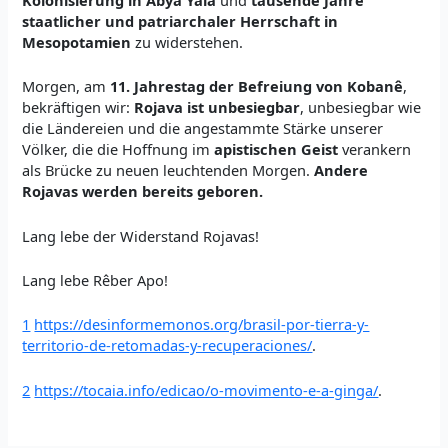
Kolonisierung in Abya Yala
und
tausende Jahre
staatlicher und patriarchaler Herrschaft in
Mesopotamien
zu widerstehen.
Morgen, am
11. Jahrestag der Befreiung von Kobanê
,
bekräftigen wir:
Rojava ist unbesiegbar
, unbesiegbar wie
die Ländereien und die angestammte Stärke unserer
Völker, die die Hoffnung im
apistischen Geist
verankern
als Brücke zu neuen leuchtenden Morgen.
Andere
Rojavas werden bereits geboren.
Lang lebe der Widerstand Rojavas!
Lang lebe Rêber Apo!
1
https://desinformemonos.org/brasil-por-tierra-y-
territorio-de-retomadas-y-recuperaciones/
.
2
https://tocaia.info/edicao/o-movimento-e-a-ginga/
.