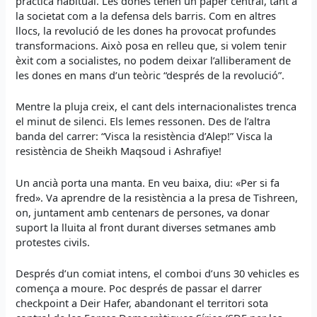
pràctica habitual. Les dones tenen un paper central, tant a
la societat com a la defensa dels barris. Com en altres
llocs, la revolució de les dones ha provocat profundes
transformacions. Això posa en relleu que, si volem tenir
èxit com a socialistes, no podem deixar l’alliberament de
les dones en mans d’un teòric “després de la revolució”.
Mentre la pluja creix, el cant dels internacionalistes trenca
el minut de silenci. Els lemes ressonen. Des de l’altra
banda del carrer: “Visca la resistència d’Alep!” Visca la
resistència de Sheikh Maqsoud i Ashrafiye!
Un ancià porta una manta. En veu baixa, diu: «Per si fa
fred». Va aprendre de la resistència a la presa de Tishreen,
on, juntament amb centenars de persones, va donar
suport la lluita al front durant diverses setmanes amb
protestes civils.
Després d’un comiat intens, el comboi d’uns 30 vehicles es
comença a moure. Poc després de passar el darrer
checkpoint a Deir Hafer, abandonant el territori sota