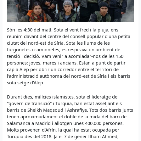
Són les 4:30 del matí. Sota el vent fred i la pluja, ens
reunim davant del centre del consell popular d’una petita
ciutat del nord-est de Síria. Sota les llums de les
furgonetes i camionetes, es respirava un ambient de
tensió i decisió. Vam venir a acomiadar-nos de les 150
persones: joves, mares i ancians. Estan a punt de partir
cap a Alep per obrir un corredor entre el territori de
l’administració autònoma del nord-est de Síria i els barris
sota setge d’Alep.
Durant dies, milícies islamistes, sota el lideratge del
“govern de transició” i Turquia, han estat assetjant els
barris de Sheikh Maqsoud i Ashrafiye. Tots dos barris junts
tenen aproximadament el doble de la mida del barri de
Salamanca a Madrid i allotgen unes 400.000 persones.
Molts provenen d’Afrín, la qual ha estat ocupada per
Turquia des del 2018. Ja el 7 de gener Ilham Ahmed,