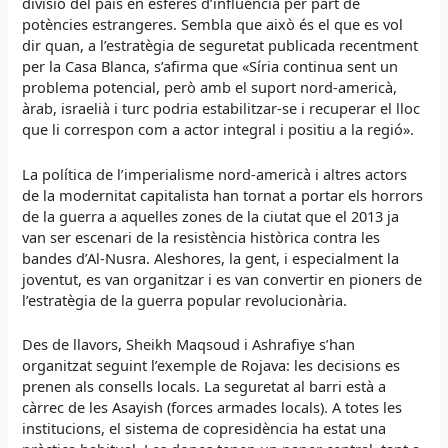
divisió del país en esferes d’influència per part de
potències estrangeres. Sembla que això és el que es vol
dir quan, a l’estratègia de seguretat publicada recentment
per la Casa Blanca, s’afirma que «Síria continua sent un
problema potencial, però amb el suport nord-americà,
àrab, israelià i turc podria estabilitzar-se i recuperar el lloc
que li correspon com a actor integral i positiu a la regió».
La política de l’imperialisme nord-americà i altres actors
de la modernitat capitalista han tornat a portar els horrors
de la guerra a aquelles zones de la ciutat que el 2013 ja
van ser escenari de la resistència històrica contra les
bandes d’Al-Nusra. Aleshores, la gent, i especialment la
joventut, es van organitzar i es van convertir en pioners de
l’estratègia de la guerra popular revolucionària.
Des de llavors, Sheikh Maqsoud i Ashrafiye s’han
organitzat seguint l’exemple de Rojava: les decisions es
prenen als consells locals. La seguretat al barri està a
càrrec de les Asayish (forces armades locals). A totes les
institucions, el sistema de copresidència ha estat una