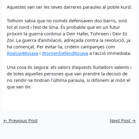
Aquestes van ser les seves darreres paraules al poble kurd.
Tothom sabia que no només defensaven dos barris, sinó
tot el nord i l’est de Síria. És probable que en un futur
pròxim la guerra continuï a Deir Hafer, Tishreen i Deir Ez
Zor. La guerra d’anihilació, adreçada contra la revolució, ja
ha començat. Per evitar-la, cridem campanyes com
RiseUp4Rojava
i
WomenDefendRojava
a l’acció immediata.
Una cosa és segura: els valors d’aquests lluitadors valents i
de totes aquelles persones que van prendre la decisió de
no rendir-se tindran l’última paraula, si difonem al món el
que van dir.
←
Previous Post
Next Post
→