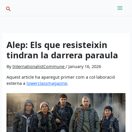
Skip
Search
to
content
Alep: Els que resisteixin
tindran la darrera paraula
By
InternationalistCommune
/
January 16, 2026
Aquest article ha aparegut primer com a col·laboració
externa a
lowerclassmagazine
.