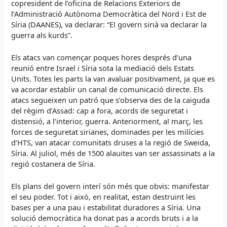
copresident de l’oficina de Relacions Exteriors de
l’Administració Autònoma Democràtica del Nord i Est de
Síria (DAANES), va declarar: “El govern sirià va declarar la
guerra als kurds”.
Els atacs van començar poques hores després d’una
reunió entre Israel i Síria sota la mediació dels Estats
Units. Totes les parts la van avaluar positivament, ja que es
va acordar establir un canal de comunicació directe. Els
atacs segueixen un patró que s’observa des de la caiguda
del règim d’Assad: cap a fora, acords de seguretat i
distensió, a l’interior, guerra. Anteriorment, al març, les
forces de seguretat sirianes, dominades per les milícies
d’HTS, van atacar comunitats druses a la regió de Sweida,
Síria. Al juliol, més de 1500 alauites van ser assassinats a la
regió costanera de Síria.
Els plans del govern interí són més que obvis: manifestar
el seu poder. Tot i això, en realitat, estan destruint les
bases per a una pau i estabilitat duradores a Síria. Una
solució democràtica ha donat pas a acords bruts i a la