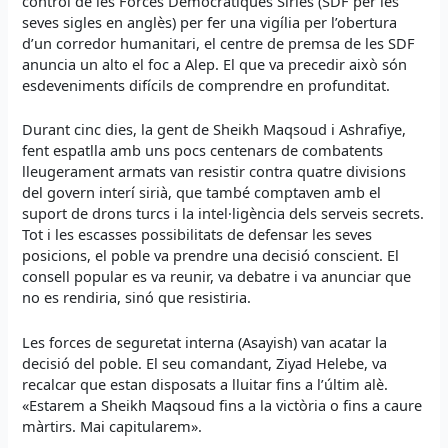
control de les Forces Democràtiques Síries (SDF per les
seves sigles en anglès) per fer una vigília per l’obertura
d’un corredor humanitari, el centre de premsa de les SDF
anuncia un alto el foc a Alep. El que va precedir això són
esdeveniments difícils de comprendre en profunditat.
Durant cinc dies, la gent de Sheikh Maqsoud i Ashrafiye,
fent espatlla amb uns pocs centenars de combatents
lleugerament armats van resistir contra quatre divisions
del govern interí sirià, que també comptaven amb el
suport de drons turcs i la intel·ligència dels serveis secrets.
Tot i les escasses possibilitats de defensar les seves
posicions, el poble va prendre una decisió conscient. El
consell popular es va reunir, va debatre i va anunciar que
no es rendiria, sinó que resistiria.
Les forces de seguretat interna (Asayish) van acatar la
decisió del poble. El seu comandant, Ziyad Helebe, va
recalcar que estan disposats a lluitar fins a l’últim alè.
«Estarem a Sheikh Maqsoud fins a la victòria o fins a caure
màrtirs. Mai capitularem».