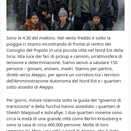
Sono le 4.30 del mattino. Nel vento freddo e sotto la
pioggia ci stiamo incontrando di fronte al centro del
Consiglio del Popolo in una piccola città nel Nord Est della
Siria. Alla luce dei fari di pickup e camion, un’atmosfera di
tensione e determinazione. Siamo venuti a salutare 150
persone – giovani, anziani, madri. Stanno per partire,
diretti verso Aleppo, per aprire un corridoio tra i territori
dell’Amministrazione Autonoma del Nord-Est e i quartieri
sotto assedio di Aleppo.
Per giorni, milizie islamiste sotto la guida del “governo di
transizione” e della Turchia hanno assediato i quartieri di
Sheikh Maqsoud e Ashrafiye. I due quartieri insieme sono
circa la metà di una grande città come Berlin-Kreuzberg e
sono la casa di circa 400.000 persone. Molte di loro
vengono da Afrin, una città a nord di Aleppo, che è stata