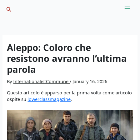
Skip
Search
to
content
Aleppo: Coloro che
resistono avranno l’ultima
parola
By
InternationalistCommune
/
January 16, 2026
Questo articolo è apparso per la prima volta come articolo
ospite su
lowerclassmagazine
.