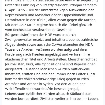
Herrn Öcalan durch die faschistische AKP-MHP Regierung
unter der Führung von Staatspräsident Erdoğan seit dem
6. April 2015 – Teil der unrechtmäßigen Ausweitung der
Repressionen und Massaker gegen Oppositionelle und
Demokraten in der Türkei, allen voran gegen die Kurden.
Mit dem AKP-MHP Regime hat sich die Türkei gänzlich
vom Rechtsstaat verabschiedet. Gewählte
BürgermeisterInnen der HDP wurden durch
Zwangsverwalter ersetzt und inhaftiert, ebenso zahlreiche
Abgeordnete sowie auch die Co-Vorsitzenden der HDP.
Tausende AkademikerInnen wurden aufgrund ihrer
Forderung nach Frieden angeklagt und verloren ihre
akademischen Titel und Arbeitsstellen. Menschenrechtler,
Journalisten, kurz, alle Oppositionelle sind Repressionen
ausgesetzt. Tausende Menschen wurden mittlerweile
inhaftiert, erlitten und erleiden immer noch Folter. Hinzu
kommt der völkerrechtswidrige Krieg gegen Kurden,
Aramäer und Araber in Syrien. Vor den Augen der
Weltöffentlichkeit wurde Afrin besetzt. Şengal,
Lebensraum ezidischer Kurden als auch Südkurdistan
werden bombardiert. Zivilisten verlieren hierbei ihr Leben.