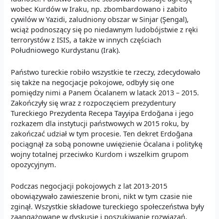
wobec Kurdów w Iraku, np. zbombardowano i zabito
cywilów w Yazidi, zaludniony obszar w Sinjar (Şengal),
wciąż podnoszący się po niedawnym ludobójstwie z ręki
terrorystów z ISIS, a także w innych częściach
Południowego Kurdystanu (Irak).
Państwo tureckie robiło wszystkie te rzeczy, zdecydowało
się także na negocjacje pokojowe, odbyły się one
pomiędzy nimi a Panem Öcalanem w latack 2013 – 2015.
Zakończyły się wraz z rozpoczęciem prezydentury
Tureckiego Prezydenta Recepa Tayyipa Erdoğana i jego
rozkazem dla instytucji państwowych w 2015 roku, by
zakończać udział w tym procesie. Ten dekret Erdoğana
pociągnął za sobą ponowne uwięzienie Öcalana i politykę
wojny totalnej przeciwko Kurdom i wszelkim grupom
opozycyjnym.
Podczas negocjacji pokojowych z lat 2013-2015
obowiązywało zawieszenie broni, nikt w tym czasie nie
zginął. Wszystkie składowe tureckiego społeczeństwa były
zaangażowane w dyskusje i poszukiwanie rozwiązań,