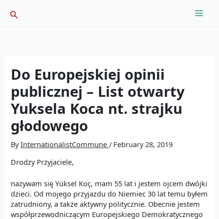
Skip
Search
to
content
Do Europejskiej opinii
publicznej – List otwarty
Yuksela Koca nt. strajku
głodowego
By
InternationalistCommune
/
February 28, 2019
Drodzy Przyjaciele,
nazywam się Yüksel Koç, mam 55 lat i jestem ojcem dwójki
dzieci. Od mojego przyjazdu do Niemiec 30 lat temu byłem
zatrudniony, a także aktywny politycznie. Obecnie jestem
współprzewodniczącym Europejskiego Demokratycznego