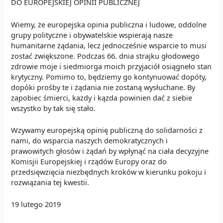
DO EUROPEJSKIEJ OPINII PUBLICZNEJ
Wiemy, że europejska opinia publiczna i ludowe, oddolne
grupy polityczne i obywatelskie wspierają nasze
humanitarne żądania, lecz jednocześnie wsparcie to musi
zostać zwiększone. Podczas 66. dnia strajku głodowego
zdrowie moje i siedmiorga moich przyjaciół osiągneło stan
krytyczny. Pomimo to, będziemy go kontynuować dopóty,
dopóki prośby te i żądania nie zostaną wysłuchane. By
zapobiec śmierci, każdy i kązda powinien dać z siebie
wszystko by tak się stało.
Wzywamy europejską opinię publiczną do solidarności z
nami, do wsparcia naszych demokratycznych i
prawowitych głosów i żądań by wpłynąć na ciała decyzyjne
Komisjii Europejskiej i rządów Europy oraz do
przedsięwzięcia niezbędnych kroków w kierunku pokoju i
rozwiązania tej kwestii.
19 lutego 2019