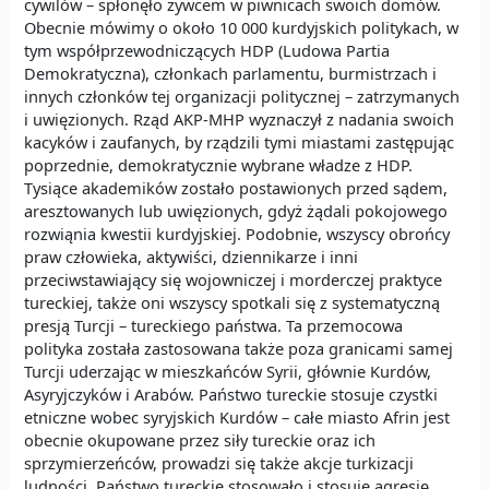
cywilów – spłonęło żywcem w piwnicach swoich domów.
Obecnie mówimy o około 10 000 kurdyjskich politykach, w
tym współprzewodniczących HDP (Ludowa Partia
Demokratyczna), członkach parlamentu, burmistrzach i
innych członków tej organizacji politycznej – zatrzymanych
i uwięzionych. Rząd AKP-MHP wyznaczył z nadania swoich
kacyków i zaufanych, by rządzili tymi miastami zastępując
poprzednie, demokratycznie wybrane władze z HDP.
Tysiące akademików zostało postawionych przed sądem,
aresztowanych lub uwięzionych, gdyż żądali pokojowego
rozwiąnia kwestii kurdyjskiej. Podobnie, wszyscy obrońcy
praw człowieka, aktywiści, dziennikarze i inni
przeciwstawiający się wojowniczej i morderczej praktyce
tureckiej, także oni wszyscy spotkali się z systematyczną
presją Turcji – tureckiego państwa. Ta przemocowa
polityka została zastosowana także poza granicami samej
Turcji uderzając w mieszkańców Syrii, głównie Kurdów,
Asyryjczyków i Arabów. Państwo tureckie stosuje czystki
etniczne wobec syryjskich Kurdów – całe miasto Afrin jest
obecnie okupowane przez siły tureckie oraz ich
sprzymierzeńców, prowadzi się także akcje turkizacji
ludności. Państwo tureckie stosowało i stosuje agresję