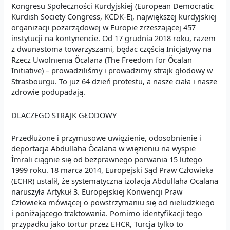
Kongresu Społeczności Kurdyjskiej (European Democratic
Kurdish Society Congress, KCDK-E), największej kurdyjskiej
organizacji pozarządowej w Europie zrzeszającej 457
instytucji na kontynencie. Od 17 grudnia 2018 roku, razem
z dwunastoma towarzyszami, będac częścią Inicjatywy na
Rzecz Uwolnienia Öcalana (The Freedom for Öcalan
Initiative) – prowadziliśmy i prowadzimy strajk głodowy w
Strasbourgu. To już 64 dzień protestu, a nasze ciała i nasze
zdrowie podupadają.
DLACZEGO STRAJK GŁODOWY
Przedłużone i przymusowe uwięzienie, odosobnienie i
deportacja Abdullaha Öcalana w więzieniu na wyspie
İmralı ciągnie się od bezprawnego porwania 15 lutego
1999 roku. 18 marca 2014, Europejski Sąd Praw Człowieka
(ECHR) ustalił, że systematyczna izolacja Abdullaha Öcalana
naruszyła Artykuł 3. Europejskiej Konwencji Praw
Człowieka mówiącej o powstrzymaniu się od nieludzkiego
i poniżającego traktowania. Pomimo identyfikacji tego
przypadku jako tortur przez EHCR, Turcja tylko to