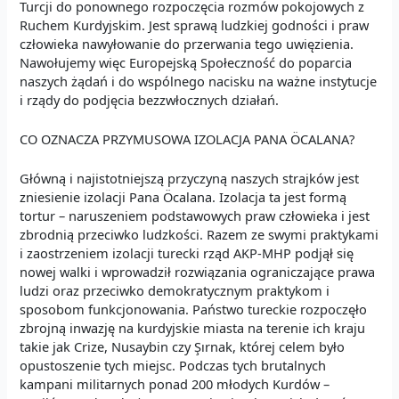
Turcji do ponownego rozpoczęcia rozmów pokojowych z
Ruchem Kurdyjskim. Jest sprawą ludzkiej godności i praw
człowieka nawyłowanie do przerwania tego uwięzienia.
Nawołujemy więc Europejską Społeczność do poparcia
naszych żądań i do wspólnego nacisku na ważne instytucje
i rządy do podjęcia bezzwłocznych działań.
CO OZNACZA PRZYMUSOWA IZOLACJA PANA ÖCALANA?
Główną i najistotniejszą przyczyną naszych strajków jest
zniesienie izolacji Pana Öcalana. Izolacja ta jest formą
tortur – naruszeniem podstawowych praw człowieka i jest
zbrodnią przeciwko ludzkości. Razem ze swymi praktykami
i zaostrzeniem izolacji turecki rząd AKP-MHP podjął się
nowej walki i wprowadził rozwiązania ograniczające prawa
ludzi oraz przeciwko demokratycznym praktykom i
sposobom funkcjonowania. Państwo tureckie rozpoczęło
zbrojną inwazję na kurdyjskie miasta na terenie ich kraju
takie jak Crize, Nusaybin czy Şırnak, której celem było
opustoszenie tych miejsc. Podczas tych brutalnych
kampani militarnych ponad 200 młodych Kurdów –