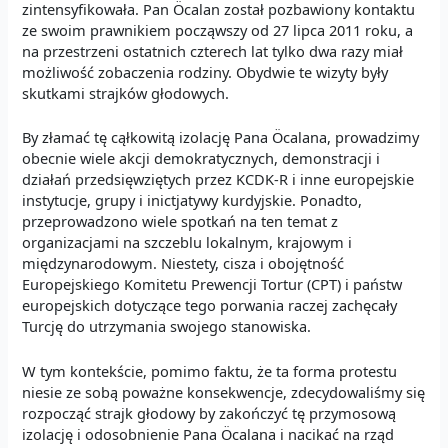
zintensyfikowała. Pan Öcalan został pozbawiony kontaktu
ze swoim prawnikiem począwszy od 27 lipca 2011 roku, a
na przestrzeni ostatnich czterech lat tylko dwa razy miał
możliwość zobaczenia rodziny. Obydwie te wizyty były
skutkami strajków głodowych.
By złamać tę cąłkowitą izolację Pana Öcalana, prowadzimy
obecnie wiele akcji demokratycznych, demonstracji i
działań przedsięwziętych przez KCDK-R i inne europejskie
instytucje, grupy i inictjatywy kurdyjskie. Ponadto,
przeprowadzono wiele spotkań na ten temat z
organizacjami na szczeblu lokalnym, krajowym i
międzynarodowym. Niestety, cisza i obojętność
Europejskiego Komitetu Prewencji Tortur (CPT) i państw
europejskich dotyczące tego porwania raczej zachęcały
Turcję do utrzymania swojego stanowiska.
W tym kontekście, pomimo faktu, że ta forma protestu
niesie ze sobą poważne konsekwencje, zdecydowaliśmy się
rozpocząć strajk głodowy by zakończyć tę przymosową
izolację i odosobnienie Pana Öcalana i nacikać na rząd