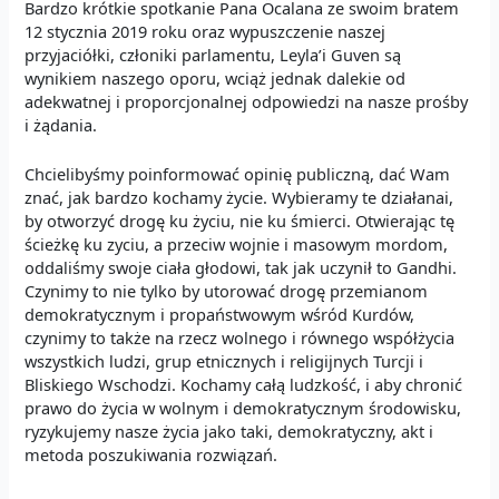
Bardzo krótkie spotkanie Pana Öcalana ze swoim bratem
12 stycznia 2019 roku oraz wypuszczenie naszej
przyjaciółki, członiki parlamentu, Leyla’i Guven są
wynikiem naszego oporu, wciąż jednak dalekie od
adekwatnej i proporcjonalnej odpowiedzi na nasze prośby
i żądania.
Chcielibyśmy poinformować opinię publiczną, dać Wam
znać, jak bardzo kochamy życie. Wybieramy te działanai,
by otworzyć drogę ku życiu, nie ku śmierci. Otwierając tę
ścieżkę ku zyciu, a przeciw wojnie i masowym mordom,
oddaliśmy swoje ciała głodowi, tak jak uczynił to Gandhi.
Czynimy to nie tylko by utorować drogę przemianom
demokratycznym i propaństwowym wśród Kurdów,
czynimy to także na rzecz wolnego i równego współżycia
wszystkich ludzi, grup etnicznych i religijnych Turcji i
Bliskiego Wschodzi. Kochamy całą ludzkość, i aby chronić
prawo do życia w wolnym i demokratycznym środowisku,
ryzykujemy nasze życia jako taki, demokratyczny, akt i
metoda poszukiwania rozwiązań.