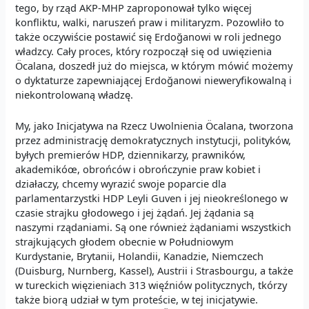
tego, by rząd AKP-MHP zaproponował tylko więcej
konfliktu, walki, naruszeń praw i militaryzm. Pozowliło to
także oczywiście postawić się Erdoğanowi w roli jednego
władzcy. Cały proces, który rozpoczął się od uwięzienia
Öcalana, doszedł już do miejsca, w którym mówić możemy
o dyktaturze zapewniającej Erdoğanowi nieweryfikowalną i
niekontrolowaną władzę.
My, jako Inicjatywa na Rzecz Uwolnienia Öcalana, tworzona
przez administrację demokratycznych instytucji, polityków,
byłych premierów HDP, dziennikarzy, prawników,
akademikóœ, obrońców i obrończynie praw kobiet i
działaczy, chcemy wyrazić swoje poparcie dla
parlamentarzystki HDP Leyli Guven i jej nieokreślonego w
czasie strajku głodowego i jej żądań. Jej żądania są
naszymi rządaniami. Są one również żądaniami wszystkich
strajkujących głodem obecnie w Południowym
Kurdystanie, Brytanii, Holandii, Kanadzie, Niemczech
(Duisburg, Nurnberg, Kassel), Austrii i Strasbourgu, a także
w tureckich więzieniach 313 więźniów politycznych, tkórzy
także biorą udział w tym proteście, w tej inicjatywie.