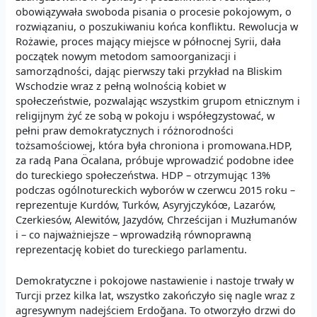
obowiązywała swoboda pisania o procesie pokojowym, o
rozwiązaniu, o poszukiwaniu końca konfliktu. Rewolucja w
Rożawie, proces mający miejsce w północnej Syrii, dała
początek nowym metodom samoorganizacji i
samorządności, dając pierwszy taki przykład na Bliskim
Wschodzie wraz z pełną wolnością kobiet w
społeczeństwie, pozwalając wszystkim grupom etnicznym i
religijnym żyć ze sobą w pokoju i współegzystować, w
pełni praw demokratycznych i różnorodności
tożsamościowej, która była chroniona i promowana.HDP,
za radą Pana Öcalana, próbuje wprowadzić podobne idee
do tureckiego społeczeństwa. HDP – otrzymując 13%
podczas ogólnotureckich wyborów w czerwcu 2015 roku –
reprezentuje Kurdów, Turków, Asyryjczykóœ, Lazarów,
Czerkiesów, Alewitów, Jazydów, Chrześcijan i Muzłumanów
i – co najważniejsze – wprowadziłą równoprawną
reprezentację kobiet do tureckiego parlamentu.
Demokratyczne i pokojowe nastawienie i nastoje trwały w
Turcji przez kilka lat, wszystko zakończyło się nagle wraz z
agresywnym nadejściem Erdoğana. To otworzyło drzwi do