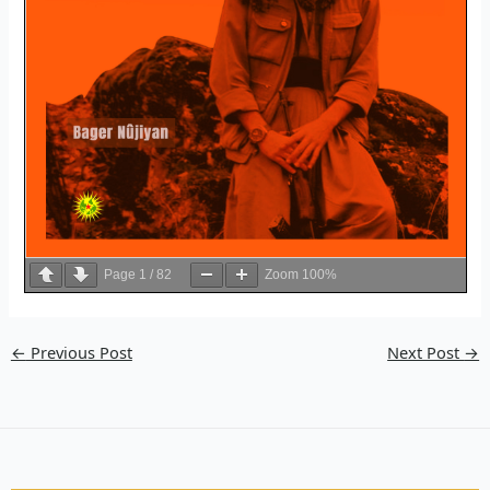
Page
1
/
82
Zoom
100%
←
Previous Post
Next Post
→