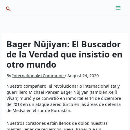
Skip
Search
to
content
Bager Nûjiyan: El Buscador
de la Verdad que insistio en
otro mundo
By
InternationalistCommune
/
August 24, 2020
Nuestro compañero, el revolucionario internacionalista y
guerrillero Michael Panser, Bager Nûjiyan (también Xelîl
Vîyan) murió y se convirtió en inmortal el 14 de diciembre
de 2018 en un ataque aéreo turco en las áreas de defensa
de Medya en el sur de Kurdistán.
Nuestros corazones están llenos de dolor, nuestras
mentes llenas de recuerdos. Heval Bager fue un