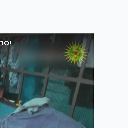
 eles são mencionados com frequência
o. Também seria apropriado chamar
stado-nação, sendo essa a nação
entou homogeneizar a sociedade,
stóricas, culturas e tradições foram
m idioma, uma bandeira, uma nação,
ios comerciais, industriais,
os anos com toda a velocidade e
em massa de culturas e tradições que
lucro, não sentiram nenhuma dor com a