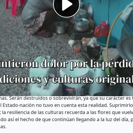
nación o característica del grupo dominante- intentó homo
as mediante genocidio o asimilación. Todas las entidades his
tenía significado para las sociedades originales, basado e
o y una cultura”, sirviendo para ocultar la concentración d
de la modernidad en los Estados-nación. Este proceso conti
erra más largo y violento de la historia. Causó la destrucci
polios altamente organizados, impulsados ​​por la avidez de 
nales.
a rompieron la “prisión de hierro” de la modernidad, estas
 parte confinadas a una existencia marginal, comenzaron a 
 lluvia en un árido desierto. Incluso las corrientes y etap
o también sufrieron el impacto de la modernidad capitalista.
mas. Serán destruidos o sobrevivirán, ya que su carácter es 
el Estado-nación no tuvo en cuenta esta realidad. Suprimirlos
la resiliencia de las culturas recuerda a las flores que vue
do así el hecho de que continúan llegando a la luz del día
as.