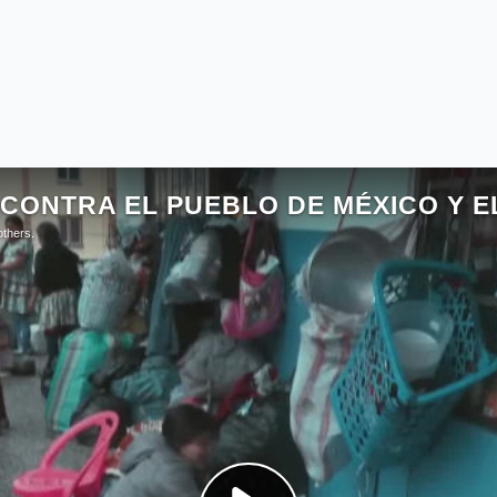
 internacional convocada por el Congreso Nacional Indígen
s pueblos originarios de Abya Yala y de todo el mundo.
lturales: la venganza de la tradición contra el Estado-nación
 disposición aquí.
 de la tradición contra el Estado-nación
nunca han faltado movimientos culturales. La razón por la 
lacionada con la disolución de las fronteras entre los Esta
s de tradiciones culturales”. Durante el proceso en el que 