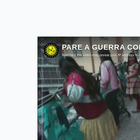
Movimentos Culturais: A Vingança d
Em todo o período da civilização, nun
durante o período pós-moderno está r
esses movimentos culturais de rebeliõ
baseada em uma etnia, religião, deno
muitas tradições e culturas foram elim
sacrificadas a um nacionalismo sem s
uma pátria, um estado, um hino e uma 
financeiros e de poder da modernidad
talvez tenha sido o período de guerra 
existiam a milhares de anos. Os mono