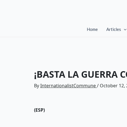
Skip
to
content
Home
Articles
¡BASTA LA GUERRA 
By
InternationalistCommune
/
October 12,
(ESP)