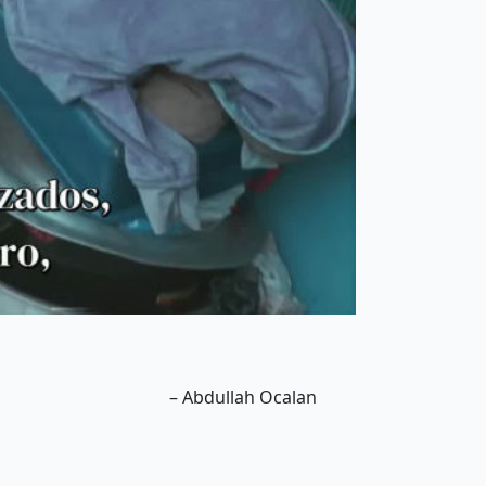
sas culturas e tradições, que
 florescer e a se multiplicar
dos movimentos de libertação
 capitalista. De qualquer forma, as
ue seu caráter é tal que não podem
alidade. Suprimi-las, até mesmo
ma reminiscência das flores que
e elas continuam a alcançar a luz do
– Abdullah Ocalan