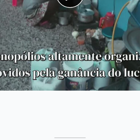
ias.
icos romperam com a “prisão de ferro” da modernidade, es
maioria, confinadas a uma existência marginal, começaram a
o após a chuva no deserto. Mesmo as correntes e etapas 
mo capitalista, também sofreram o impacto da modernididade
 em si mesmas. Elas serão destruídas ou sobreviverão, porq
ta. O fascismo dos estados-nação não levou em conta essa re
ente que deixarão de existir. A resistência das culturas é u
rovar sua existência, e isso é evidenciado pelo fato de qu
dade que foi derramado sobre elas.