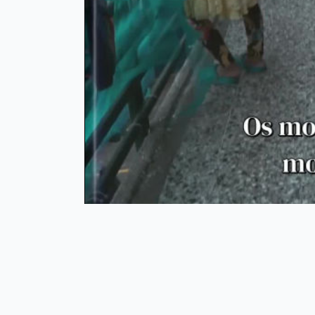
perda das tradições e culturas originár
Quando alguns movimentos anti-sistem
estavam à beira da extinção e, em sua 
novamente, como flores desabrochand
nacional que resistiram ao colonialis
tradições e culturas são resistências
viver junto ao colonialismo capitalis
assimilá-las, não significa necessariam
desabrocham, perfurando rochas para p
dia, rompendo o concreto da moderni