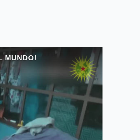
a (CNI) contra los cientos de años de
” del libro “Sociología de la libertad” de
que se mencionan con frecuencia
dos-nación. Por ello, sería apropiado
el Estado-nación -que es una nación