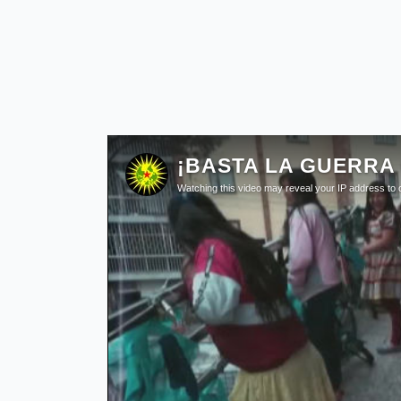
El 12 de octubre nos sumamos a la campaña
masacre, pero también de resistencia de lo
El vídeo incluye un extracto “Movimientos cu
Abdullah Ocalan, que también pondremos a
“
Movimientos culturales: la venganza
En todo el período de la civilización 
durante el período postmoderno está re
llamar a estos movimientos: “rebelione