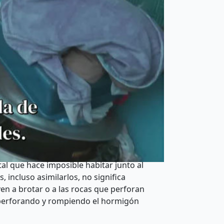
geneizar la sociedad, muchas
tóricas, culturas y tradiciones fueron
n “una lengua, una bandera, una
e los monopolios comerciales,
nuó durante doscientos años a toda
ón masiva de culturas y tradiciones que
ganancias, no sintieron dolor por la
 culturas y tradiciones, que estaban
florecer y multiplicarse nuevamente,
as de los movimientos de liberación
 En cualquier caso, las tradiciones y
tal que hace imposible habitar junto al
, incluso asimilarlos, no significa
lven a brotar o a las rocas que perforan
, perforando y rompiendo el hormigón