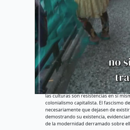
basada en una etnia, religión, denomi
tradiciones y culturas fueron eliminad
sacrificadas a un nacionalismo que no 
nación, una patria, un estado, un himn
industriales, financieros y de poder 
velocidad y fue quizás el período de gu
existían miles de años atrás. Los mono
pérdida de tradiciones y culturas origi
Cuando algunos movimientos antisistem
al borde de la extinción y en su mayor
como flores que renacen después de una
nacional que resistieron al colonialism
las culturas son resistencias en sí mis
colonialismo capitalista. El fascismo d
necesariamente que dejasen de existir; 
demostrando su existencia, evidencian
de la modernidad derramado sobre ell