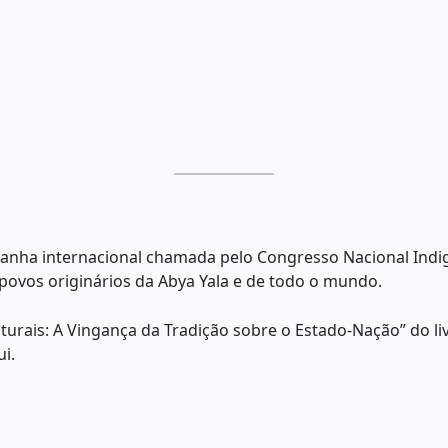
nha internacional chamada pelo Congresso Nacional Indig
ovos originários da Abya Yala e de todo o mundo.
urais: A Vingança da Tradição sobre o Estado-Nação” do li
i.