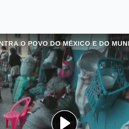
a Tradição sobre o Estado-Nação
ca houve falta de movimentos culturais. A razão pela qual
elacionada à dissolução das fronteiras dos estados-naçã
es das tradições culturais. Durante o processo em que o E
minação ou alguma característica do grupo dominante – t
inadas por genocídio ou assimilação. Todas as entidades hi
ignificado para as sociedades originárias, com base em “u
cultura”, servindo para ocultar a concentração dos monopól
e nos estados-nações. Esse processo continuou por duzent
mais longo e violento da história. Ele causou a destruição 
pólios altamente organizados, movidos pela ganância do 