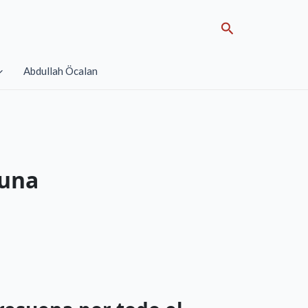
Search
Abdullah Öcalan
muna