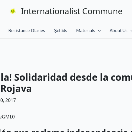
Internationalist Commune
Resistance Diaries
Şehîds
Materials
About Us
la! Solidaridad desde la co
 Rojava
0, 2017
aeGML0