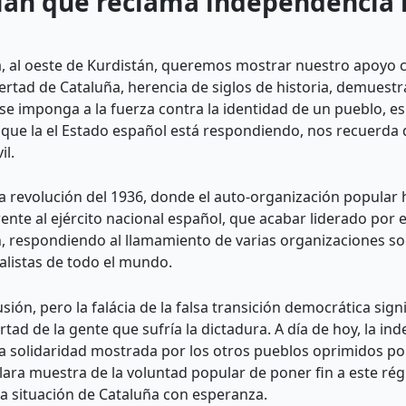
talán que reclama independencia 
, al oeste de Kurdistán, queremos mostrar nuestro apoyo c
bertad de Cataluña, herencia de siglos de historia, demuest
e imponga a la fuerza contra la identidad de un pueblo, es
n que la el Estado español está respondiendo, nos recuerda
il.
revolución del 1936, donde el auto-organización popular hiz
ente al ejército nacional español, que acabar liderado por 
n, respondiendo al llamamiento de varias organizaciones soc
alistas de todo el mundo.
sión, pero la falácia de la falsa transición democrática sign
rtad de la gente que sufría la dictadura. A día de hoy, la i
la solidaridad mostrada por los otros pueblos oprimidos por
 clara muestra de la voluntad popular de poner fin a este ré
a situación de Cataluña con esperanza.