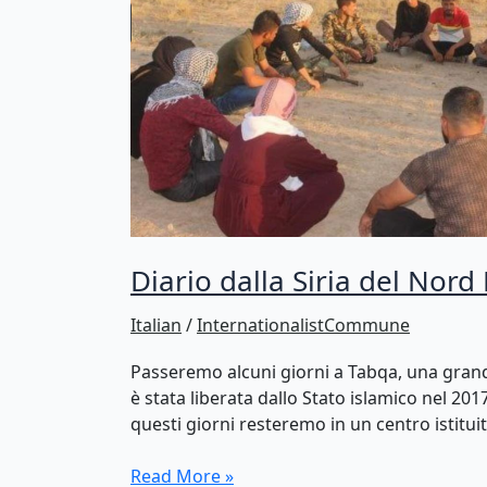
il
15
agosto
e
il
suo
significato
nella
fase
attuale
Diario dalla Siria del Nord
Italian
/
InternationalistCommune
Passeremo alcuni giorni a Tabqa, una grand
è stata liberata dallo Stato islamico nel 2
questi giorni resteremo in un centro istitui
Diario
Read More »