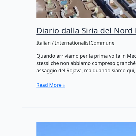
Diario dalla Siria del Nor
Italian
/
InternationalistCommune
Quando arriviamo per la prima volta in Me
stessi che non abbiamo compreso granché del
assaggio del Rojava, ma quando siamo qui, 
Diario
Read More »
dalla
Siria
del
Nord
Est:
Comprendere
la