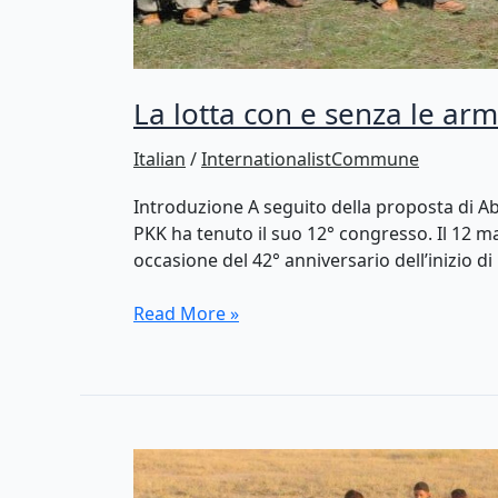
La lotta con e senza le armi
Italian
/
InternationalistCommune
Introduzione A seguito della proposta di Ab
PKK ha tenuto il suo 12° congresso. Il 12 mag
occasione del 42° anniversario dell’inizio di
La
Read More »
lotta
con
e
senza
le
armi: