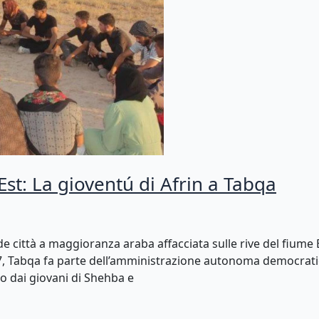
 Est: La gioventú di Afrin a Tabqa
e città a maggioranza araba affacciata sulle rive del fium
017, Tabqa fa parte dell’amministrazione autonoma democratic
to dai giovani di Shehba e