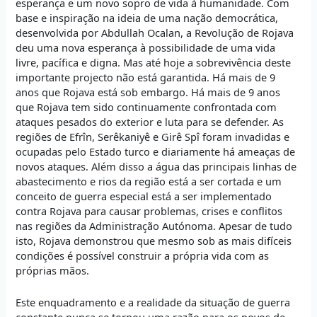
esperança e um novo sopro de vida à humanidade. Com
base e inspiração na ideia de uma nação democrática,
desenvolvida por Abdullah Ocalan, a Revolução de Rojava
deu uma nova esperança à possibilidade de uma vida
livre, pacífica e digna. Mas até hoje a sobrevivência deste
importante projecto não está garantida. Há mais de 9
anos que Rojava está sob embargo. Há mais de 9 anos
que Rojava tem sido continuamente confrontada com
ataques pesados do exterior e luta para se defender. As
regiões de Efrîn, Serêkaniyê e Girê Spî foram invadidas e
ocupadas pelo Estado turco e diariamente há ameaças de
novos ataques. Além disso a água das principais linhas de
abastecimento e rios da região está a ser cortada e um
conceito de guerra especial está a ser implementado
contra Rojava para causar problemas, crises e conflitos
nas regiões da Administração Autónoma. Apesar de tudo
isto, Rojava demonstrou que mesmo sob as mais difíceis
condições é possível construir a própria vida com as
próprias mãos.
Este enquadramento e a realidade da situação de guerra
constante nunca se tornou uma razão para os povos de