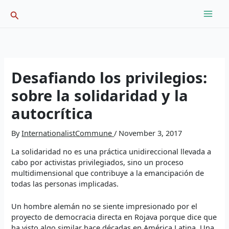
Skip
Search
to
content
Desafiando los privilegios:
sobre la solidaridad y la
autocrítica
By
InternationalistCommune
/
November 3, 2017
La solidaridad no es una práctica unidireccional llevada a
cabo por activistas privilegiados, sino un proceso
multidimensional que contribuye a la emancipación de
todas las personas implicadas.
Un hombre alemán no se siente impresionado por el
proyecto de democracia directa en Rojava porque dice que
ha visto algo similar hace décadas en América Latina. Una