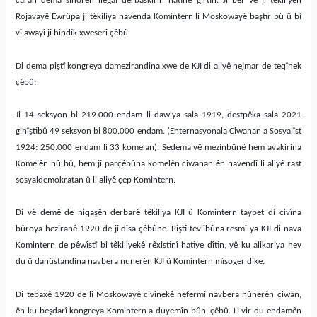
caran dema sînorên ilegal derbaskirin hatine girtin. Ji ber vê jî têkiliyên
Rojavayê Ewrûpa ji têkiliya navenda Komintern li Moskowayê baştir bû û bi
vî awayî jî hindîk xweserî çêbû.
Di dema piştî kongreya damezirandina xwe de KJI di aliyê hejmar de teqînek
çêbû:
Ji 14 seksyon bi 219.000 endam li dawiya sala 1919, destpêka sala 2021
gihîştibû 49 seksyon bi 800.000 endam. (Enternasyonala Ciwanan a Sosyalîst
1924: 250.000 endam li 33 komelan). Sedema vê mezinbûnê hem avakirina
Komelên nû bû, hem jî parçêbûna komelên ciwanan ên navendî li aliyê rast
sosyaldemokratan û li aliyê çep Komintern.
Di vê demê de niqaşên derbarê têkiliya KJI û Komintern taybet di civîna
bûroya heziranê 1920 de jî dîsa çêbûne. Piştî tevlîbûna resmî ya KJI di nava
Komintern de pêwîstî bi têkiliyekê rêxistinî hatiye dîtin, yê ku alikariya hev
du û danûstandina navbera nunerên KJI û Komintern mîsoger dike.
Di tebaxê 1920 de li Moskowayê civînekê nefermî navbera nûnerên ciwan,
ên ku beşdarî kongreya Komintern a duyemîn bûn, çêbû. Li vir du endamên