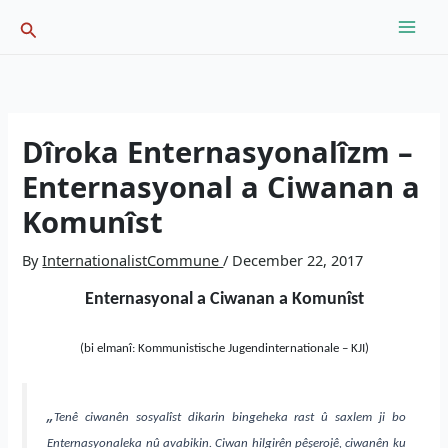
Skip
Search
to
content
Dîroka Enternasyonalîzm –
Enternasyonal a Ciwanan a
Komunîst
By
InternationalistCommune
/
December 22, 2017
Enternasyonal a Ciwanan a Komunîst
(bi elmanî: Kommunistische Jugendinternationale – KJI)
„
Tenê ciwanên sosyalîst dikarin bingeheka rast û saxlem ji bo
Enternasyonaleka nû avabikin. Ciwan
hilgirên pêşerojê, ciwanên ku