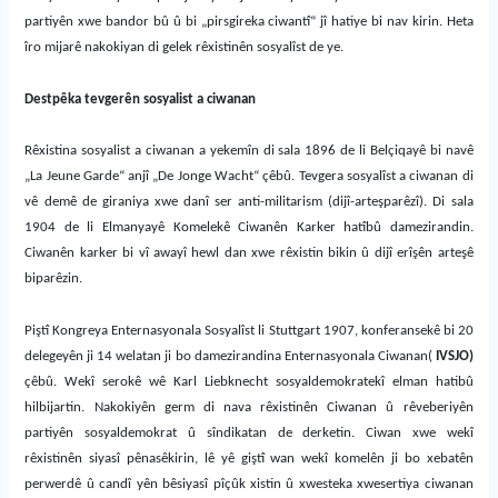
partiyên xwe bandor bû û bi „pirsgireka ciwantî“ jî hatiye bi nav kirin. Heta
îro mijarê nakokiyan di gelek rêxistinên sosyalîst de ye.
Destpêka tevgerên sosyalist a ciwanan
Rêxistina sosyalist a ciwanan a yekemîn di sala 1896 de li Belçiqayê bi navê
„La Jeune Garde“ anjî „De Jonge Wacht“ çêbû. Tevgera sosyalîst a ciwanan di
vê demê de giraniya xwe danî ser anti-militarism (dijî-arteşparêzî). Di sala
1904 de li Elmanyayê Komelekê Ciwanên Karker hatîbû damezirandin.
Ciwanên karker bi vî awayî hewl dan xwe rêxistin bikin û dijî erîşên arteşê
biparêzin.
Piştî Kongreya Enternasyonala Sosyalîst li Stuttgart 1907, konferansekê bi 20
delegeyên ji 14 welatan ji bo damezirandina Enternasyonala Ciwanan(
IVSJO
)
çêbû. Wekî serokê wê Karl Liebknecht sosyaldemokratekî elman hatibû
hilbijartin. Nakokiyên germ di nava rêxistinên Ciwanan û rêveberiyên
partiyên sosyaldemokrat û sîndikatan de derketin. Ciwan xwe wekî
rêxistinên siyasî pênasêkirin, lê yê giştî wan wekî komelên ji bo xebatên
perwerdê û candî yên bêsiyasî pîçûk xistin û xwesteka xwesertiya ciwanan