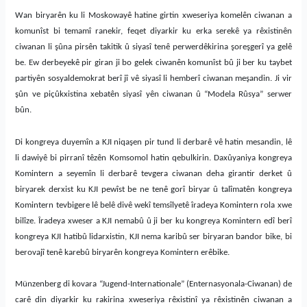
W
an biryarên ku li Moskowayê hatine girtin xweseriya komelên
ciwanan a
komunîst bi temamî ranekir, feqet diyarkir ku erka serekê
ya rêxistinên
ciwanan li
ş
ûna
pirsên takitik û siyasî
tenê
perwerdêkirina
ş
ore
ş
gerî ya gelê
be
. Ew derbeyekê pir giran ji bo gelek ciwanên komunîst bû ji ber ku taybet
partiyên sosyaldemokrat berî jî vê siyasî li hemberî ciwanan me
ş
andin. Ji vir
ş
ûn ve pi
ç
ûk
xistina
xebatên siyasî yên ciwanan û “Modela R
û
sya” serwer
bûn.
Di kongreya duyemîn a KJI niqa
ş
en pir tund li derbarê vê hatin mesandin, lê
li dawiyê bi pirranî têzên Komsomol hati
n
qebulkirin. Daxûyaniya kongreya
Komintern a seyemîn li derbarê tevgera ciwanan deha girantir derket û
biryarek derxist ku KJI pewîst
be
ne tenê gorî biryar û talîmatên
kongreya
Komintern tevbigere lê belê divê wekî
temsîlyetê
îradeya Komintern
rola xwe
bilîze. Îradeya xweser a KJI nema
bû û
ji ber ku kongreya Komintern edî berî
kongreya KJI hatibû lidarxistin, KJI nema karibû ser biryaran bandor bike, bi
berovajî tenê
karebû
biryarên kongreya Komintern erêbike.
M
ünzenberg di kovara “Jugend-Internationale” (Enternasyonala-Ciwanan) de
carê din diyarkir ku rakirina xweseriya rêxistinî ya rêxistinên ciwanan a