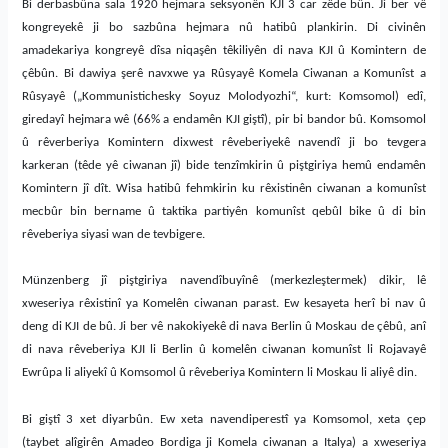
Bi derbasbûna sala 1920 hejmara seksyonên KJI 3 car zêde bûn. Ji ber vê
kongreyekê ji bo sazbûna hejmara nû hatibû plankirin. Di civinên
amadekariya kongreyê dîsa niqaşên têkiliyên di nava KJI û Komintern de
çêbûn. Bi dawiya şerê navxwe ya Rûsyayê Komela Ciwanan a Komunîst a
Rûsyayê („Kommunistichesky Soyuz Molodyozhi“, kurt: Komsomol) edî,
giredayî hejmara wê (66% a endamên KJI giştî), pir bi bandor bû. Komsomol
û rêverberiya Komintern dixwest rêveberiyekê navendî ji bo tevgera
karkeran (têde yê ciwanan jî) bide tenzîmkirin û piştgiriya hemû endamên
Komintern jî dît. Wisa hatibû fehmkirin ku rêxistinên ciwanan a komunîst
mecbûr bin bername û taktika partiyên komunîst qebûl bike û di bin
rêveberiya siyasi wan de tevbigere.
Münzenberg jî piştgiriya navendîbuyînê (merkezleştermek) dikir, lê
xweseriya rêxistinî ya Komelên ciwanan parast. Ew kesayeta herî bi nav û
deng di KJI de bû. Ji ber vê nakokiyekê di nava Berlin û Moskau de çêbû, anî
di nava rêveberiya KJI li Berlin û komelên ciwanan komunîst li Rojavayê
Ewrûpa li aliyekî û Komsomol û rêveberiya Komintern li Moskau li aliyê din.
Bi giştî 3 xet diyarbûn. Ew xeta navendiperestî ya Komsomol, xeta çep
(taybet alîgirên Amadeo Bordiga ji Komela ciwanan a Italya) a xweseriya