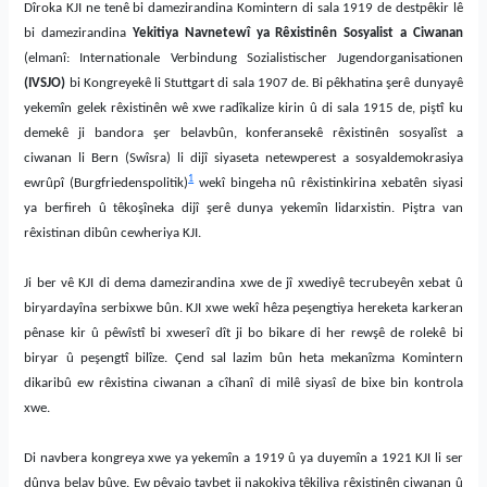
Dîroka KJI ne tenê bi damezirandina Komintern di sala 1919 de destpêkir lê
bi damezirandina
Yekitiya
Navnetewî ya Rêxistinên Sosyalist a Ciwanan
(elmanî: Internationale Verbindung Sozialistischer Jugendorganisationen
(
IVSJO
)
bi Kongreyekê li Stuttgart di sala 1907 de. Bi pêkhatina şerê dunyayê
yekemîn gelek rêxistinên wê xwe radîkalize kirin û di sala 1915 de, piştî ku
demekê ji bandora şer belavbûn, konferansekê rêxistinên sosyalîst a
ciwanan li Bern (Swîsra) li dijî siyaseta netewperest a sosyaldemokrasiya
1
ewrûpî (Burgfriedenspolitik)
wekî bingeha nû rêxistinkirina xebatên siyasi
ya berfireh û têkoşîneka dijî şerê dunya yekemîn lidarxistin. Piştra van
rêxistinan dibûn cewheriya KJI.
Ji ber vê KJI di dema damezirandina xwe de jî xwediyê tecrubeyên xebat û
biryardayîna serbixwe bûn. KJI xwe wekî hêza peşengtiya hereketa karkeran
pênase kir û pêwîstî bi xweserî dît ji bo bikare di her rewşê de rolekê bi
biryar û peşengtî bilîze. Çend sal lazim bûn heta mekanîzma Komintern
dikaribû ew rêxistina ciwanan a cîhanî di milê siyasî de bixe bin kontrola
xwe.
Di navbera kongreya xwe ya yekemîn a 1919 û ya duyemîn a 1921 KJI li ser
dûnya belav bûye. Ew pêvajo taybet ji nakokiya têkiliya rêxistinên ciwanan û