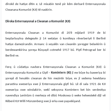
dîrokê de hatiye dîtin e. Lê mixabin tenê pir kêm derbarê Enternasyonala
Ciwanana Komunîst (KJI) tê naskirin.
Dîroka Enternasyonal a Ciwanan a Komunîst (KJI)
Enternasyonala Ciwanan a Komunîst di 20‘ê mijdarê 1919 de bi
beşdarbuyîna delegeyên ji 14 welatan û komîteya rêverberiyê li Berlînê
hatiye damezirandin. Armanc û xeyalên van ciwanên şoreşger belavkirin û
berdewamkirina şoreşa Rûsyayê cotmehê 1917 bû. Piştî Petrograd ber bi
Berlînê ve.
Ferq û cûdatiya navbera Enternasyonala Ciwanan a Komunîst (KJI) û
Enternasyonala Komunîst a Giştî –
Komintern
(KI)
jî ew bûye ku baweriya bi
şoreşê di hevalên ciwanan de hin mezintir bûye, ev jî sedema hewldana
parastina xweseriya xwe ji Enternasyonala giştî bû. Lê di sala 1921 de KJI
xweseriya xwe windakirin, wekî seksyona Komintern ket bin serdestiya
navendiya Lenînîzm û merkeza vê dibû Moskowa û weke helwestekê dijî vê
Rêberê KJI Willi Münzenberg xwe ji erka xwe paşvekişand.