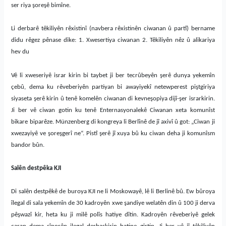
ser riya şoreşê bimîne.
Li derbarê têkiliyên rêxistinî (navbera rêxistinên ciwanan û partî) bername
didu rêgez pênase dike: 1. Xwesertiya ciwanan 2. Têkiliyên nêz û alikariya
hev du
Vê li xweseriyê israr kirin bi taybet ji ber tecrûbeyên şerê dunya yekemîn
çebû, dema ku rêveberiyên partiyan bi awayiyekî netewperest piştgiriya
siyaseta şerê kirin û tenê komelên ciwanan di kevneşopiya dijî-şer israrkirin.
Ji ber vê ciwan gotin ku tenê Enternasyonalekê Ciwanan xeta komunîst
bikare biparêze. Münzenberg di kongreya li Berlînê de jî axivî û got: „Ciwan ji
xwezayiyê ve şoreşgerî ne“. Pistî şerê jî xuya bû ku ciwan deha ji komunîsm
bandor bûn.
Salên destpêka KJI
Di salên destpêkê de buroya KJI ne li Moskowayê, lê li Berlinê bû. Ew bûroya
îlegal di sala yekemîn de 30 kadroyên xwe şandiye welatên din û 100 ji derva
pêşwazî kir, heta ku ji milê polîs hatiye dîtin. Kadroyên rêveberiyê gelek