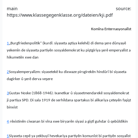
main source:
https://www.klassegegenklasse.org/dateien/kji.pdf
Komîna Enternasyonalîst
1
„Burgfriedenpolitik“ (kurdî: siyaseta a
ş
tiya kelehê)
di dema
ş
ere dûnyayê
yekemîn de siyaseta partiyên sosyaldemokrat ku pi
ş
tgiriya
ş
erê emperyalîst a
hikumetên xwe dan
2
Sosyalemperyalîzm: siyasetekê ku dixwaze pirsgirekên hindûrî bi siyaseta
dagirker û
ş
erê derva ve
ş
ere
3
Gustav Noske (1868-1946): Ixanetkar û siyasetmendarekê sosyaldemokrat
ji partiya SPD. Di sala 1919 de serhildana spartakus bi alikariya
ç
eteyên fa
ş
i
ş
t
binxist
4
rêxistinên ciwanan bi vîna xwe biryarên siyasi a giştî guhdar û qebûldikin
5
Siyaseta cepê ya yekbuyî hevekariya partiyên komunîst bi partiyên sosyalîst