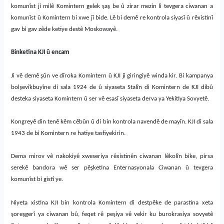
komunîst ji milê Komintern gelek
ş
a
ş
be û zirar mezin li tevgera ciwanan a
komunîst û Komintern bi xwe jî bide.
Lê bi demê re kontrola siyasî û rêxistinî
gav bi gav zêde ketiye destê Moskowayê.
B
inketina KJI û encam
J
i vê demê
ş
ûn ve dîroka Komintern û KJI ji giringiyê winda kir. Bi kampanya
bol
ş
evîkbuyîne
di sala 1924 de û siyaseta Stalîn di Komintern de KJI dibû
dest
eka
siyaseta Komintern û ser vê esasî siyaseta derva ya Yekitiya Sovyetê.
Kongreyê din tenê kêm cêbûn û di bin kontrola navend
ê
de
mayîn. KJI di sala
1943 de bi Komintern re hatiye tasfiyekirin.
Dema mirov vê nakokiyê xweseriya rêxistinên ciwanan lêkolîn bike, pirsa
serekê bandora wê ser pêşketina Enternasyonala Ciwanan û tevgera
komunîst bi gistî ye.
Niyeta xistina KJI bin kontrola Komintern di destpêke de parastina xeta
şoreşgerî ya ciwanan bû, feqet rê peşiya vê vekir ku burokrasiya sovyetê