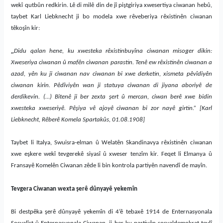
wekî qutbûn redkirin. Lê di milê din de jî piştgiriya xwesertiya ciwanan hebû,
taybet Karl Liebknecht ji bo modela xwe rêveberiya rêxistinên ciwanan
têkoşîn kir:
„
Didu qalan hene, ku xwesteka rêxistinbuyîna ciwanan misoger dikin:
Xweseriya ciwanan û mafên ciwanan parastin. Tenê ew rêxistinên ciwanan a
azad, yên ku ji ciwanan nav ciwanan bi xwe derketin, xismeta pêvîdiyên
ciwanan kirin. Pêdîviyên wan ji statuya ciwanan di jiyana aboriyê de
derdikevin. (…) Bitenê ji ber zexta şert û mercan, ciwan berê xwe bidin
xwesteka xweseriyê. Pêşiya vê ajoyê ciwanan bi zor nayê girtin.” [Karl
Liebknecht, Rêberê Komela Spartakûs, 01.08.1908]
Taybet li Italya, Swuisra-elman û Welatên Skandinavya rêxistinên ciwanan
xwe eşkere wekî tevgerekê siyasî û xweser tenzîm kir. Feqet li Elmanya û
Fransayê Komelên Ciwanan zêde li bin kontrola partiyên navendî de mayîn.
Tevgera Ciwanan wexta şerê dûnyayê yekemîn
Bi destpêka şerê dûnyayê yekemîn di 4‘ê tebaxê 1914 de Enternasyonala