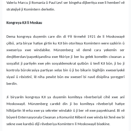
Valeriu Marcu ji Romania û Paul Levî ser bingeha dijbertiya xwe li hemberî vê
stratejiyê ji Komintern derketin.
Kongreya KJI li Moskau
Dema kongreya duyemîn care din di 9’ê tirmehê 1921
de
li Mosk
owayê
ç
êbû, arta biryar hatiye girtin ku KJI bin otoriteya Komintern were sazkirin û
xweseriya xwe windabike. Münzenberg vê demê cara yekemîn ser
devjêberdan/
pa
ş
veki
ş
andina xwe
fikiriye ji ber ku gelek komelên ciwanan a
sosyalîst ji partiyên xwe yên sosyaldemokrat q
u
tbûn û tevlî KJI bûn, ji bo ji
kontrola b
û
rokrasiya partiyan xelas b
in
û ji bo bikar
in
bigihîj
in
xweseriyekê
siyasî û rêxistinî, lê niha pewîst bûn ew xweserî bi navê disiplîna
ş
ore
ş
gerî
berdin.
J
i biryarên kongreya KJI ya duyemîn komîteya rêverberiyê cihê xwe anî
Moskowayê. Münzenberg carekê din ji bo komîteya rêveberiyê hatiye
hilbijartin lê erka xwe ya sekreter windakir û ji ber vê xwe pa
ş
vekisand. Bi vê
bûyerê Enternasyonala Ciwanan a Komunîst Rêberê xwe
winda kir.T
enê
ew
bi
sekne xwe karebû dijî rêveberiya Komintern li Moskowayê bisekine.