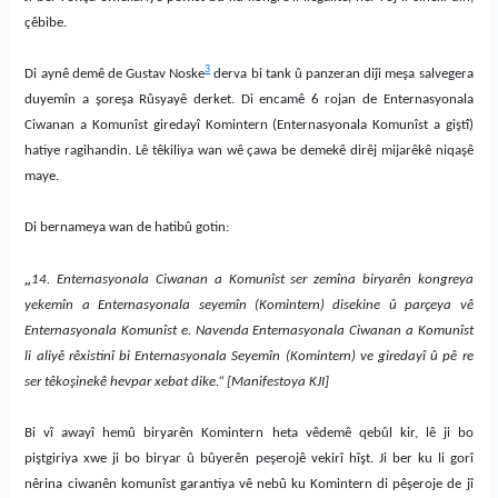
çêbibe.
3
Di aynê demê de Gustav Noske
derva bi tank û panzeran diĵi meşa salvegera
duyemîn a şoreşa Rûsyayê derket. Di encamê 6 rojan de Enternasyonala
Ciwanan a Komunîst giredayî Komintern (Enternasyonala Komunîst a giştî)
hatiye ragihandin. Lê têkiliya wan wê çawa be demekê dirêj mijarêkê niqaşê
maye.
Di bernameya wan de hatibû gotin:
„
14. Enternasyonala Ciwanan a Komunîst ser zemîna biryarên kongreya
yekemîn a Enternasyonala seyemîn (Komintern) disekine û parçeya vê
Enternasyonala Komunîst e. Navenda Enternasyonala Ciwanan a Komunîst
li aliyê rêxistinî bi Enternasyonala Seyemîn (Komintern) ve giredayî û pê re
ser têkoşinekê hevpar xebat dike.“ [Manifestoya KJI]
Bi vî awayî hemû biryarên Komintern heta vêdemê qebûl kir, lê ji bo
piştgiriya xwe ji bo biryar û bûyerên peşerojê vekirî hîşt. Ji ber ku li gorî
nêrina ciwanên komunîst garantiya vê nebû ku Komintern di pêşeroje de jî