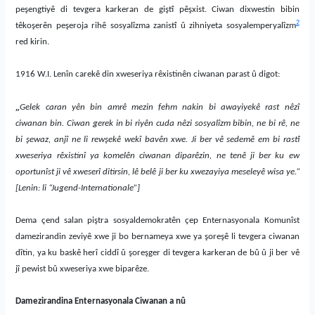
peşengtiyê di tevgera karkeran de giştî pêşxist. Ciwan dixwestin bibin
2
têkoşerên peşeroja rihê sosyalîzma zanistî û zihniyeta sosyalemperyalîzm
red kirin.
1916 W.I. Lenîn carekê din xweseriya rêxistinên ciwanan parast û digot:
„
Gelek caran yên bin amrê mezin fehm nakin bi awayiyekê rast nêzî
ciwanan bin. Ciwan gerek in bi riyên cuda nêzi sosyalîzm bibin, ne bi rê, ne
bi şewaz, anjî ne li rewşekê wekî bavên xwe. Ji ber vê sedemê em bi rastî
xweseriya rêxistinî ya komelên ciwanan diparêzin, ne tenê ji ber ku ew
oportunîst ji vê xweserî ditirsin, lê belê ji ber ku xwezayiya meseleyê wisa ye.“
[Lenin: li “Jugend-Internationale”]
Dema çend salan piştra sosyaldemokratên çep Enternasyonala Komunîst
damezirandin zeviyê xwe ji bo bernameya xwe ya şoreşê li tevgera ciwanan
dîtin, ya ku baskê herî ciddî û şoreşger di tevgera karkeran de bû û ji ber vê
jî pewist bû xweseriya xwe biparêze.
Damezirandina Enternasyonala Ciwanan a nû