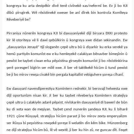
kongreya ku arta destpêkir divê tenê civînekê xas/nefermî be. Ev ji bo KJI
dibû pirsgirek. Wê rêxistinekê xweser be anî dîrek bin kontrola Komîteya
Rêveberiyê be?
Pirraniya n
û
nerên kongreya KJI bi daxuyaniyekê dijî biryara EKKI protesto
kir lê otoriteya vê li dawî qebûlkirin û kongreya xwe didan sekinandin. Ew
„daxuyaniya Jenayê“ tijî sloganên çepê ultra bû û diyarkir ku erka serekê ya
hemû partiyên komunîst ew e ku hemleyekê calakiyan
bênavber bime
ş
înin û
pewîst be taybet ciwan erka pê
ş
xistina girseyên komunîst ji bo rêxistinkirina
ş
erê
ş
oresgerî bigirin ser milê xwe. Ji ber vê taktikekê hic
û
m û tund
pewist
be
ji bo
mirov
rew
ş
a civakê
bin pergala kapitalîst vebiguhere
ş
ore
ş
a cîhanî.
Ew daxuyanî navendîperestiya Komintern rednekir, bi berovajî helwesta xwe
dijî oportunîzm nisan kir. Ji ber ku taybet rêveberiya Komintern stratejiya
çepê ultra û calakiyên adarê pê
ş
xist, nivîskarên daxuyan
iyê
di bawerî de bûn
ku di xeta wan de me
ş
iyan.
Taybet çend nunerên
ş
andeya KJI, ku li bihar
ê
1921 çûne R
û
syayê, stratejiya hicûm parast ji bo mirov zexta emperyalizm
ser R
û
sya bi pe
ş
xistina rew
ş
ekê
ş
ore
ş
e li welatên din kêm bike.
Münzenberg
ne dijî stratejiya hicûm bû, lê vê wextê, ji ber ku hin zû, ne guncav dît. Feqet