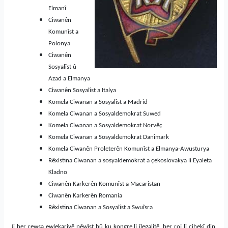
Elmanî
Ciwanên
Komunîst a
Polonya
Ciwanên
Sosyalîst û
Azad a Elmanya
Ciwanên Sosyalîst a Italya
Komela Ciwanan a Sosyalîst a Madrid
Komela Ciwanan a Sosyaldemokrat Suwed
Komela Ciwanan a Sosyaldemokrat Norvêç
Komela Ciwanan a Sosyaldemokrat Danîmark
Komela Ciwanên Proleterên Komunîst a Elmanya-Awusturya
Rêxistina Ciwanan a sosyaldemokrat a çekoslovakya li Eyaleta
Kladno
Ciwanên Karkerên Komunîst a Macaristan
Ciwanên Karkerên Romania
Rêxistina Ciwanan a Sosyalîst a Swuîsra
Ji ber rewşa ewlekariyê pêwîst bû ku kongre li îlegalitê, her roj li cihekî din,