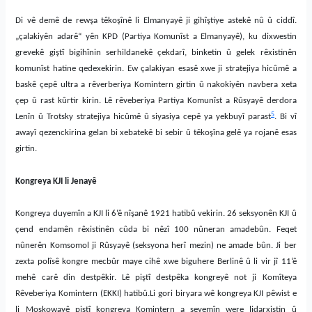
Di vê demê de rewşa têkoşînê li Elmanyayê ji gihîştiye astekê nû û ciddî.
„çalakiyên adarê“ yên KPD (Partiya Komunîst a Elmanyayê), ku dixwestin
grevekê giştî bigihînin serhildanekê çekdarî, binketin û gelek rêxistinên
komunîst hatine qedexekirin. Ew çalakiyan esasê xwe ji stratejiya hicûmê a
baskê çepê ultra a rêverberiya Komintern girtin û nakokiyên navbera xeta
çep û rast kûrtir kirin. Lê rêveberiya Partiya Komunîst a Rûsyayê derdora
5
Lenîn û Trotsky stratejiya hicûmê û siyasiya cepê ya yekbuyî parast
. Bi vî
awayî qezenckirina gelan bi xebatekê bi sebir û têkoşîna gelê ya rojanê esas
girtin.
Kongreya KJI li Jenayê
Kongreya duyemîn a KJI li 6‘ê nîşanê 1921 hatibû vekirin. 26 seksyonên KJI û
çend endamên rêxistinên cûda bi nêzî 100 nûneran amadebûn. Feqet
nûnerên Komsomol ji Rûsyayê (seksyona herî mezin) ne amade bûn. Ji ber
zexta polîsê kongre mecbûr maye cihê xwe biguhere Berlinê û li vir jî 11‘ê
mehê carê din destpêkir. Lê piştî destpêka kongreyê not ji Komîteya
Rêveberiya Komintern (EKKI) hatibû.Li gori biryara wê kongreya KJI pêwist e
li Moskowayê piştî kongreya Komintern a seyemîn were lidarxistin û