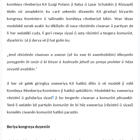
komiteya rêveberiya KJI (Luigi Polano ji Italya û Lazar Schatzkin ji Rûsyayê)
têzên nû amadekirin ku carê yekemîn dixwestin KJI giredayî biryarên
kongreya Komintern û talîmatên komîteya rêveberiyê bikin. Wan têzan
modelekê eznek avakir ku têkiliyên di nava rêxistinên ciwanan û partiyan de
li her welatêkî cuda, li gorî rewşa siyasî û asta rêxistinî a tevgera komunîst,
diyarkirin. Lê ji derva vê jî hat gotin ku:
„
tenê rêxistinên ciwanan a xweser (yê ku xwe bi xwerêvebibin) têkoşerên
şoreşgerên bi cesûr û bi biryar û kadroyên jehatî ya şoreşa proleter û hêza
sovyetê avabikin.“
Ji ber vê gelek giringîya xweseriya KJI hatibû dîtin û vê modelê ji milê
Komiteya Rêveberiya Komintern jî hatibû qebûlkirin. Modelekê ku xweseriya
4
rêxistinî û guhdarîya siyasî
ji bo tevgerên ciwanan a komunîst pênasekir.
Tenê li welatên bê partiyên komunîst ên bi hêz xweseriya (rêxistinî û siyasî)
komelên ciwanên komunîst hatibû parastin.
Beriya kongreya duyemîn