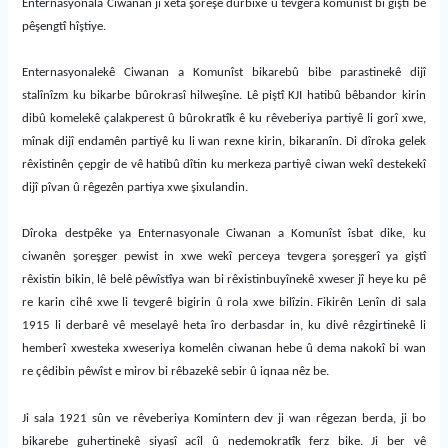
Enternasyonala Ciwanan ji xeta şoreşê dûrbixe û tevgera komunîst bi giştî bê
pêşengtî hîştiye.
Enternasyonalekê Ciwanan a Komunîst bikarebû bibe parastinekê dijî
stalînîzm ku bikarbe bûrokrasî hilweşîne. Lê piştî KJI hatibû bêbandor kirin
dibû komelekê çalakperest û bûrokratîk ê ku rêveberiya partiyê li gorî xwe,
mînak dijî endamên partiyê ku li wan rexne kirin, bikaranîn. Di dîroka gelek
rêxistinên çepgir de vê hatibû dîtin ku merkeza partiyê ciwan wekî destekekî
dijî pîvan û rêgezên partiya xwe şixulandin.
Dîroka destpêke ya Enternasyonale Ciwanan a Komunîst îsbat dike, ku
ciwanên şoreşger pewist in xwe wekî perceya tevgera şoreşgerî ya giştî
rêxistin bikin, lê belê pêwîstîya wan bi rêxistinbuyînekê xweser jî heye ku pê
re karin cihê xwe li tevgerê bigirin û rola xwe bilîzin. Fikirên Lenîn di sala
1915 li derbarê vê meselayê heta îro derbasdar in, ku divê rêzgirtinekê li
hemberî xwesteka xweseriya komelên ciwanan hebe û dema nakokî bi wan
re çêdibin pêwîst e mirov bi rêbazekê sebir û iqnaa nêz be.
Ji sala 1921 sûn ve rêveberiya Komintern dev ji wan rêgezan berda, ji bo
bikarebe guhertinekê siyasî acîl û nedemokratîk ferz bike. Ji ber vê