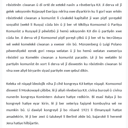
rêxistinên ciwanan û di ortê de xetekê navîn a rêveberiya KJI. Ji derva vê jî
gelek seksyonên Rojavayê Ewrûpa nêrîna xwe diyarkirin ku li gorî wan erkên
rêxistinekê ciwanan a komunîst li civakekê kapîtalîst ji wan piştî şoreşekê
sosyalîst (wekê li Rusya) cûda bin û ji ber vê têkiliya Komsomol û Partiya
Komunîst a Rusyayê jî pêwîstbû ji hemû seksyonên KJI din û partiyên xwe
cûda be. Ji derva vê jî Komsomol piştî şoreşê çêbû û ji ber vê tu tecrûbeya
wê wekê komelekê ciwanan a xweser nîn bû. Münzenberg û Luigi Polano
pêwendiyekê eznek gori rewşa welatan û ji bo hemû welatan xweseriya
rêxistinî ya Komelên ciwanan a komunîst parastin. Lê ji bo welatên bi
partiyên komunîst ên xort li derva vê jî dixwestin ku rêxistinên ciwanan bi
vîna xwe aliyê biryarên siyasî partiyên xwe qebul dikin.
Keleka vê niqaşê îdeolojîk niha jî cihê kongreya KJI ketiye niqaşê. Komsomol
dixwest li Moskowayê çêbibe, lê ji aliyê rêveberiya KJI, civîna buroyê û civîna
nunerên kongreya Komintern dubare hatiye redkirin. Bi esasî Italya ji bo
kongreyê hatiye eyar kirin, lê ji ber xeteriya faşişmê kombuyîna wê ne
mumkin bû. Li dawiyê kongreyê ji bo nîsanê 1921 li Elmanyayê hatiye
amadekirin, lê ji ber zext û talukeyê li Berlinê zêde bû, bajarokê li heremê
Jena hatiye hilbijartin.