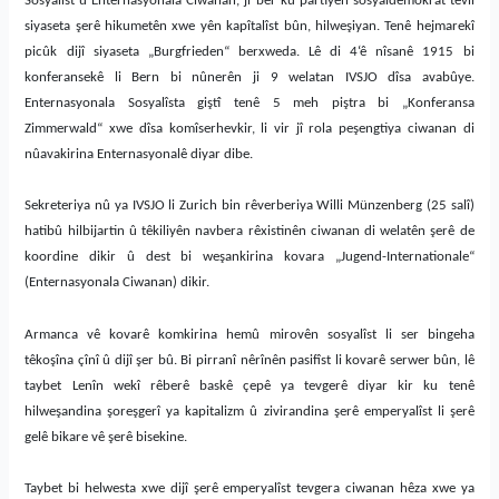
Sosyalîst û Enternasyonala Ciwanan, ji ber ku partiyên sosyaldemokrat tevlî
siyaseta şerê hikumetên xwe yên kapîtalîst bûn, hilweşiyan. Tenê hejmarekî
picûk dijî siyaseta „Burgfrieden“ berxweda. Lê di 4‘ê nîsanê 1915 bi
konferansekê li Bern bi nûnerên ji 9 welatan IVSJO dîsa avabûye.
Enternasyonala Sosyalîsta giştî tenê 5 meh piştra bi „Konferansa
Zimmerwald“ xwe dîsa komîserhevkir, li vir jî rola peşengtiya ciwanan di
nûavakirina Enternasyonalê diyar dibe.
Sekreteriya nû ya IVSJO li Zurich bin rêverberiya Willi Münzenberg (25 salî)
hatibû hilbijartin û têkiliyên navbera rêxistinên ciwanan di welatên şerê de
koordine dikir û dest bi weşankirina kovara „Jugend-Internationale“
(Enternasyonala Ciwanan) dikir.
Armanca vê kovarê komkirina hemû mirovên sosyalîst li ser bingeha
têkoşîna çînî û dijî şer bû. Bi pirranî nêrînên pasifîst li kovarê serwer bûn, lê
taybet Lenîn wekî rêberê baskê çepê ya tevgerê diyar kir ku tenê
hilweşandina şoreşgerî ya kapitalizm û zivirandina şerê emperyalîst li şerê
gelê bikare vê şerê bisekine.
Taybet bi helwesta xwe dijî şerê emperyalîst tevgera ciwanan hêza xwe ya