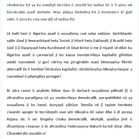
rêveberiya KJI ya ku xwediyê tecrûbe û otoritê bû tasfiye kir û li şûna wê
bûrokratên pasîf derketin. Wan pêşiya binketina KJI û Komintern bi giştî
vekir, li şûna ku rola xwe dijî vê tasfiye lîst.
Lê belê hevî û lêgerîna azadî û sosyalîzma rast xelas nebûye. Serhildanên
salên dawî ji Yewnanîstanê heta Tunisê, ji Misrê heta Oaklandê, ji Brasilê heta
Gezî û ji Espanyayê heta Kurdistanê vê îsbat kirine û me jî nişanê vê dikin ku
lêgerîna azadî û çareseriyê ji bo kaosa mondernîteya kapitalîst gihîstiye
astekî navnetewî. Li gorî nêrina me pirsgirekên esasî kêmmayîna fikirên
alternatîf ên li hemberî bîrdoziya kapitalîst, rêxistinbuyîna têkoşîna hevpar a
navnetewî û pêşengtiya şoreşgerî.
Bi xêra rexne û analîzên Rêber Apo (li derbarê sosyalîzma pêkhatî jî) û
afirandina paradigma nû ya modernîteya demokratîk, perspektifekê nû ya
sosyalîzma ji bo hemû dunyayê çêbûye. Temsîla vê jî taybet hereketa
ciwanên apoger bi tecrûbeyên xwe yên têkoşîna 40 salan dike û di şoreşa
Rojava de, li ser bingeha civaka demokratîk, ekolojîk, azadiya jinê û
dînamîzma ciwanan û bi afirandina Federasyona Bakurê-Suriyê diyar dibe.
Cîhanekê din mumkîn e!