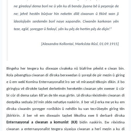
ne giredayî dema borî ne û yên ku di benda jiyana bê û pe
ş
eroje de
ne; jehrê hestên bûrjvar
hin
neketin dilê ciwanan û fikirê wan ji
îdeolojiyên serdemên borî naye xapandin. Ciwanên karkeran yên
teze, egîd, şoreşger û fedayî, yên ku pêş de hertim pêş de diçin!“
[
Alexandra Kollontai, Marksîsta R
û
sî, 01.09.1915
]
Bingeha her tevgera ku dixwaze civakeka nû biafrîne pêwîst e ciwan bin.
Rola pêsengtiya ciwanan di dîroka berxwedan û şoreşê de pir mezin û giring
e û em wekî Komîna Enternasyonalîst îro ser vê mîraseyê têkoşin dikin. Ji bo
giringiya vê dîrokêe taybet derketinên hereketên ciwanan yên xweser û cûr
bi cûr di dema salan 68‘an de tên esas girtin. Lê dîroka rêxistinên ciwanan di
destpêka sedsala 20‘mîn zêde nehatiye naskirin. Ji ber vê jî erka me ye ku em
dîroka ciwanên şoreşger ronîbikin û nehêlin ku van tecrûbeyên girîng tên
jibîrkirin.
Ji ber vê em dixwazin taybet lêkolîna xwe li derbarê dîroka
Enternasyonal a ciwanan a komunîst
(KJI)
bidin naskirin. Ew rêxistina
ciwanan a enternasyonalîst tevgera siyasiya ciwanan a herî mezin a ku di