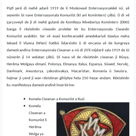
Pi
ş
tî
ş
erê di mehê adarê 1919 de li Mosk
owyê
Enternasyonalekê nû, yê
seyemîn bi nave Enternasyonala Komunîst (KI anî Komintern)
ç
êbû. Û di vê
ç
arçoveyê de jî di mehê gulanê de Komîteya Rêveberiya Komintern (EKKI)
banga li rêxistinên ciwanên proleter kir ku Enternasyonala Ciwanên
Komunîst avabikin.
Ser vê esasî konferansekê amedekariyê
dawiya meha
tebaxê li Viyena (Wien) hatibû lidarxistin û di encama vê de kongreya
damezirandina Enternasyonala Ciwanan a nû di 20‘ê mijdarê sala 1919 de
bi
nûnerên ji 14 welatan
çêbû
. Di nava vê de rêxistinên ciwanan ji Rûsya,
Herêma Wolgaya elmanî,
Polonya, Elmanya, Italya, Espanya, S
û
wed, Norvê
ç,
Danîmark,
Aw
u
sturya,
ç
ekoslovakya, Ma
c
aristan, Romania û Swuisra,
hejmar ji
ç
end ji wan rêxistinan gihî
ş
tiye heta 250 hezar endam
. Rêxistinên
ku manîfestoya damezirandinê îmze kirine:
Komela Ciwanan a Komunîst a Rusî
Komela
Ciwanan a
Komunîst li
Herêma
Wolga ya