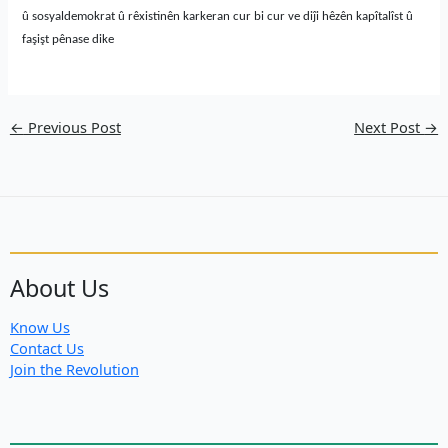
û sosyaldemokrat û rêxistinên karkeran cur bi cur ve diĵi hêzên kapîtalîst û
fa
ş
i
ş
t
pênase dike
←
Previous Post
Next Post
→
About Us
Know Us
Contact Us
Join the Revolution