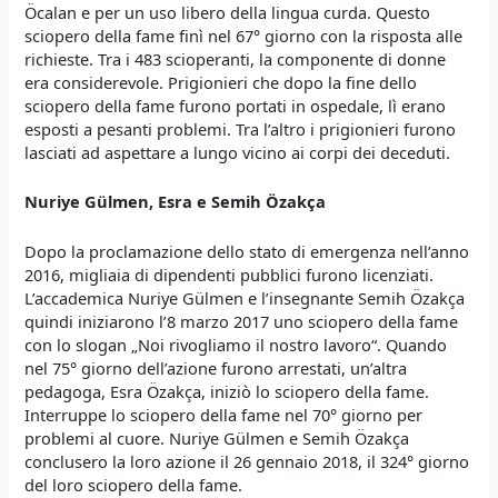
Öcalan e per un uso libero della lingua curda. Questo
sciopero della fame finì nel 67° giorno con la risposta alle
richieste. Tra i 483 scioperanti, la componente di donne
era considerevole. Prigionieri che dopo la fine dello
sciopero della fame furono portati in ospedale, lì erano
esposti a pesanti problemi. Tra l’altro i prigionieri furono
lasciati ad aspettare a lungo vicino ai corpi dei deceduti.
Nuriye Gülmen, Esra
e
Semih Özakça
Dopo la proclamazione dello stato di emergenza nell’anno
2016, migliaia di dipendenti pubblici furono licenziati.
L’accademica Nuriye Gülmen e l’insegnante Semih Özakça
quindi iniziarono l’8 marzo 2017 uno sciopero della fame
con lo slogan „Noi rivogliamo il nostro lavoro“. Quando
nel 75° giorno dell’azione furono arrestati, un’altra
pedagoga, Esra Özakça, iniziò lo sciopero della fame.
Interruppe lo sciopero della fame nel 70° giorno per
problemi al cuore. Nuriye Gülmen e Semih Özakça
conclusero la loro azione il 26 gennaio 2018, il 324° giorno
del loro sciopero della fame.