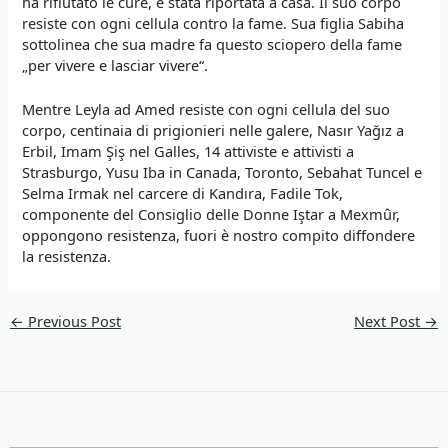
ha rifiutato le cure, è stata riportata a casa. Il suo corpo
resiste con ogni cellula contro la fame. Sua figlia Sabiha
sottolinea che sua madre fa questo sciopero della fame
„per vivere e lasciar vivere“.
Mentre Leyla ad Amed resiste con ogni cellula del suo
corpo, centinaia di prigionieri nelle galere, Nasır Yağız a
Erbil, Imam Şiş nel Galles, 14 attiviste e attivisti a
Strasburgo, Yusu Iba in Canada, Toronto, Sebahat Tuncel e
Selma Irmak nel carcere di Kandıra, Fadile Tok,
componente del Consiglio delle Donne Iştar a Mexmûr,
oppongono resistenza, fuori è nostro compito diffondere
la resistenza.
←
Previous Post
Next Post
→