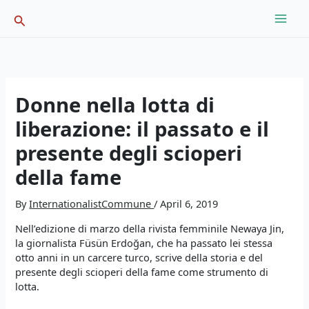
Skip
Search
to
content
Donne nella lotta di
liberazione: il passato e il
presente degli scioperi
della fame
By
InternationalistCommune
/
April 6, 2019
Nell’edizione di marzo della rivista femminile Newaya Jin,
la giornalista Füsün Erdoğan, che ha passato lei stessa
otto anni in un carcere turco, scrive della storia e del
presente degli scioperi della fame come strumento di
lotta.