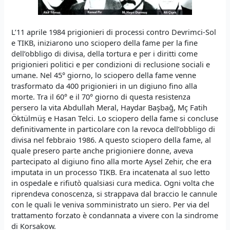
L’11 aprile 1984 prigionieri di processi contro Devrimci-Sol
e TIKB, iniziarono uno sciopero della fame per la fine
dell’obbligo di divisa, della tortura e per i diritti come
prigionieri politici e per condizioni di reclusione sociali e
umane. Nel 45° giorno, lo sciopero della fame venne
trasformato da 400 prigionieri in un digiuno fino alla
morte. Tra il 60° e il 70° giorno di questa resistenza
persero la vita Abdullah Meral, Haydar Başbağ, Mç Fatih
Öktülmüş e Hasan Telci. Lo sciopero della fame si concluse
definitivamente in particolare con la revoca dell’obbligo di
divisa nel febbraio 1986. A questo sciopero della fame, al
quale presero parte anche prigioniere donne, aveva
partecipato al digiuno fino alla morte Aysel Zehir, che era
imputata in un processo TIKB. Era incatenata al suo letto
in ospedale e rifiutò qualsiasi cura medica. Ogni volta che
riprendeva conoscenza, si strappava dal braccio le cannule
con le quali le veniva somministrato un siero. Per via del
trattamento forzato è condannata a vivere con la sindrome
di Korsakow.