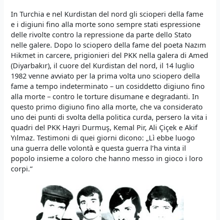
In Turchia e nel Kurdistan del nord gli scioperi della fame
e i digiuni fino alla morte sono sempre stati espressione
delle rivolte contro la repressione da parte dello Stato
nelle galere. Dopo lo sciopero della fame del poeta Nazım
Hikmet in carcere, prigionieri del PKK nella galera di Amed
(Diyarbakır), il cuore del Kurdistan del nord, il 14 luglio
1982 venne avviato per la prima volta uno sciopero della
fame a tempo indeterminato – un cosiddetto digiuno fino
alla morte – contro le torture disumane e degradanti. In
questo primo digiuno fino alla morte, che va considerato
uno dei punti di svolta della politica curda, persero la vita i
quadri del PKK Hayri Durmuş, Kemal Pir, Ali Çiçek e Akif
Yılmaz. Testimoni di quei giorni dicono: „Lì ebbe luogo
una guerra delle volontà e questa guerra l’ha vinta il
popolo insieme a coloro che hanno messo in gioco i loro
corpi.“