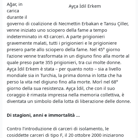
Ağar, in
Ayça İdil Erkem
carica
durante il
governo di coalizione di Necmettin Erbakan e Tansu Çiller,
venne iniziato uno sciopero della fame a tempo
indeterminato in 43 carceri. A parte prigionieri
gravemente malati, tutti i prigionieri e le prigioniere
presero parte allo sciopero della fame. Nel 45° giorno
l’azione venne trasformata in un digiuno fino alla morte al
quale preso parte 355 prigionieri, tra cui molte donne.
Ayça İdil Erkem è stata – per quanto noto – sia a livello
mondiale sia in Turchia, la prima donna in lotta che ha
perso la vita nel digiuno fino alla morte. Morì nel 68°
giorno della sua resistenza. Ayça İdil, che con il suo
coraggio è rimasta impressa nella memoria collettiva, è
diventata un simbolo della lotta di liberazione delle donne.
Di stagioni, anni e immortalità
…
Contro l’introduzione di carceri di isolamento, le
cosiddette carceri di tipo F, il 20 ottobre 2000 iniziarono