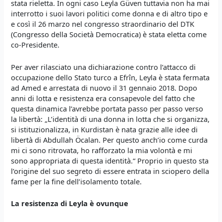
stata rieletta. In ogni caso Leyla Güven tuttavia non ha mai
interrotto i suoi lavori politici come donna e di altro tipo e
e così il 26 marzo nel congresso straordinario del DTK
(Congresso della Società Democratica) è stata eletta come
co-Presidente.
Per aver rilasciato una dichiarazione contro l’attacco di
occupazione dello Stato turco a Efrîn, Leyla è stata fermata
ad Amed e arrestata di nuovo il 31 gennaio 2018. Dopo
anni di lotta e resistenza era consapevole del fatto che
questa dinamica l’avrebbe portata passo per passo verso
la libertà: „L’identità di una donna in lotta che si organizza,
si istituzionalizza, in Kurdistan è nata grazie alle idee di
libertà di Abdullah Öcalan. Per questo anch’io come curda
mi ci sono ritrovata, ho rafforzato la mia volontà e mi
sono appropriata di questa identità.“ Proprio in questo sta
l’origine del suo segreto di essere entrata in sciopero della
fame per la fine dell’isolamento totale.
L
a resistenza di L
eyla
è ovunque