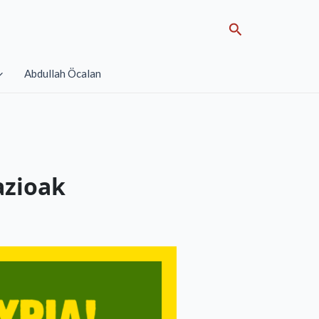
Search
Abdullah Öcalan
azioak