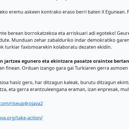
ldeko eremu askeen kontrako eraso berri baten X Egunean. 
onte berean borrokatzekoa eta arriskuari adi egoteko! Geu
n dute. Munduan zehar zabalduriko indar demokratiko garen
ek turkiar faxismoarekin kolaboratu dezaten ekidin.
 jartzea egunero eta ekintzara pasatze oraintxe berta
etan finean. Orduan izango gara gai Turkiaren gerra asmoen
asioa hasiz gero, har ditzagun kaleak, burutu ditzagun ekin
ltza, eta gerra erantzuleengana eraman, izan enpresak, mu
r.com/riseup4rojava2
ava.org/take-action/