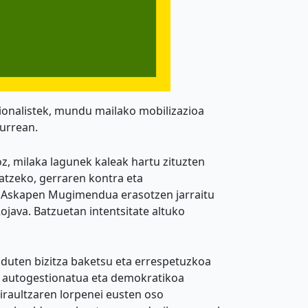
onalistek, mundu mailako mobilizazioa
aurrean.
z, milaka lagunek kaleak hartu zituzten
atzeko, gerraren kontra eta
ngo Askapen Mugimendua erasotzen jarraitu
ojava. Batzuetan intentsitate altuko
hi duten bizitza baketsu eta errespetuzkoa
te autogestionatua eta demokratikoa
iraultzaren lorpenei eusten oso