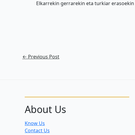
Elkarrekin gerrarekin eta turkiar erasoeki
←
Previous Post
About Us
Know Us
Contact Us