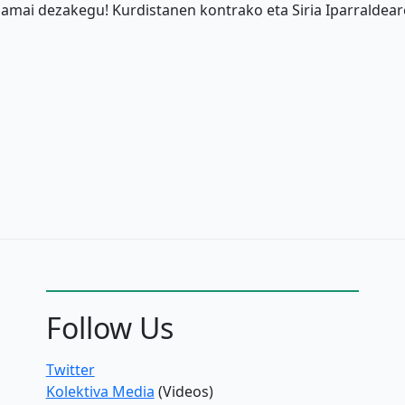
n amai dezakegu! Kurdistanen kontrako eta Siria Iparraldear
Follow Us
Twitter
Kolektiva Media
(Videos)