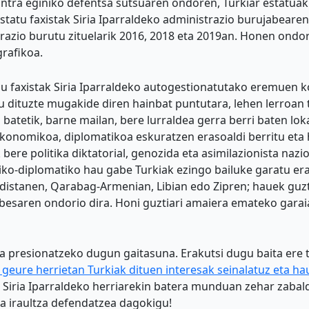
kontra eginiko defentsa sutsuaren ondoren, Turkiar estatu
estatu faxistak Siria Iparraldeko administrazio burujabeare
razio burutu zituelarik 2016, 2018 eta 2019an. Honen ondor
rafikoa.
nu faxistak Siria Iparraldeko autogestionatutako eremuen k
 dituzte mugakide diren hainbat puntutara, lehen lerroan t
batetik, barne mailan, bere lurraldea gerra berri baten lok
ekonomikoa, diplomatikoa eskuratzen erasoaldi berritu eta 
 bere politika diktatorial, genozida eta asimilazionista naz
olitiko-diplomatiko hau gabe Turkiak ezingo bailuke garatu e
urdistanen, Qarabag-Armenian, Libian edo Zipren; hauek guz
esaren ondorio dira. Honi guztiari amaiera emateko garai
a presionatzeko dugun gaitasuna. Erakutsi dugu baita ere tu
geure herrietan Turkiak dituen interesak seinalatuz eta ha
 Siria Iparraldeko herriarekin batera munduan zehar zabald
a iraultza defendatzea dagokigu!