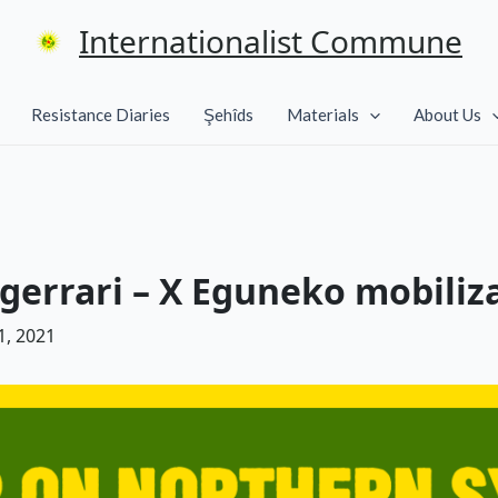
Internationalist Commune
Resistance Diaries
Şehîds
Materials
About Us
o gerrari – X Eguneko mobiliz
, 2021