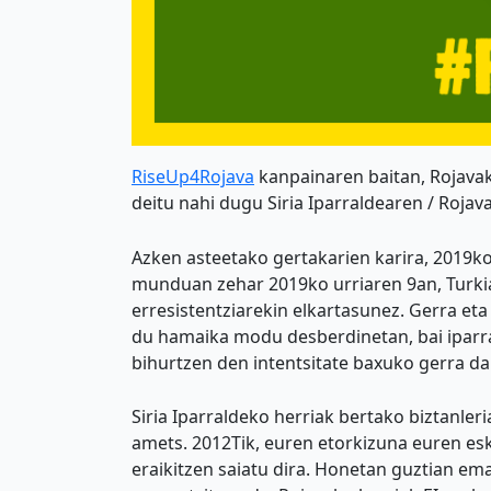
RiseUp4Rojava
kanpainaren baitan, Rojava
deitu nahi dugu Siria Iparraldearen / Roja
Azken asteetako gertakarien karira, 2019ko
munduan zehar 2019ko urriaren 9an, Turkiak
erresistentziarekin elkartasunez. Gerra et
du hamaika modu desberdinetan, bai iparral
bihurtzen den intentsitate baxuko gerra 
Siria Iparraldeko herriak bertako biztanler
amets. 2012Tik, euren etorkizuna euren es
eraikitzen saiatu dira. Honetan guztian em