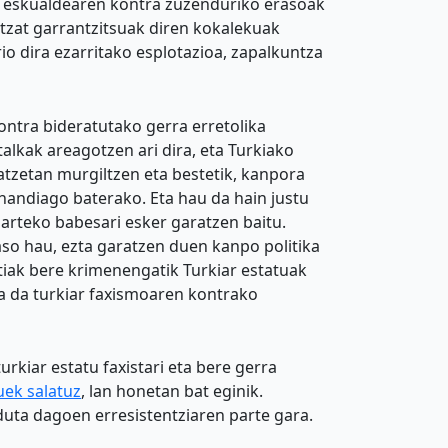
ak eskualdearen kontra zuzenduriko erasoak
ntzat garrantzitsuak diren kokalekuak
io dira ezarritako esplotazioa, zapalkuntza
ontra bideratutako gerra erretolika
alkak areagotzen ari dira, eta Turkiako
atzetan murgiltzen eta bestetik, kanpora
handiago baterako. Eta hau da hain justu
ioarteko babesari esker garatzen baitu.
raso hau, ezta garatzen duen kanpo politika
tiak bere krimenengatik Turkiar estatuak
a da turkiar faxismoaren kontrako
rkiar estatu faxistari eta bere gerra
uek salatuz
, lan honetan bat eginik.
uta dagoen erresistentziaren parte gara.