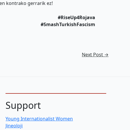
en kontrako gerrarik ez!
#RiseUp4Rojava
#SmashTurkishFascism
Next Post
→
Support
Young Internationalist Women
Jineoloji