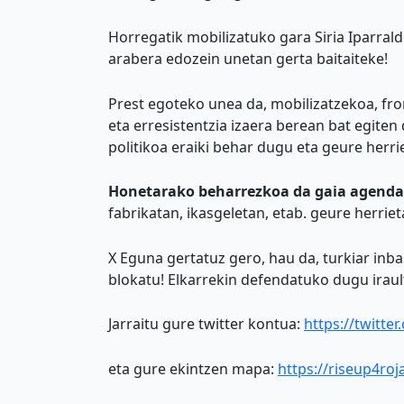
Horregatik mobilizatuko gara Siria Iparra
arabera edozein unetan gerta baitaiteke!
Prest egoteko unea da, mobilizatzekoa, fr
eta erresistentzia izaera berean bat egite
politikoa eraiki behar dugu eta geure herri
Honetarako beharrezkoa da gaia agendan
fabrikatan, ikasgeletan, etab. geure herri
X Eguna gertatuz gero, hau da, turkiar inb
blokatu! Elkarrekin defendatuko dugu irau
Jarraitu gure twitter kontua:
https://twitte
eta gure ekintzen mapa:
https://riseup4roj