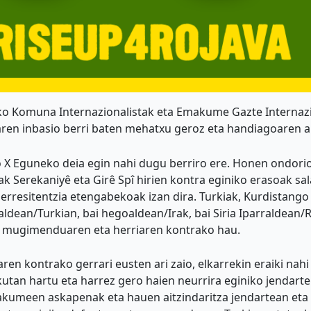
ko Komuna Internazionalistak eta Emakume Gazte Internazi
varen inbasio berri baten mehatxu geroz eta handiagoaren 
 X Eguneko deia egin nahi dugu berriro ere. Honen ondorio
 Serekaniyê eta Girê Spî hirien kontra eginiko erasoak sal
a erresitentzia etengabekoak izan dira. Turkiak, Kurdista
dean/Turkian, bai hegoaldean/Irak, bai Siria Iparraldean/R
da mugimenduaren eta herriaren kontrako hau.
iaren kontrako gerrari eusten ari zaio, elkarrekin eraiki na
kutan hartu eta harrez gero haien neurrira eginiko jendar
akumeen askapenak eta hauen aitzindaritza jendartean eta 