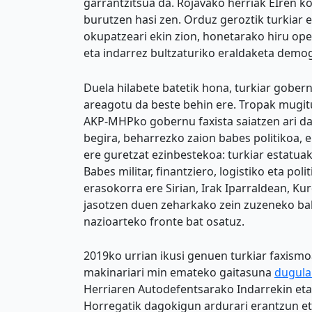
garrantzitsua da. Rojavako herriak EIren 
burutzen hasi zen. Orduz geroztik turkiar 
okupatzeari ekin zion, honetarako hiru ope
eta indarrez bultzaturiko eraldaketa demog
Duela hilabete batetik hona, turkiar gober
areagotu da beste behin ere. Tropak mugitu
AKP-MHPko gobernu faxista saiatzen ari da 
begira, beharrezko zaion babes politikoa, 
ere guretzat ezinbestekoa: turkiar estatuak
Babes militar, finantziero, logistiko eta p
erasokorra ere Sirian, Irak Iparraldean, K
jasotzen duen zeharkako zein zuzeneko bab
nazioarteko fronte bat osatuz.
2019ko urrian ikusi genuen turkiar faxismo
makinariari min emateko gaitasuna
dugula 
Herriaren Autodefentsarako Indarrekin eta
Horregatik dagokigun ardurari erantzun et