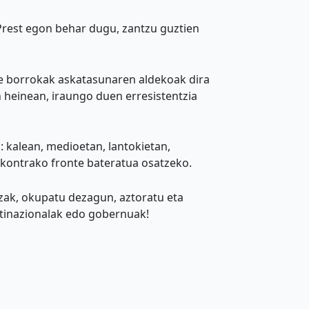
Prest egon behar dugu, zantzu guztien
re borrokak askatasunaren aldekoak dira
 heinean, iraungo duen erresistentzia
n
: kalean, medioetan, lantokietan,
 kontrako fronte bateratua osatzeko.
tzak, okupatu dezagun, aztoratu eta
ltinazionalak edo gobernuak!