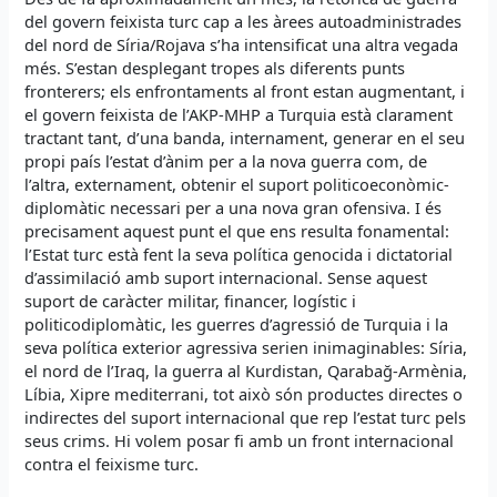
del govern feixista turc cap a les àrees autoadministrades
del nord de Síria/Rojava s’ha intensificat una altra vegada
més. S’estan desplegant tropes als diferents punts
fronterers; els enfrontaments al front estan augmentant, i
el govern feixista de l’AKP-MHP a Turquia està clarament
tractant tant, d’una banda, internament, generar en el seu
propi país l’estat d’ànim per a la nova guerra com, de
l’altra, externament, obtenir el suport politicoeconòmic-
diplomàtic necessari per a una nova gran ofensiva. I és
precisament aquest punt el que ens resulta fonamental:
l’Estat turc està fent la seva política genocida i dictatorial
d’assimilació amb suport internacional. Sense aquest
suport de caràcter militar, financer, logístic i
politicodiplomàtic, les guerres d’agressió de Turquia i la
seva política exterior agressiva serien inimaginables: Síria,
el nord de l’Iraq, la guerra al Kurdistan, Qarabağ-Armènia,
Líbia, Xipre mediterrani, tot això són productes directes o
indirectes del suport internacional que rep l’estat turc pels
seus crims. Hi volem posar fi amb un front internacional
contra el feixisme turc.