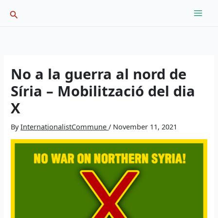
Skip
Search
to
content
No a la guerra al nord de
Síria – Mobilització del dia
X
By
InternationalistCommune
/
November 11, 2021