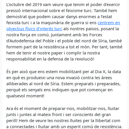
L’octubre del 2019 vam veure que tenim el poder d’exercir
pressió internacional sobre el feixisme turc. També hem
demostrat que podem causar danys enormes a l’estat
feixista turc i a la maquinària de guerra si ens
centrem en
objectius físics d’interès turc
als nostres països, posant la
nostra força en comú. Juntament amb les Forces
d’Autodefensa del Poble i el poble del nord de Síria, també
formem part de la resistència a tot el món. Per tant, també
hem de tenir el nostre paper i complir la nostra
responsabilitat en la defensa de la revolució!
És per això que ens estem mobilitzant per al Dia X, la data
en què es produeixi una nova invasió contra les àrees
alliberades al nord de Síria. Estem preparats i preparades,
perquè els senyals ens indiquen que pot començar en
qualsevol moment!
Ara és el moment de preparar-nos, mobilitzar-nos, lluitar
junts i juntes al mateix front i ser conscients del gran
perill! Hem de veure les nostres lluites per la llibertat com
a connectades i lluitar amb un esperit comú de resistència.