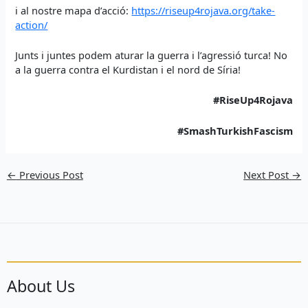
i al nostre mapa d’acció:
https://riseup4rojava.org/take-
action/
Junts i juntes podem aturar la guerra i l’agressió turca! No
a la guerra contra el Kurdistan i el nord de Síria!
#RiseUp4Rojava
#SmashTurkishFascism
←
Previous Post
Next Post
→
About Us