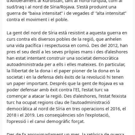
d’Alliberament al Kurdistan, tant al nord/Turquia, com al
sud/Iraq i al nord de Síria/Rojava. S’està produint una
guerra de “baixa intensitat” i de vegades d’ “alta intensitat”
contra el moviment i el poble.
La gent del nord de Síria està resistint a aquesta guerra en
curs contra els diversos pobles de la regió, que anhelen
una vida pacífica i respectuosa en comú. Des del 2012, han
pres el seu destí a les seves pròpies mans i des d’aleshores
han estat intentant construir una societat democràtica
autoadministrada per a ells i elles mateixes. En particular,
la llibertat de la dona i el paper pioner de la dona en la
societat i en la defensa dels èxits de la revolució hi tenen
un paper important. Després que la gent de Rojava es va
poder defensar amb èxit contra l’EI, l’estat turc va
començar a atacar la regió. Des d’aleshores, l’estat feixista
turc ha ocupat regions clau de l’autoadministració
democràtica al nord de Síria en tres operacions el 2016, el
2018 i el 2019. Les conseqüències són l’explotació,
l’opressió i el canvi demogràfic forçat.
Des de fa aproximadament un mes, la retòrica de guerra