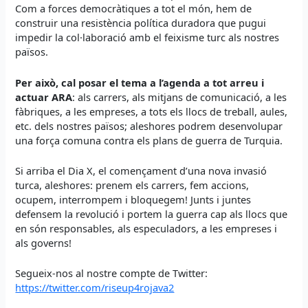
Com a forces democràtiques a tot el món, hem de
construir una resistència política duradora que pugui
impedir la col·laboració amb el feixisme turc als nostres
països.
Per això, cal posar el tema a l’agenda a tot arreu i
actuar ARA
: als carrers, als mitjans de comunicació, a les
fàbriques, a les empreses, a tots els llocs de treball, aules,
etc. dels nostres països; aleshores podrem desenvolupar
una força comuna contra els plans de guerra de Turquia.
Si arriba el Dia X, el començament d’una nova invasió
turca, aleshores: prenem els carrers, fem accions,
ocupem, interrompem i bloquegem! Junts i juntes
defensem la revolució i portem la guerra cap als llocs que
en són responsables, als especuladors, a les empreses i
als governs!
Segueix-nos al nostre compte de Twitter:
https://twitter.com/riseup4rojava2