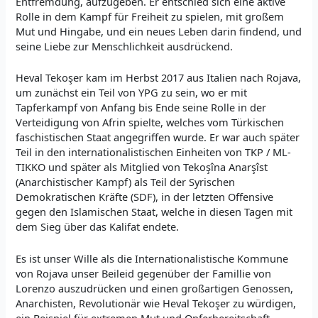
Entfremdung, aufzugeben. Er entschied sich eine aktive
Rolle in dem Kampf für Freiheit zu spielen, mit großem
Mut und Hingabe, und ein neues Leben darin findend, und
seine Liebe zur Menschlichkeit ausdrückend.
Heval Tekoşer kam im Herbst 2017 aus Italien nach Rojava,
um zunächst ein Teil von YPG zu sein, wo er mit
Tapferkampf von Anfang bis Ende seine Rolle in der
Verteidigung von Afrin spielte, welches vom Türkischen
faschistischen Staat angegriffen wurde. Er war auch später
Teil in den internationalistischen Einheiten von TKP / ML-
TIKKO und später als Mitglied von Tekoşîna Anarşîst
(Anarchistischer Kampf) als Teil der Syrischen
Demokratischen Kräfte (SDF), in der letzten Offensive
gegen den Islamischen Staat, welche in diesen Tagen mit
dem Sieg über das Kalifat endete.
Es ist unser Wille als die Internationalistische Kommune
von Rojava unser Beileid gegenüber der Famillie von
Lorenzo auszudrücken und einen großartigen Genossen,
Anarchisten, Revolutionär wie Heval Tekoşer zu würdigen,
ein Beispiel für extremen Mut und Opferbereitschaft.