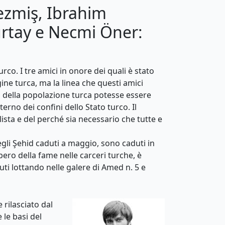
ezmiş, Ibrahim
rtay e Necmi Öner:
rco. I tre amici in onore dei quali è stato
ine turca, ma la linea che questi amici
à della popolazione turca potesse essere
rno dei confini dello Stato turco. Il
sta e del perché sia necessario che tutte e
li Şehid caduti a maggio, sono caduti in
pero della fame nelle carceri turche, è
uti lottando nelle galere di Amed n. 5 e
 rilasciato dal
 le basi del