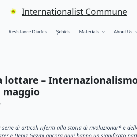
Internationalist Commune
Resistance Diaries
Şehîds
Materials
About Us
ca lottare – Internazionalism
di maggio
9
e di articoli riferiti alla storia di rivoluzionar* e delle 
rer e Deniz Gezmi ancora oggi hanno un significato parti