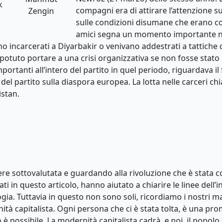
k
compagni era di attirare l’attenzione su
Zengin
sulle condizioni disumane che erano cos
amici segna un momento importante nel
 incarcerati a Diyarbakir o venivano addestrati a tattiche d
otuto portare a una crisi organizzativa se non fosse stato p
mportanti all’intero del partito in quel periodo, riguardava il
 del partito sulla diaspora europea. La lotta nelle carceri chi
istan.
re sottovalutata e guardando alla rivoluzione che è stata co
i in questo articolo, hanno aiutato a chiarire le linee dell’i
gia. Tuttavia in questo non sono soli, ricordiamo i nostri ma
ità capitalista. Ogni persona che ci è stata tolta, è una pro
 possibile. La modernità capitalista cadrà, e noi, il popolo,