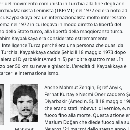
 del movimento comunista in Turchia alla fine degli anni
Turchia/Marxista Leninista (TKP/ML) nel 1972 ed era noto ad
i. Kaypakkaya era un internazionalista molto interessato
tema nel 1972 in cui legava in modo diretto la libertà del
no dello Stato turco, alla libertà della maggioranza turca.
, Ibrahim Kaypakkaya era considerato estremamente
i Intelligence Turca perché era una persona che quasi da
n Turchia. Kaypakkaya cadde Şehid il 18 maggio 1973 dopo
galera di Diyarbakir (Amed n. 5) per oltre quattro mesi. In
zo per 50 km su neve e ghiaccio. L’eredità di Kaypakkaya è
arceri e internazionalismo.
Anche Mahmut Zengin, Eşref Anyik,
Ferhat Kurtay e Necmi Öner caddero Şeh
Diyarbakir (Amed n. 5). Il 18 maggio 198
che erano stati imbevuti di vernice, e,
fuoco fino alla morte. Questa azione er
Mazlum Doğan che diede fuoco alla sua 
Newroz (21 marzo) dello stesso anno. Lo
Mahmut