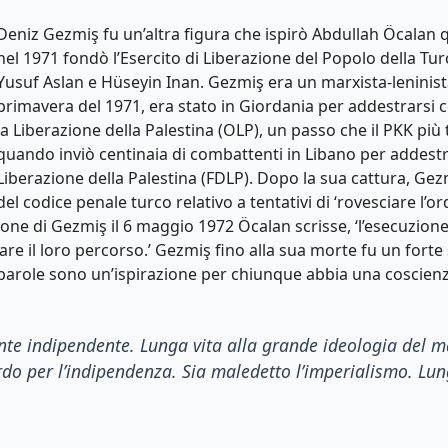
Deniz Gezmiş fu un’altra figura che ispirò Abdullah Öcala
nel 1971 fondò l’Esercito di Liberazione del Popolo della Tu
Yusuf Aslan e Hüseyin Inan. Gezmiş era un marxista-leninista
primavera del 1971, era stato in Giordania per addestrarsi 
la Liberazione della Palestina (OLP), un passo che il PKK più t
quando inviò centinaia di combattenti in Libano per addestr
Liberazione della Palestina (FDLP). Dopo la sua cattura, Gezm
del codice penale turco relativo a tentativi di ‘rovesciare l’
ione di Gezmiş il 6 maggio 1972 Öcalan scrisse, ‘l’esecuzio
are il loro percorso.’ Gezmiş fino alla sua morte fu un forte
 parole sono un’ispirazione per chiunque abbia una coscienza
nte indipendente
.
Lunga vita alla grande ideologia del m
rdo per l’indipendenza
.
Sia maledetto l’imperialismo
.
Lun