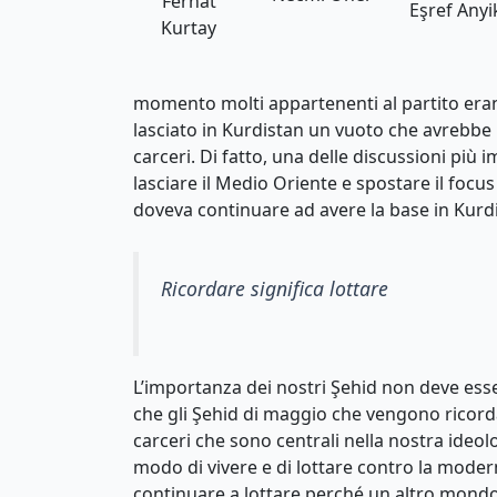
Ferhat
Eşref Anyi
Kurtay
momento molti appartenenti al partito erano
lasciato in Kurdistan un vuoto che avrebbe p
carceri. Di fatto, una delle discussioni più i
lasciare il Medio Oriente e spostare il focus
doveva continuare ad avere la base in Kurd
Ricordare significa lottare
L’importanza dei nostri Şehid non deve esse
che gli Şehid di maggio che vengono ricordat
carceri che sono centrali nella nostra ideolo
modo di vivere e di lottare contro la modern
continuare a lottare perché un altro mondo è