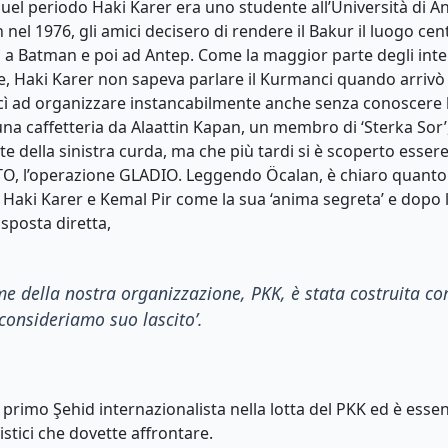
uel periodo Haki Karer era uno studente all’Università di 
nel 1976, gli amici decisero di rendere il Bakur il luogo cent
ì a Batman e poi ad Antep. Come la maggior parte degli inte
ne, Haki Karer non sapeva parlare il Kurmanci quando arrivò
ì ad organizzare instancabilmente anche senza conoscere la
na caffetteria da Alaattin Kapan, un membro di ‘Sterka Sor’
 della sinistra curda, ma che più tardi si è scoperto esser
ATO, l’operazione GLADIO. Leggendo Öcalan, è chiaro quanto 
 a Haki Karer e Kemal Pir come la sua ‘anima segreta’ e dopo 
isposta diretta,
ome della nostra organizzazione
, PKK,
è stata costruita c
o consideriamo su
o lascito
’.
primo Şehid internazionalista nella lotta del PKK ed è essenz
istici che dovette affrontare.