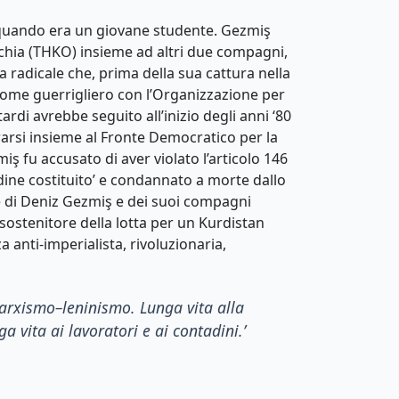
n quando era un giovane studente. Gezmiş
rchia (THKO) insieme ad altri due compagni,
 radicale che, prima della sua cattura nella
come guerrigliero con l’Organizzazione per
ardi avrebbe seguito all’inizio degli anni ‘80
arsi insieme al Fronte Democratico per la
iş fu accusato di aver violato l’articolo 146
ordine costituito’ e condannato a morte dallo
ne di Deniz Gezmiş e dei suoi compagni
 sostenitore della lotta per un Kurdistan
 anti-imperialista, rivoluzionaria,
arxism
o
–
l
eninism
o
.
Lunga vita alla
ga vita ai lavoratori e ai contadini
.’