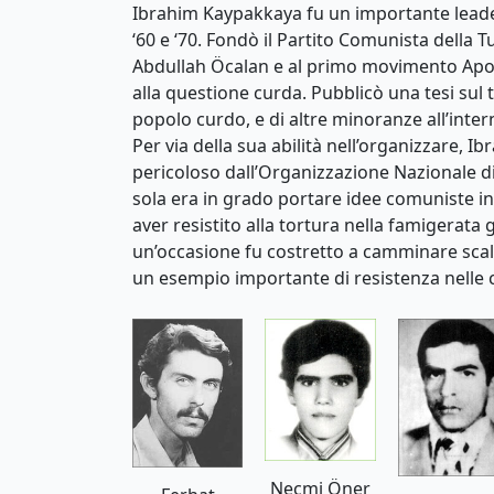
Ibrahim Kaypakkaya fu un importante leader
‘60 e ‘70. Fondò il Partito Comunista della 
Abdullah Öcalan e al primo movimento Apoc
alla questione curda. Pubblicò una tesi sul 
popolo curdo, e di altre minoranze all’inter
Per via della sua abilità nell’organizzare
pericoloso dall’Organizzazione Nazionale d
sola era in grado portare idee comuniste i
aver resistito alla tortura nella famigerata 
un’occasione fu costretto a camminare scal
un esempio importante di resistenza nelle c
Necmi Öner