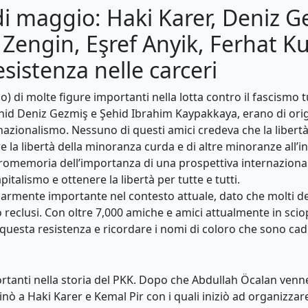
di maggio: Haki Karer, Deniz G
engin, Eşref Anyik, Ferhat Ku
sistenza nelle carceri
 di molte figure importanti nella lotta contro il fascismo tu
Şehid Deniz Gezmiş e Şehid Ibrahim Kaypakkaya, erano di orig
rnazionalismo. Nessuno di questi amici credeva che la libert
a libertà della minoranza curda e di altre minoranze all’inte
romemoria dell’importanza di una prospettiva internazionali
apitalismo e ottenere la libertà per tutte e tutti.
mente importante nel contesto attuale, dato che molti deg
o reclusi. Con oltre 7,000 amiche e amici attualmente in scio
 questa resistenza e ricordare i nomi di coloro che sono cad
ortanti nella storia del PKK. Dopo che Abdullah Öcalan venne
inò a Haki Karer e Kemal Pir con i quali iniziò ad organizzare