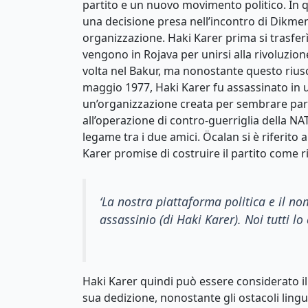
partito e un nuovo movimento politico. In q
una decisione presa nell’incontro di Dikmen 
organizzazione. Haki Karer prima si trasfer
vengono in Rojava per unirsi alla rivoluzio
volta nel Bakur, ma nonostante questo riusc
maggio 1977, Haki Karer fu assassinato in u
un’organizzazione creata per sembrare parte
all’operazione di contro-guerriglia della N
legame tra i due amici. Öcalan si è riferito
Karer promise di costruire il partito come r
‘
La nostra piattaforma politica e il n
assassinio
(
di
Haki Karer).
Noi tutti l
Haki Karer quindi può essere considerato il 
sua dedizione, nonostante gli ostacoli lingu