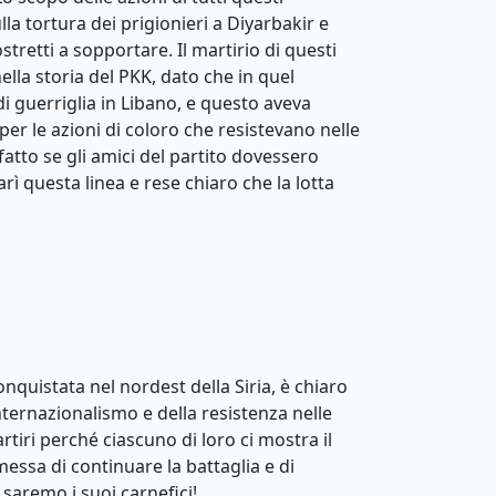
lla tortura dei prigionieri a Diyarbakir e
tretti a sopportare. Il martirio di questi
la storia del PKK, dato che in quel
i guerriglia in Libano, e questo aveva
er le azioni di coloro che resistevano nelle
 fatto se gli amici del partito dovessero
arì questa linea e rese chiaro che la lotta
nquistata nel nordest della Siria, è chiaro
nternazionalismo e della resistenza nelle
rtiri perché ciascuno di loro ci mostra il
messa di continuare la battaglia e di
 saremo i suoi carnefici!