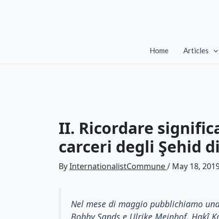
Skip
to
content
Home
Articles
II. Ricordare signifi
carceri degli Şehid 
By
InternationalistCommune
/
May 18, 201
Nel mese di maggio pubblichiamo una seri
Bobby Sands e Ulrike Meinhof, Hakî Ka