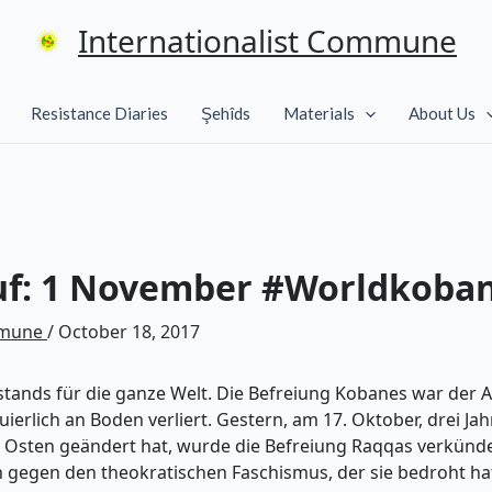
Internationalist Commune
Resistance Diaries
Şehîds
Materials
About Us
ruf: 1 November #Worldkoba
mmune
/
October 18, 2017
ands für die ganze Welt. Die Befreiung Kobanes war der 
uierlich an Boden verliert. Gestern, am 17. Oktober, drei J
 Osten geändert hat, wurde die Befreiung Raqqas verkündet
h gegen den theokratischen Faschismus, der sie bedroht ha