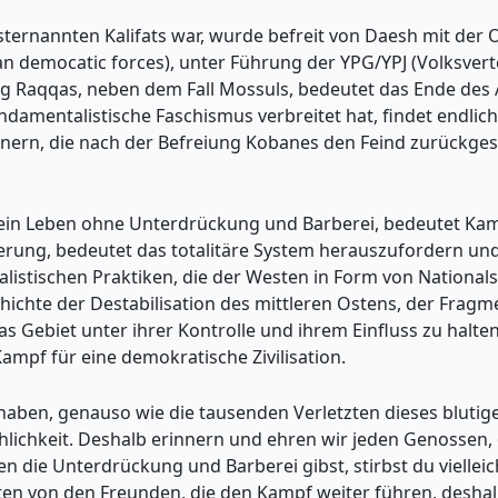
bsternannten Kalifats war, wurde befreit von Daesh mit der 
ian democatic forces), unter Führung der YPG/YPJ (Volksver
ng Raqqas, neben dem Fall Mossuls, bedeutet das Ende des
fundamentalistische Faschismus verbreitet hat, findet endli
rn, die nach der Befreiung Kobanes den Feind zurückgesc
ein Leben ohne Unterdrückung und Barberei, bedeutet Kamp
ierung, bedeutet das totalitäre System herauszufordern un
istischen Praktiken, die der Westen in Form von Nationalst
ichte der Destabilisation des mittleren Ostens, der Fragm
as Gebiet unter ihrer Kontrolle und ihrem Einfluss zu halte
ampf für eine demokratische Zivilisation.
n haben, genauso wie die tausenden Verletzten dieses blut
lichkeit. Deshalb erinnern und ehren wir jeden Genossen, 
die Unterdrückung und Barberei gibst, stirbst du vielleich
en von den Freunden, die den Kampf weiter führen, deshalb