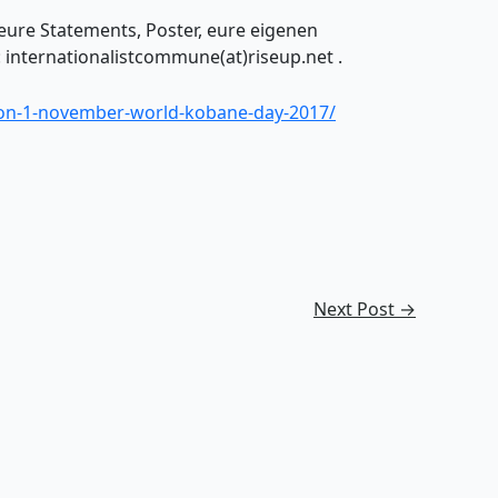
 eure Statements, Poster, eure eigenen
: internationalistcommune(at)riseup.net .
tion-1-november-world-kobane-day-2017/
Next Post
→