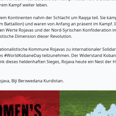
srem Kampf weiter leben.
llem Kontinenten nahm der Schlacht um Raqqa teil. Sie käm
m Battailion) und waren von Anfang an präsent im Kampf. In
Werte Rojavas und der Nord-Syrischen Konföderation im 
listische Dimension dieser Revolution.
nationalistische Kommune Rojavas zu internationaler Solida
n des #WorldKobaneDay teilzunehmen. Der Widerstand Koban
nk dieses heldenhaften Sieges, Rojava heute ein Nest der H
java, Biji Berxwedana Kurdistan.