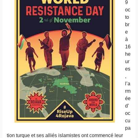
9
oc
to
br
e
à
16
he
ur
es
,
l’a
rm
ée
d’
oc
cu
pa
tion turque et ses alliés islamistes ont commencé leur