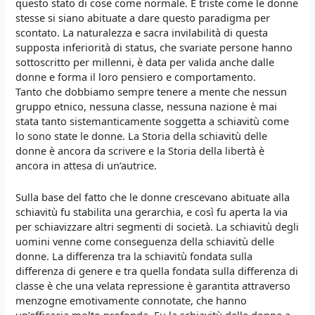
questo stato di cose come normale. È triste come le donne
stesse si siano abituate a dare questo paradigma per
scontato. La naturalezza e sacra invilabilità di questa
supposta inferiorità di status, che svariate persone hanno
sottoscritto per millenni, è data per valida anche dalle
donne e forma il loro pensiero e comportamento.
Tanto che dobbiamo sempre tenere a mente che nessun
gruppo etnico, nessuna classe, nessuna nazione è mai
stata tanto sistemanticamente soggetta a schiavitù come
lo sono state le donne. La Storia della schiavitù delle
donne è ancora da scrivere e la Storia della libertà è
ancora in attesa di un’autrice.
Sulla base del fatto che le donne crescevano abituate alla
schiavitù fu stabilita una gerarchia, e così fu aperta la via
per schiavizzare altri segmenti di società. La schiavitù degli
uomini venne come conseguenza della schiavitù delle
donne. La differenza tra la schiavitù fondata sulla
differenza di genere e tra quella fondata sulla differenza di
classe è che una velata repressione è garantita attraverso
menzogne emotivamente connotate, che hanno
un’efficacia molto profonda. Fu la schiavitù delle donne a