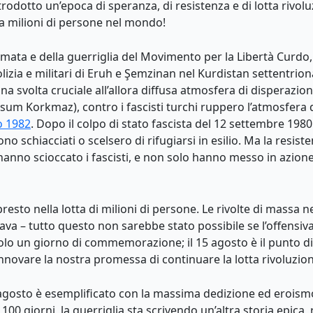
rodotto un’epoca di speranza, di resistenza e di lotta rivoluz
 a milioni di persone nel mondo!
 armata e della guerriglia del Movimento per la Libertà Curdo
olizia e militari di Eruh e Şemzinan nel Kurdistan settentri
 svolta cruciale all’allora diffusa atmosfera di disperazione
um Korkmaz), contro i fascisti turchi ruppero l’atmosfera d
io 1982
. Dopo il colpo di stato fascista del 12 settembre 198
ono schiacciati o scelsero di rifugiarsi in esilio. Ma la resi
 hanno scioccato i fascisti, e non solo hanno messo in azi
esto nella lotta di milioni di persone. Le rivolte di massa n
java – tutto questo non sarebbe stato possibile se l’offensiv
olo un giorno di commemorazione; il 15 agosto è il punto di
rinnovare la nostra promessa di continuare la lotta rivoluzi
 agosto è esemplificato con la massima dedizione ed eroismo
e 100 giorni, la guerriglia sta scrivendo un’altra storia epic