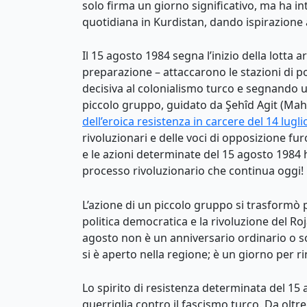
solo firma un giorno significativo, ma ha int
quotidiana in Kurdistan, dando ispirazione
Il 15 agosto 1984 segna l’inizio della lotta
preparazione – attaccarono le stazioni di p
decisiva al colonialismo turco e segnando una
piccolo gruppo, guidato da Şehîd Agit (Mahs
dell’eroica resistenza in carcere del 14 lugl
rivoluzionari e delle voci di opposizione fur
e le azioni determinate del 15 agosto 1984
processo rivoluzionario che continua oggi!
L’azione di un piccolo gruppo si trasformò pr
politica democratica e la rivoluzione del Ro
agosto non è un anniversario ordinario o s
si è aperto nella regione; è un giorno per 
Lo spirito di resistenza determinata del 15
guerriglia contro il fascismo turco. Da oltr