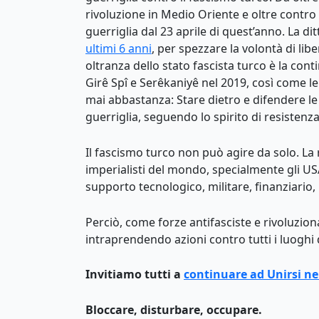
rivoluzione in Medio Oriente e oltre contro l
guerriglia dal 23 aprile di quest’anno. La di
ultimi 6 anni
, per spezzare la volontà di libe
oltranza dello stato fascista turco è la cont
Girê Spî e Serêkaniyê nel 2019, così come l
mai abbastanza: Stare dietro e difendere le c
guerriglia, seguendo lo spirito di resistenz
Il fascismo turco non può agire da solo. La
imperialisti del mondo, specialmente gli USA
supporto tecnologico, militare, finanziario,
Perciò, come forze antifasciste e rivoluzio
intraprendendo azioni contro tutti i luoghi
Invitiamo tutti a
continuare ad Unirsi ne
Bloccare, disturbare, occupare.