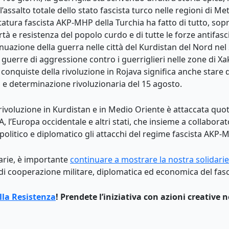
’assalto totale dello stato fascista turco nelle regioni di Me
ttatura fascista AKP-MHP della Turchia ha fatto di tutto, sop
rtà e resistenza del popolo curdo e di tutte le forze antifasci
inuazione della guerra nelle città del Kurdistan del Nord nel 
e guerre di aggressione contro i guerriglieri nelle zone di 
onquiste della rivoluzione in Rojava significa anche stare di
a e determinazione rivoluzionaria del 15 agosto.
 rivoluzione in Kurdistan e in Medio Oriente è attaccata qu
, l’Europa occidentale e altri stati, che insieme a collaborat
 politico e diplomatico gli attacchi del regime fascista AKP-
narie, è importante
continuare a mostrare la nostra solidarie
 di cooperazione militare, diplomatica ed economica del fas
lla Resistenza
! Prendete l’iniziativa con azioni creative n