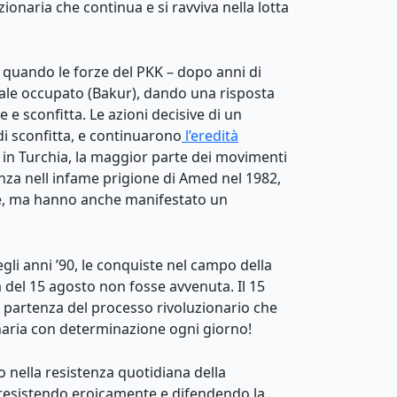
ionaria che continua e si ravviva nella lotta
, quando le forze del PKK – dopo anni di
onale occupato (Bakur), dando una risposta
 e sconfitta. Le azioni decisive di un
i sconfitta, e continuarono
l’eredità
0 in Turchia, la maggior parte dei movimenti
stenza nell infame prigione di Amed nel 1982,
one, ma hanno anche manifestato un
egli anni ’90, le conquiste nel campo della
a del 15 agosto non fosse avvenuta. Il 15
 partenza del processo rivoluzionario che
onaria con determinazione ogni giorno!
 nella resistenza quotidiana della
a, resistendo eroicamente e difendendo la