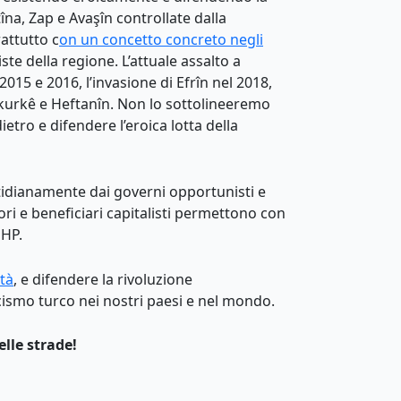
tîna, Zap e Avaşîn controllate dalla
rattutto c
on un concetto concreto negli
ste della regione. L’attuale assalto a
2015 e 2016, l’invasione di Efrîn nel 2018,
Xakurkê e Heftanîn. Non lo sottolineeremo
etro e difendere l’eroica lotta della
otidianamente dai governi opportunisti e
ori e beneficiari capitalisti permettono con
MHP.
tà
, e difendere la rivoluzione
cismo turco nei nostri paesi e nel mondo.
elle strade!