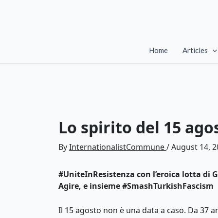
Skip
to
content
Home
Articles
Lo spirito del 15 ago
By
InternationalistCommune
/
August 14, 2
#UniteInResistenza con l’eroica lotta di Ge
Agire, e insieme #SmashTurkishFascism
Il 15 agosto non è una data a caso. Da 37 anni