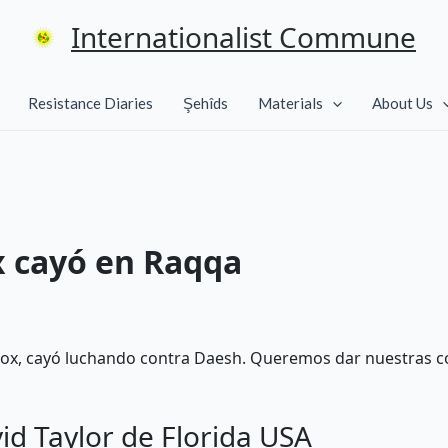
Internationalist Commune
Resistance Diaries
Şehîds
Materials
About Us
x cayó en Raqqa
reçox, cayó luchando contra Daesh. Queremos dar nuestras c
id Taylor de Florida USA