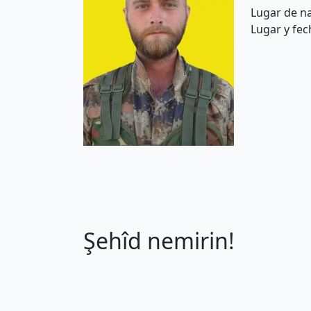
Lugar de na
Lugar y fec
Şehîd nemirin!