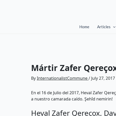
Skip
to
content
Home
Articles
Mártir Zafer Qereço
By
InternationalistCommune
/
July 27, 2017
En el 16 de Julio del 2017, Heval Zafer Qe
a nuestro camarada caído. Şehîd nemirin!
Heval Zafer Qereçox, Dav