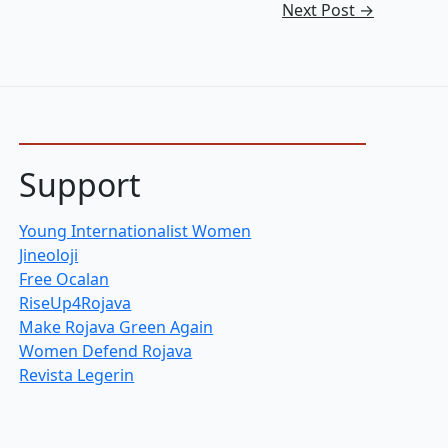
Next Post
→
Support
Young Internationalist Women
Jineoloji
Free Ocalan
RiseUp4Rojava
Make Rojava Green Again
Women Defend Rojava
Revista Legerin